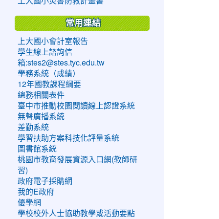
上大國小災害防救計畫書
常用連結
上大國小會計室報告
學生線上諮詢信
箱:stes2@stes.tyc.edu.tw
學務系統（成績）
12年國教課程綱要
總務相關表件
臺中市推動校園閱讀線上認證系統
無聲廣播系統
差勤系統
學習扶助方案科技化評量系統
圖書館系統
桃園市教育發展資源入口網(教師研
習)
政府電子採購網
我的E政府
優學網
學校校外人士協助教學或活動要點