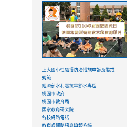
link
link
link
link
to
to
to
to
https://sites.google.com/stes.tyc.ed
https://drive.google.com/file/d/1AXdr
https://youtu.be/jJOMVWY3-
https://drive.google.com/file/d/1AXdr
usp=sharing
8M
usp=sharing
link
link
to
to
link
上大國小性騷擾防治措施
申訴及懲戒
https://www.youtube.com/watch?
https://www.youtube.com/watch?
to
規範
v=hC_gdZndU9s
v=hC_gdZndU9s
https://www.youtube.com/watch?
經濟部水利署抗旱節水專區
v=mfpNykQ0g4M
桃園市政府
桃園市教育局
國家教育研究院
各校網路電話
教育處網路訊息填報系統