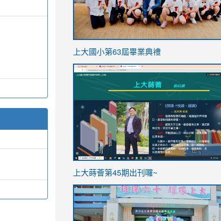
link
上大國小第63屆畢業典禮
to
link
https://sites.google.com/stes.t
to
https://sites.google.com/stes.tyc.ed
ink
link
上大蒔薈第45期出刊囉~
to
to
https://sites.google.com/stes.tyc.ed
https://sites.google.com/stes.t