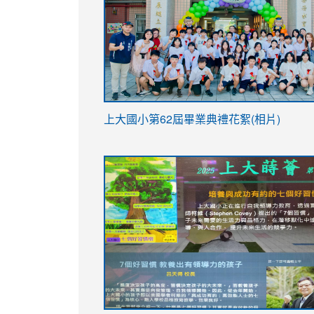
link
上大國小第62屆畢
業典禮花絮(相片)
to
link
link
https://drive.google.com/file/d/1I-
to
to
YfDQppRvyMk686kIw6SBbssEIZ6WnT/vi
https://drive.google.com/file/d/1I-
https://sites.google.com/stes.tyc.ed
usp=sharing
YfDQppRvyMk686kIw6SBbssEIZ6WnT/vi
usp=sharing