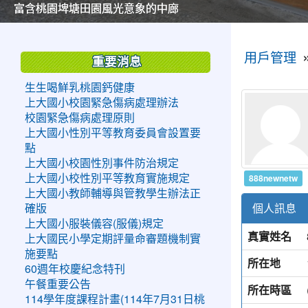
美麗的操場是我們活力的來源
美麗的操場是我們活力的來源
煥然一新的小司令台
煥然一新的小司令台
富含桃園埤塘田園風光意象的中廊
富含桃園埤塘田園風光意象的中廊
嶄新的中庭廣場
嶄新的中庭廣場
水生池生生不息
水生池生生不息
:::
:::
用戶管理
重要消息
生生喝鮮乳桃園鈣健康
上大國小校園緊急傷病處理辦法
校園緊急傷病處理原則
上大國小性別平等教育委員會設置要
點
上大國小校園性別事件防治規定
888newnetw
上大國小校性別平等教育實施規定
上大國小教師輔導與管教學生辦法正
個人訊息
確版
上大國小服裝儀容(服儀)規定
真實姓名
上大國民小學定期評量命審題機制實
施要點
所在地
60週年校慶紀念特刊
午餐重要公告
所在時區
114學年度課程計畫(114年7月31日桃