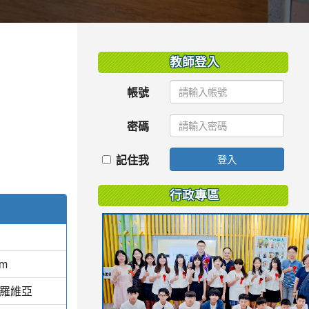
:::
教師登入
帳號
密碼
記住我
登入
行政專區
am
蒙羅維亞