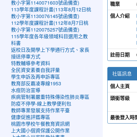
教小字第1140071603號函備查)
職業
113學年度課程計畫(113年8月12日桃
個人介紹
教小字第1130076145號函備查)
112學年度課程計畫(112年8月7日桃
教小字第1120075257號函備查)
115學年度各年級領域科目選用之教
科書
返校日及開學上下學通行方式、家長
註冊日期
接送停車方式
特教輔導參考資料
全民資安素養自我評量
社區訊息
學生申訴及再申訴專區
教育部反霸凌專線1953
個人主頁
水痘防治宣導
疾病管制署嚴重特殊傳染性肺炎專區
頭銜等級
防疫不停學-線上教學便利包
教師專業發展支持作業平臺
最後登入時
健康促進評鑑專區
桃園市學校午餐教育資訊網
上大國小個資保護公開作業