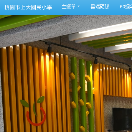
主選單
雲端硬碟
60週
桃園市上大國民小學