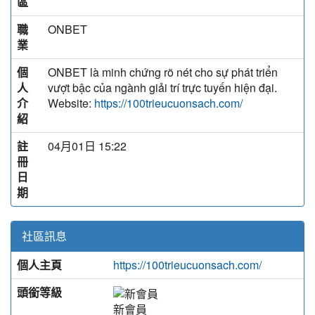
區
職
ONBET
業
個
ONBET là minh chứng rõ nét cho sự phát triển
人
vượt bậc của ngành giải trí trực tuyến hiện đại.
介
Website:
https://100trieucuonsach.com/
紹
註
04月01日 15:22
冊
日
期
社區訊息
個人主頁
https://100trieucuonsach.com/
頭銜等級
新會員