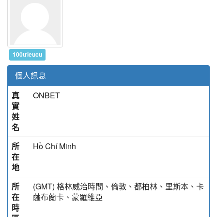
100trieucu
個人訊息
真
ONBET
實
姓
名
所
Hồ Chí Minh
在
地
所
(GMT) 格林威治時間、倫敦、都柏林、里斯本、卡
在
薩布蘭卡、蒙羅維亞
時