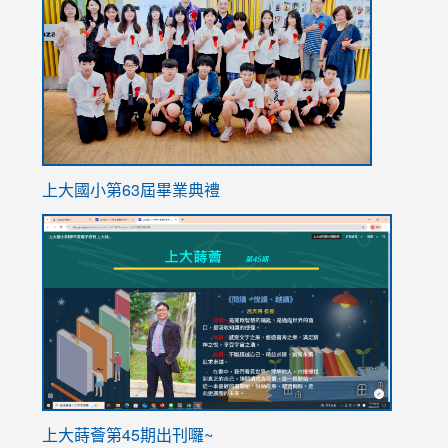
https://
上大國小第63屆畢業典禮
link
link
to
to
https://sites.google.com/stes.tyc.edu.tw/113school
https
ink
上大蒔薈第45期出刊囉~