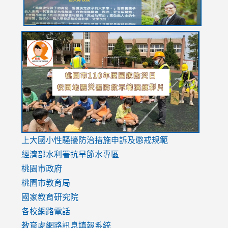
link
link
link
to
to
to
https://drive.google.com/file/d/1AXdrxzgdGrHK7k94y0
https:/
https:/
usp=sharing
v=hC_g
v=hC_g
link
上大國小性騷擾防治措施
申訴及懲戒規範
to
經濟部水利署抗旱節水專區
https://www.youtube.com/watch?
桃園市政府
v=mfpNykQ0g4M
桃園市教育局
國家教育研究院
各校網路電話
教育處網路訊息填報系統