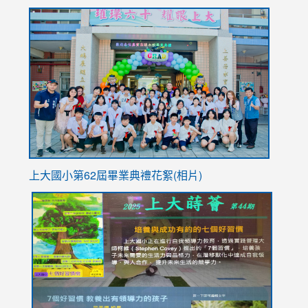
to
link
https://sites.google.com/stes.tyc.edu.tw/113school
to
https://
YfDQpp
usp=sha
上大國小第62屆畢
業典禮花絮(相片)
link
link
link
link
link
to
to
to
to
to
https://drive.google.com/file/d/1I-
https://sites.google.com/stes.tyc.edu.tw/113school
https:
https:
https:
YfDQppRvyMk686kIw6SBbssEIZ6WnT/view?
usp=sh
8M
usp=sharing