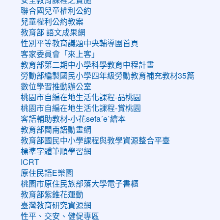
聯合國兒童權利公約
兒童權利公約教案
教育部 語文成果網
性別平等教育議題中央輔導團首頁
客家委員會「來上客」
教育部第二期中小學科學教育中程計畫
勞動部編製國民小學四年級勞動教育補充教材35篇
數位學習推動辦公室
桃園市自編在地生活化課程-品桃園
桃園市自編在地生活化課程-賞桃園
客語輔助教材-小花sefaˊeˋ繪本
教育部閩南語動畫網
教育部國民中小學課程與教學資源整合平臺
標準字體筆順學習網
ICRT
原住民語E樂園
桃園市原住民族部落大學電子書櫃
教育部紫錐花運動
臺灣教育研究資源網
性平、交安、健促專區