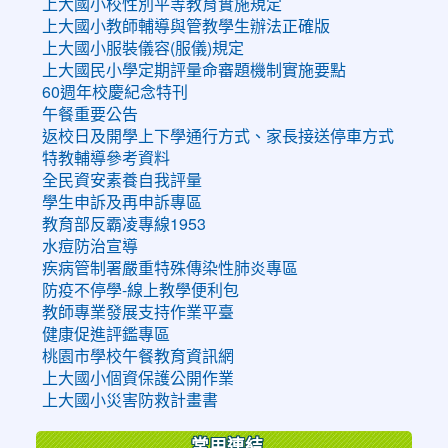
上大國小校性別平等教育實施規定
上大國小教師輔導與管教學生辦法正確版
上大國小服裝儀容(服儀)規定
上大國民小學定期評量命審題機制實施要點
60週年校慶紀念特刊
午餐重要公告
返校日及開學上下學通行方式、家長接送停車方式
特教輔導參考資料
全民資安素養自我評量
學生申訴及再申訴專區
教育部反霸凌專線1953
水痘防治宣導
疾病管制署嚴重特殊傳染性肺炎專區
防疫不停學-線上教學便利包
教師專業發展支持作業平臺
健康促進評鑑專區
桃園市學校午餐教育資訊網
上大國小個資保護公開作業
上大國小災害防救計畫書
常用連結