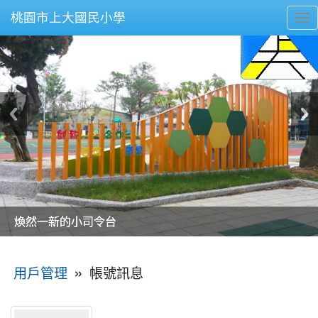
桃園市上大國民小學
To
nav
美麗的操場是我們活力的來源
美麗的操場是我們活力的來源
煥然一新的小司令台
煥然一新的小司令台
富含桃園埤塘田園風光意象的中廊
富含桃園埤塘田園風光意象的中廊
嶄新的中庭廣場
嶄新的中庭廣場
水生池生生不息
水生池生生不息
:::
»
帳號訊息
用戶管理