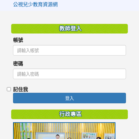
公視兒少教育資源網
:::
教師登入
帳號
密碼
記住我
登入
行政專區
link
to