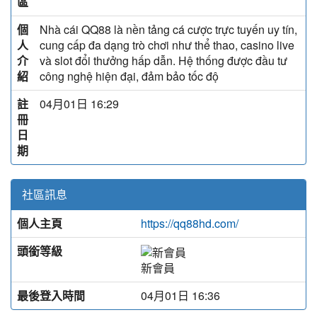
區
個
Nhà cái QQ88 là nền tảng cá cược trực tuyến uy tín,
人
cung cấp đa dạng trò chơi như thể thao, casino live
介
và slot đổi thưởng hấp dẫn. Hệ thống được đầu tư
紹
công nghệ hiện đại, đảm bảo tốc độ
註
04月01日 16:29
冊
日
期
社區訊息
個人主頁
https://qq88hd.com/
頭銜等級
新會員
最後登入時間
04月01日 16:36