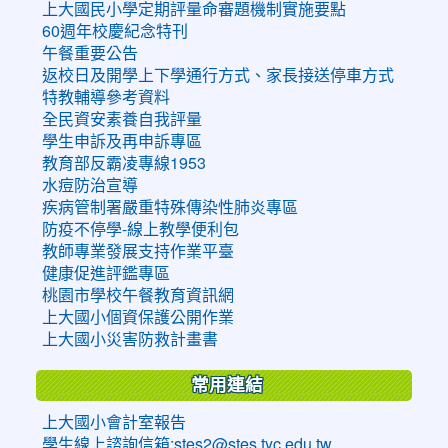
上大國民小學定期評量命審題機制實施要點
60週年校慶紀念特刊
午餐重要公告
返校日及開學上下學通行方式、家長接送停車方式
特教輔導參考資料
全民資安素養自我評量
學生申訴及再申訴專區
教育部反霸凌專線1953
水痘防治宣導
疾病管制署嚴重特殊傳染性肺炎專區
防疫不停學-線上教學便利包
教師專業發展支持作業平臺
健康促進評鑑專區
桃園市學校午餐教育資訊網
上大國小個資保護公開作業
上大國小災害防救計畫書
常用連結
上大國小會計室報告
學生線上諮詢信箱:stes2@stes.tyc.edu.tw