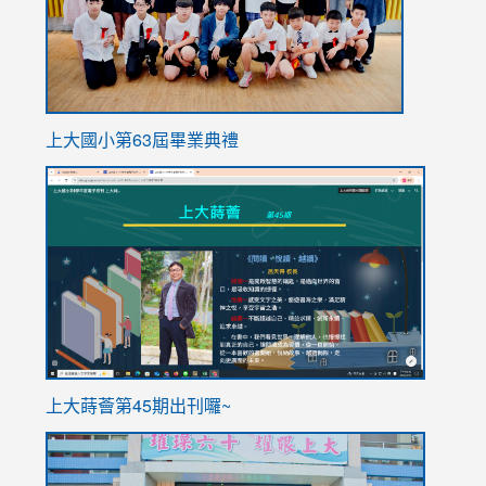
上大國小第63屆畢業典禮
link
link
to
to
https://sites.google.com/stes.tyc.edu.tw/113school
https
ink
上大蒔薈第45期出刊囉~
to
link
https://sites.google.com/stes.tyc.edu.tw/113school
to