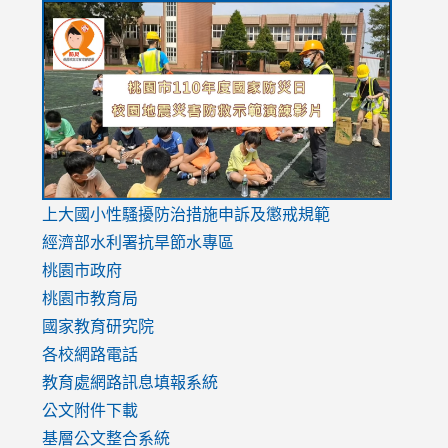
link
link
link
to
to
to
https://drive.google.com/file/d/1AXdrxzgdGrHK7k94y0
https:/
https:/
usp=sharing
v=hC_g
v=hC_g
link
上大國小性騷擾防治措施
申訴及懲戒規範
to
經濟部水利署抗旱節水專區
https://www.youtube.com/watch?
桃園市政府
v=mfpNykQ0g4M
桃園市教育局
國家教育研究院
各校網路電話
教育處網路訊息填報系統
公文附件下載
基層公文整合系統