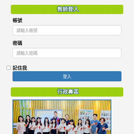
教師登入
帳號
密碼
記住我
登入
行政專區
link
to
https://