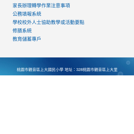
家長辦理轉學作業注意事項
公務填報系統
學校校外人士協助教學或活動要點
修膳系統
教育儲蓄專戶
桃園市觀音區上大國民小學 地址：328桃園市觀音區上大里
大湖路1段540號 電話:03-4901174 傳真:03-4900781 Desing
by
Zyinfo