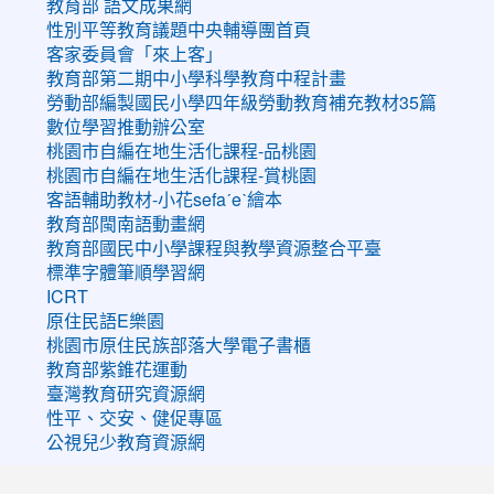
教育部 語文成果網
性別平等教育議題中央輔導團首頁
客家委員會「來上客」
教育部第二期中小學科學教育中程計畫
勞動部編製國民小學四年級勞動教育補充教材35篇
數位學習推動辦公室
桃園市自編在地生活化課程-品桃園
桃園市自編在地生活化課程-賞桃園
客語輔助教材-小花sefaˊeˋ繪本
教育部閩南語動畫網
教育部國民中小學課程與教學資源整合平臺
標準字體筆順學習網
ICRT
原住民語E樂園
桃園市原住民族部落大學電子書櫃
教育部紫錐花運動
臺灣教育研究資源網
性平、交安、健促專區
公視兒少教育資源網
:::