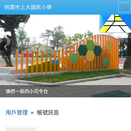
桃園市上大國民小學
To
nav
美麗的操場是我們活力的來源
美麗的操場是我們活力的來源
煥然一新的小司令台
煥然一新的小司令台
富含桃園埤塘田園風光意象的中廊
富含桃園埤塘田園風光意象的中廊
嶄新的中庭廣場
嶄新的中庭廣場
水生池生生不息
水生池生生不息
:::
»
帳號訊息
用戶管理