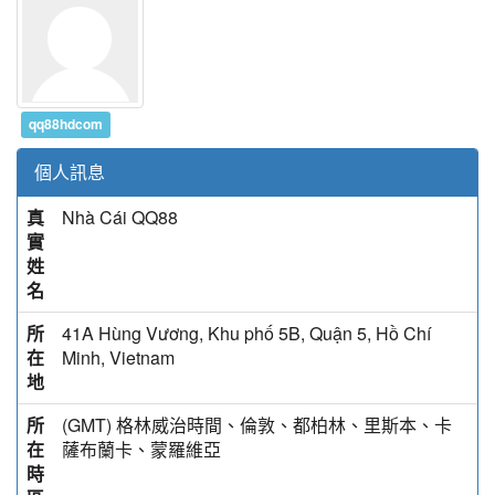
qq88hdcom
個人訊息
真
Nhà Cái QQ88
實
姓
名
所
41A Hùng Vương, Khu phố 5B, Quận 5, Hồ Chí
在
Minh, Vietnam
地
所
(GMT) 格林威治時間、倫敦、都柏林、里斯本、卡
在
薩布蘭卡、蒙羅維亞
時