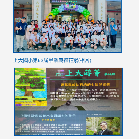
https://
YfDQpp
usp=sha
上大國小第62屆畢
業典禮花絮(相片)
link
link
link
link
link
to
to
to
to
to
https://drive.google.com/file/d/1I-
https://sites.google.com/stes.tyc.edu.tw/113school
https:
https:
https:
YfDQppRvyMk686kIw6SBbssEIZ6WnT/view?
usp=sh
8M
usp=sharing