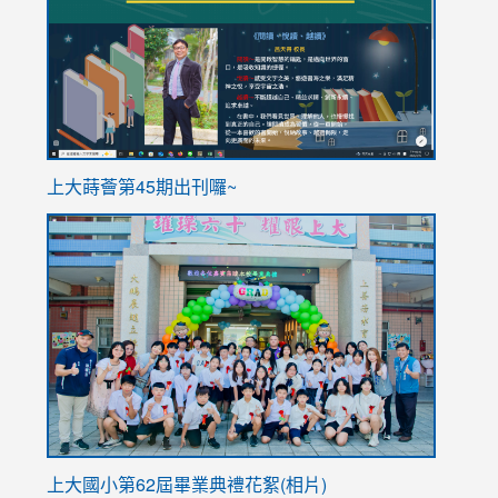
https://sites.google.com/stes.tyc.edu.tw/113school
https
ink
上大蒔薈第45期出刊囉~
to
link
https://sites.google.com/stes.tyc.edu.tw/113school
to
https://
YfDQpp
usp=sha
上大國小第62屆畢
業典禮花絮(相片)