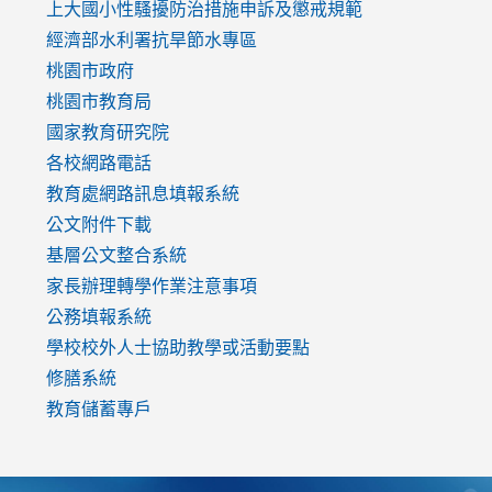
link
上大國小性騷擾防治措施
申訴及懲戒規範
to
經濟部水利署抗旱節水專區
https://www.youtube.com/watch?
桃園市政府
v=mfpNykQ0g4M
桃園市教育局
國家教育研究院
各校網路電話
教育處網路訊息填報系統
公文附件下載
基層公文整合系統
家長辦理轉學作業注意事項
公務填報系統
學校校外人士協助教學或活動要點
修膳系統
教育儲蓄專戶