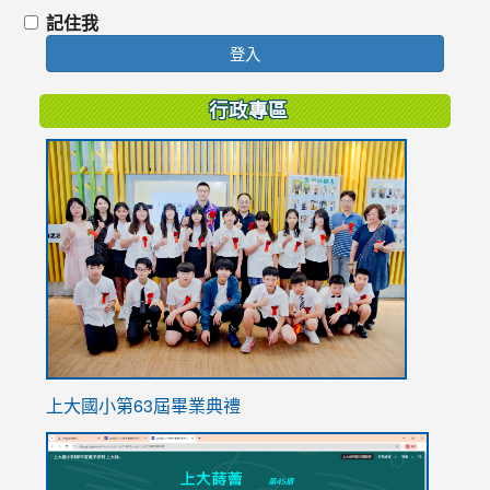
記住我
登入
行政專區
link
to
https://
上大國小第63屆畢業典禮
link
link
to
to