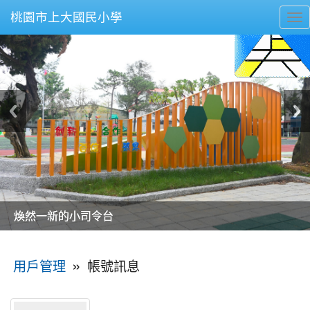
桃園市上大國民小學
To
nav
美麗的操場是我們活力的來源
美麗的操場是我們活力的來源
煥然一新的小司令台
煥然一新的小司令台
富含桃園埤塘田園風光意象的中廊
富含桃園埤塘田園風光意象的中廊
嶄新的中庭廣場
嶄新的中庭廣場
水生池生生不息
水生池生生不息
:::
»
帳號訊息
用戶管理