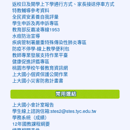
返校日及開學上下學通行方式、家長接送停車方式
特教輔導參考資料
全民資安素養自我評量
學生申訴及再申訴專區
教育部反霸凌專線1953
水痘防治宣導
疾病管制署嚴重特殊傳染性肺炎專區
防疫不停學-線上教學便利包
教師專業發展支持作業平臺
健康促進評鑑專區
桃園市學校午餐教育資訊網
上大國小個資保護公開作業
上大國小災害防救計畫書
常用連結
上大國小會計室報告
學生線上諮詢信箱:stes2@stes.tyc.edu.tw
學務系統（成績）
12年國教課程綱要