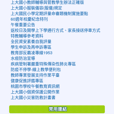
上大國小教師輔導與管教學生辦法正確版
上大國小服裝儀容(服儀)規定
上大國民小學定期評量命審題機制實施要點
60週年校慶紀念特刊
午餐重要公告
返校日及開學上下學通行方式、家長接送停車方式
特教輔導參考資料
全民資安素養自我評量
學生申訴及再申訴專區
教育部反霸凌專線1953
水痘防治宣導
疾病管制署嚴重特殊傳染性肺炎專區
防疫不停學-線上教學便利包
教師專業發展支持作業平臺
健康促進評鑑專區
桃園市學校午餐教育資訊網
上大國小個資保護公開作業
上大國小災害防救計畫書
常用連結