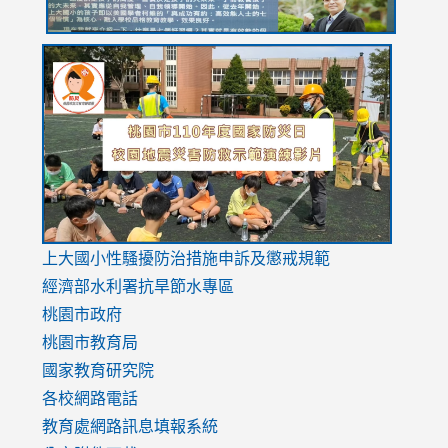
link
link
link
to
to
to
https://drive.google.com/file/d/1AXdrxzgdGrHK7k94y0
https:/
https:/
usp=sharing
v=hC_g
v=hC_g
link
上大國小性騷擾防治措施
申訴及懲戒規範
to
經濟部水利署抗旱節水專區
https://www.youtube.com/watch?
桃園市政府
v=mfpNykQ0g4M
桃園市教育局
國家教育研究院
各校網路電話
教育處網路訊息填報系統