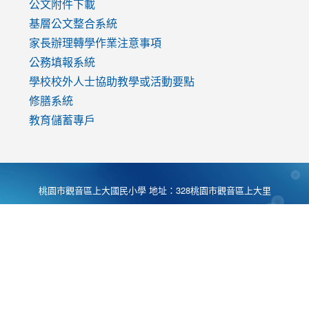
公文附件下載
基層公文整合系統
家長辦理轉學作業注意事項
公務填報系統
學校校外人士協助教學或活動要點
修膳系統
教育儲蓄專戶
桃園市觀音區上大國民小學 地址：328桃園市觀音區上大里
大湖路1段540號 電話:03-4901174 傳真:03-4900781 Desing
by
Zyinfo