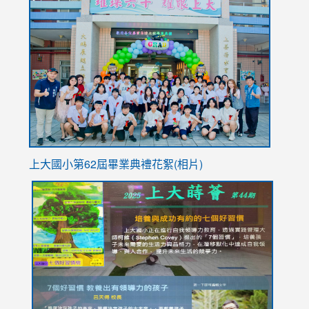
link
https://sites.google.com/stes.tyc.edu.tw/113school
to
https://
YfDQpp
usp=sha
上大國小第62屆畢
業典禮花絮(相片)
link
link
link
link
link
to
to
to
to
to
https://drive.google.com/file/d/1I-
https://sites.google.com/stes.tyc.edu.tw/113school
https:
https:
https:
YfDQppRvyMk686kIw6SBbssEIZ6WnT/view?
usp=sh
8M
usp=sharing