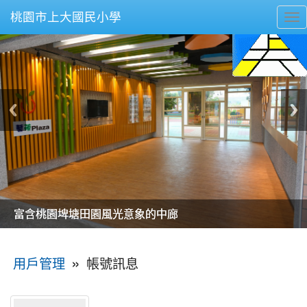
桃園市上大國民小學
To
nav
美麗的操場是我們活力的來源
美麗的操場是我們活力的來源
煥然一新的小司令台
煥然一新的小司令台
富含桃園埤塘田園風光意象的中廊
富含桃園埤塘田園風光意象的中廊
嶄新的中庭廣場
嶄新的中庭廣場
水生池生生不息
水生池生生不息
:::
»
帳號訊息
用戶管理