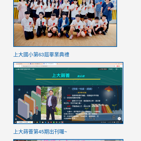
上大國小第63屆畢業典禮
link
link
to
to
https://sites.google.com/stes.tyc.edu.tw/113school
https
ink
上大蒔薈第45期出刊囉~
to