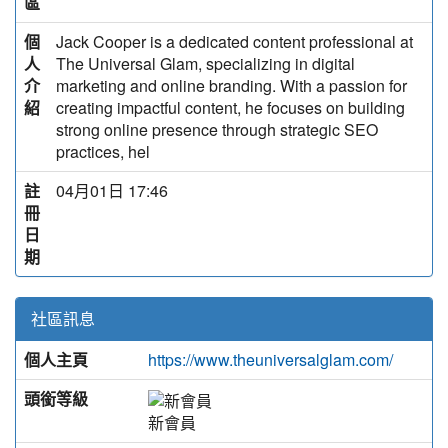
區
個
Jack Cooper is a dedicated content professional at
人
The Universal Glam, specializing in digital
介
marketing and online branding. With a passion for
紹
creating impactful content, he focuses on building
strong online presence through strategic SEO
practices, hel
註
04月01日 17:46
冊
日
期
社區訊息
個人主頁
https://www.theuniversalglam.com/
頭銜等級
新會員