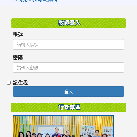
:::
教師登入
帳號
密碼
記住我
登入
行政專區
link
to
https://