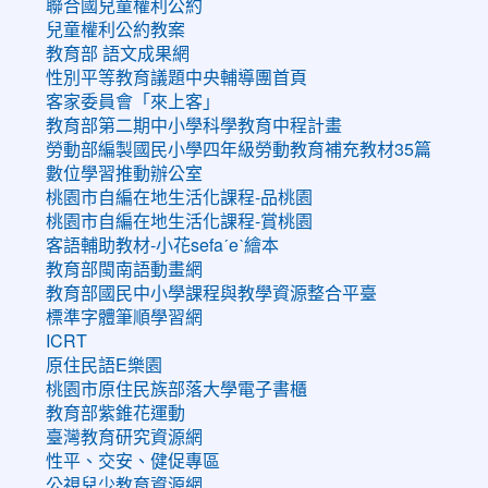
聯合國兒童權利公約
兒童權利公約教案
教育部 語文成果網
性別平等教育議題中央輔導團首頁
客家委員會「來上客」
教育部第二期中小學科學教育中程計畫
勞動部編製國民小學四年級勞動教育補充教材35篇
數位學習推動辦公室
桃園市自編在地生活化課程-品桃園
桃園市自編在地生活化課程-賞桃園
客語輔助教材-小花sefaˊeˋ繪本
教育部閩南語動畫網
教育部國民中小學課程與教學資源整合平臺
標準字體筆順學習網
ICRT
原住民語E樂園
桃園市原住民族部落大學電子書櫃
教育部紫錐花運動
臺灣教育研究資源網
性平、交安、健促專區
公視兒少教育資源網