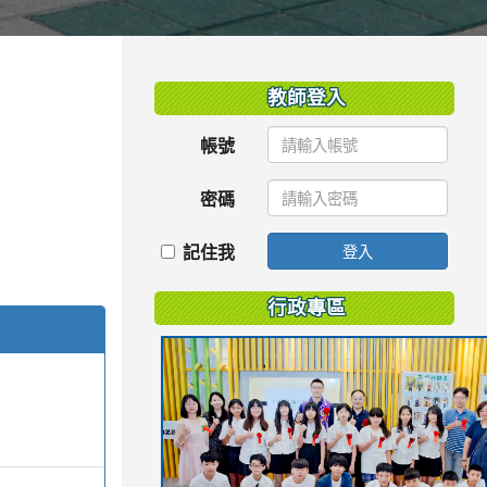
:::
教師登入
帳號
密碼
記住我
登入
行政專區