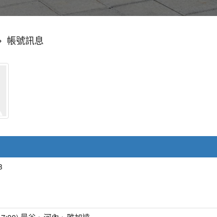
»
帳號訊息
8