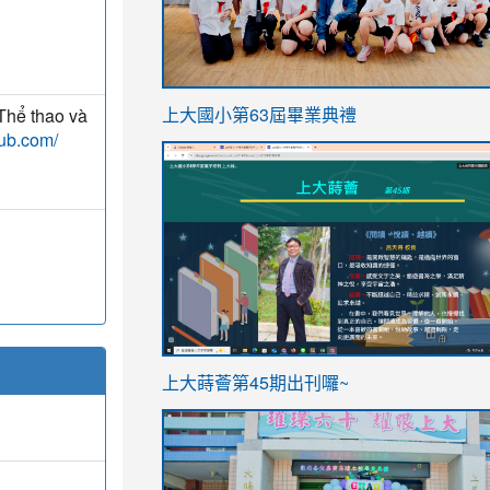
link
 Thể thao và
上大國小第63屆畢業典禮
to
lub.com/
link
https://sites.google.com/stes.t
to
https://sites.google.com/stes.tyc.ed
ink
link
上大蒔薈第45期出刊囉~
to
to
https://sites.google.com/stes.tyc.ed
https://sites.google.com/stes.t