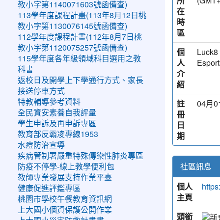
所
(GMT
教小字第1140071603號函備查)
在
113學年度課程計畫(113年8月12日桃
時
教小字第1130076145號函備查)
區
112學年度課程計畫(112年8月7日桃
教小字第1120075257號函備查)
個
Luck8 
115學年度各年級領域科目選用之教
人
Esport
科書
介
返校日及開學上下學通行方式、家長
紹
接送停車方式
特教輔導參考資料
註
04月01
全民資安素養自我評量
冊
學生申訴及再申訴專區
日
教育部反霸凌專線1953
期
水痘防治宣導
疾病管制署嚴重特殊傳染性肺炎專區
社區訊息
防疫不停學-線上教學便利包
教師專業發展支持作業平臺
個人
https
健康促進評鑑專區
主頁
桃園市學校午餐教育資訊網
上大國小個資保護公開作業
頭銜