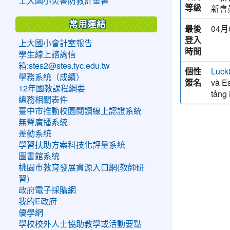
上大國小災害防救計畫書
等級
新會
常用連結
最後
04月
登入
上大國小會計室報告
時間
學生線上諮詢信
箱:stes2@stes.tyc.edu.tw
個性
Luck
學務系統（成績）
簽名
và Es
12年國教課程綱要
tảng
總務相關表件
臺中市推動校園閱讀線上認證系統
無聲廣播系統
差勤系統
學習扶助方案科技化評量系統
圖書館系統
桃園市教育發展資源入口網(教師研
習)
政府電子採購網
我的E政府
優學網
學校校外人士協助教學或活動要點