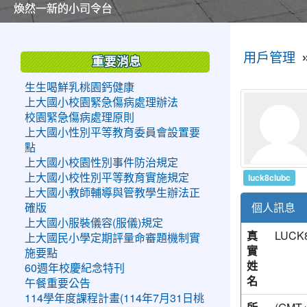
美麗的操場是我們活力的來源
美麗的操場是我們活力的來源
煥然一新的小司令台
煥然一新的小司令台
富含桃園埤塘田園風光意象的中廊
富含桃園埤塘田園風光意象的中廊
嶄新的中庭廣場
嶄新的中庭廣場
水生池生生不息
水生池生生不息
:::
:::
用戶管理
重要消息
生生喝鮮乳桃園鈣健康
上大國小校園緊急傷病處理辦法
校園緊急傷病處理原則
上大國小性別平等教育委員會設置要
點
上大國小校園性別事件防治規定
luck8clubc
上大國小校性別平等教育實施規定
上大國小教師輔導與管教學生辦法正
個人訊息
確版
上大國小服裝儀容(服儀)規定
真
LUCK
上大國民小學定期評量命審題機制實
實
施要點
姓
60週年校慶紀念特刊
名
午餐重要公告
114學年度課程計畫(114年7月31日桃