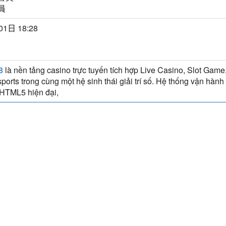
員
01日 18:28
là nền tảng casino trực tuyến tích hợp Live Casino, Slot Game
8
ports trong cùng một hệ sinh thái giải trí số. Hệ thống vận hành
 HTML5 hiện đại,