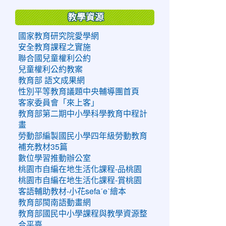
教學資源
國家教育研究院愛學網
安全教育課程之實施
聯合國兒童權利公約
兒童權利公約教案
教育部 語文成果網
性別平等教育議題中央輔導團首頁
客家委員會「來上客」
教育部第二期中小學科學教育中程計
畫
勞動部編製國民小學四年級勞動教育
補充教材35篇
數位學習推動辦公室
桃園市自編在地生活化課程-品桃園
桃園市自編在地生活化課程-賞桃園
客語輔助教材-小花sefaˊeˋ繪本
教育部閩南語動畫網
教育部國民中小學課程與教學資源整
合平臺