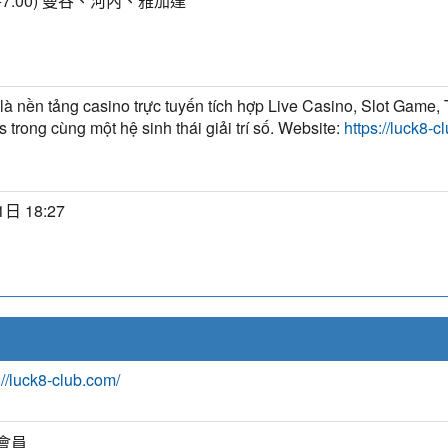
+7:00) 曼谷、河內、雅加達
là nền tảng casino trực tuyến tích hợp Live Casino, Slot Game,
s trong cùng một hệ sinh thái giải trí số. Website:
https://luck8-c
日 18:27
://luck8-club.com/