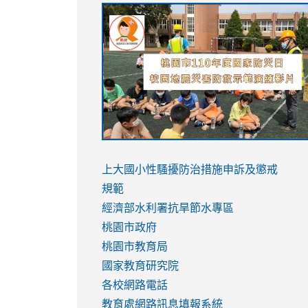
link
link
link
link
to
to
to
to
https://sites.google.com/stes.tyc.ed
https://drive.google.com/file/d/1AXdr
https://youtu.be/jJOMVWY3-
https://drive.google.com/file/d/1AXdr
usp=sharing
8M
usp=sharing
link
link
to
to
link
上大國小性騷擾防治措施
申訴及懲戒
https://www.youtube.com/watch?
https://www.youtube.com/watch?
to
規範
v=hC_gdZndU9s
v=hC_gdZndU9s
https://www.youtube.com/watch?
經濟部水利署抗旱節水專區
v=mfpNykQ0g4M
桃園市政府
桃園市教育局
國家教育研究院
各校網路電話
教育處網路訊息填報系統