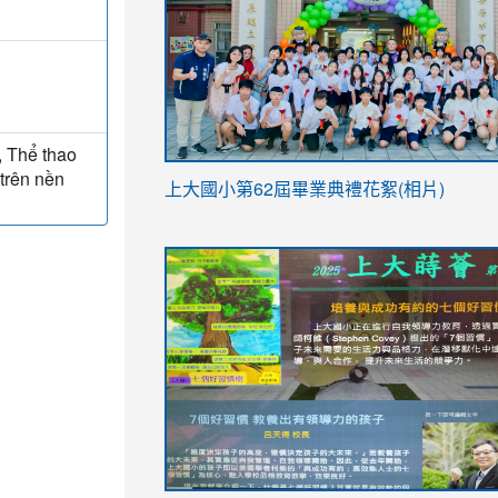
, Thể thao
 trên nền
link
上大國小第62屆畢
業典禮花絮(相片)
to
link
link
https://drive.google.com/file/d/1I-
to
to
YfDQppRvyMk686kIw6SBbssEIZ6WnT/vi
https://drive.google.com/file/d/1I-
https://sites.google.com/stes.tyc.ed
usp=sharing
YfDQppRvyMk686kIw6SBbssEIZ6WnT/vi
usp=sharing