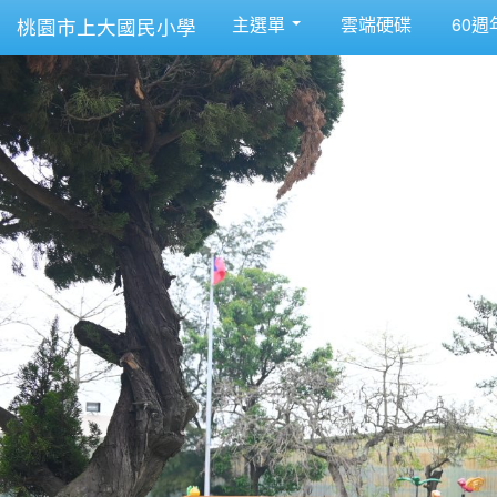
主選單
雲端硬碟
60週
桃園市上大國民小學