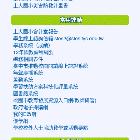
上大國小災害防救計畫書
常用連結
上大國小會計室報告
學生線上諮詢信箱:stes2@stes.tyc.edu.tw
學務系統（成績）
12年國教課程綱要
總務相關表件
臺中市推動校園閱讀線上認證系統
無聲廣播系統
差勤系統
學習扶助方案科技化評量系統
圖書館系統
桃園市教育發展資源入口網(教師研習)
政府電子採購網
我的E政府
優學網
學校校外人士協助教學或活動要點