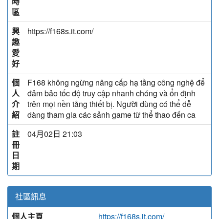
時
區
興
https://f168s.it.com/
趣
愛
好
個
F168 không ngừng nâng cấp hạ tầng công nghệ để
人
đảm bảo tốc độ truy cập nhanh chóng và ổn định
介
trên mọi nền tảng thiết bị. Người dùng có thể dễ
紹
dàng tham gia các sảnh game từ thể thao đến ca
註
04月02日 21:03
冊
日
期
社區訊息
個人主頁
https://f168s.it.com/