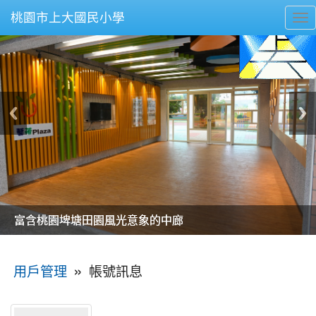
桃園市上大國民小學
To
nav
美麗的操場是我們活力的來源
美麗的操場是我們活力的來源
煥然一新的小司令台
煥然一新的小司令台
富含桃園埤塘田園風光意象的中廊
富含桃園埤塘田園風光意象的中廊
嶄新的中庭廣場
嶄新的中庭廣場
水生池生生不息
水生池生生不息
:::
»
帳號訊息
用戶管理