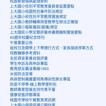
校園緊急傷病處理原則
上大國小性別平等教育委員會設置要點
上大國小校園性別事件防治規定
上大國小校性別平等教育實施規定
上大國小教師輔導與管教學生辦法正確版
上大國小服裝儀容(服儀)規定
上大國民小學定期評量命審題機制實施要點
60週年校慶紀念特刊
午餐重要公告
返校日及開學上下學通行方式、家長接送停車方式
特教輔導參考資料
全民資安素養自我評量
學生申訴及再申訴專區
教育部反霸凌專線1953
水痘防治宣導
疾病管制署嚴重特殊傳染性肺炎專區
防疫不停學-線上教學便利包
教師專業發展支持作業平臺
健康促進評鑑專區
桃園市學校午餐教育資訊網
上大國小個資保護公開作業