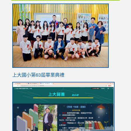
link
to
https://
上大國小第63屆畢業典禮
link
link
to
to
https://sites.google.com/stes.tyc.edu.tw/113school
https