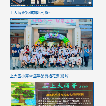
ink
上大蒔薈第45期出刊囉~
to
link
https://sites.google.com/stes.tyc.edu.tw/113school
to
https://
YfDQpp
usp=sha
上大國小第62屆畢
業典禮花絮(相片)
link
link
link
link
link
to
to
to
to
to
https://drive.google.com/file/d/1I-
https://sites.google.com/stes.tyc.edu.tw/113school
https:
https:
https:
YfDQppRvyMk686kIw6SBbssEIZ6WnT/view?
usp=sh
8M