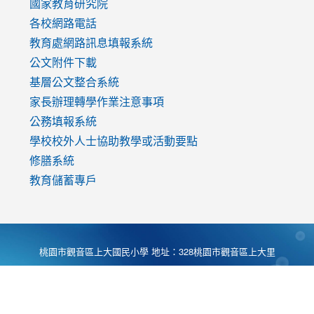
國家教育研究院
各校網路電話
教育處網路訊息填報系統
公文附件下載
基層公文整合系統
家長辦理轉學作業注意事項
公務填報系統
學校校外人士協助教學或活動要點
修膳系統
教育儲蓄專戶
桃園市觀音區上大國民小學 地址：328桃園市觀音區上大里
大湖路1段540號 電話:03-4901174 傳真:03-4900781 Desing
by
Zyinfo