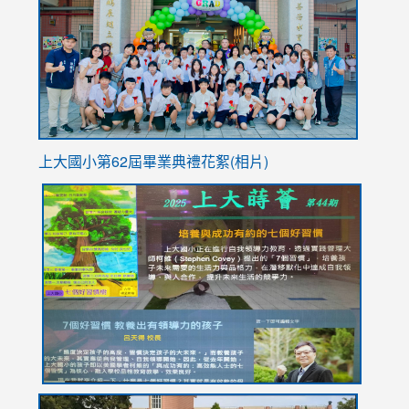
https://
YfDQpp
usp=sha
上大國小第62屆畢
業典禮花絮(相片)
link
link
link
link
link
to
to
to
to
to
https://drive.google.com/file/d/1I-
https://sites.google.com/stes.tyc.edu.tw/113school
https:
https:
https:
YfDQppRvyMk686kIw6SBbssEIZ6WnT/view?
usp=sh
8M
usp=sharing
link
link
link