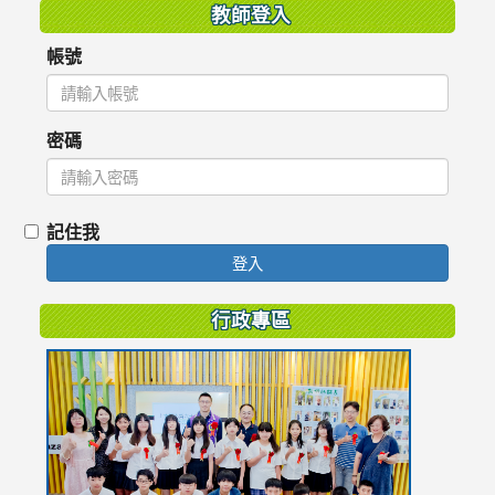
教師登入
帳號
密碼
記住我
登入
行政專區
link
to
https://