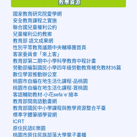
教學資源
國家教育研究院愛學網
安全教育課程之實施
聯合國兒童權利公約
兒童權利公約教案
教育部 語文成果網
性別平等教育議題中央輔導團首頁
客家委員會「來上客」
教育部第二期中小學科學教育中程計畫
勞動部編製國民小學四年級勞動教育補充教材35篇
數位學習推動辦公室
桃園市自編在地生活化課程-品桃園
桃園市自編在地生活化課程-賞桃園
客語輔助教材-小花sefaˊeˋ繪本
教育部閩南語動畫網
教育部國民中小學課程與教學資源整合平臺
標準字體筆順學習網
ICRT
原住民語E樂園
桃園市原住民族部落大學電子書櫃