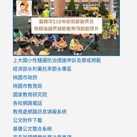
to
to
to
https://drive.google.com/file/d/1AXdrxzgdGrHK7k94y0
https:/
https:/
usp=sharing
v=hC_g
v=hC_g
link
上大國小性騷擾防治措施
申訴及懲戒規範
to
經濟部水利署抗旱節水專區
https://www.youtube.com/watch?
桃園市政府
v=mfpNykQ0g4M
桃園市教育局
國家教育研究院
各校網路電話
教育處網路訊息填報系統
公文附件下載
基層公文整合系統