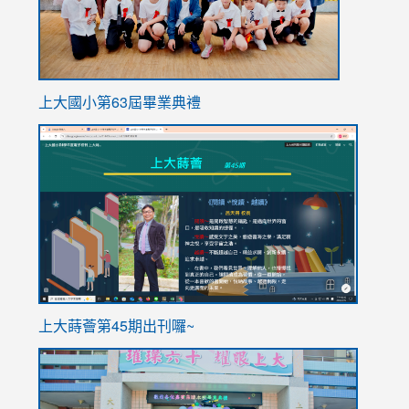
上大國小第63屆畢業典禮
link
link
to
to
https://sites.google.com/stes.tyc.edu.tw/113school
https
ink
上大蒔薈第45期出刊囉~
to
link
https://sites.google.com/stes.tyc.edu.tw/113school
to