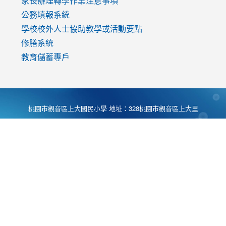
家長辦理轉學作業注意事項
公務填報系統
學校校外人士協助教學或活動要點
修膳系統
教育儲蓄專戶
桃園市觀音區上大國民小學 地址：328桃園市觀音區上大里
大湖路1段540號 電話:03-4901174 傳真:03-4900781 Desing
by
Zyinfo