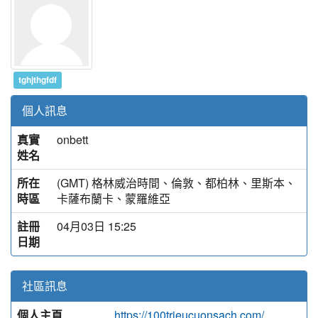
tghjthgfdf
個人訊息
真實
onbett
姓名
所在
(GMT) 格林威治時間、倫敦、都柏林、里斯本、
時區
卡薩布蘭卡、蒙羅維亞
註冊
04月03日 15:25
日期
社區訊息
個人主頁
https://100trieucuonsach.com/