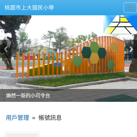
桃園市上大國民小學
To
nav
美麗的操場是我們活力的來源
美麗的操場是我們活力的來源
煥然一新的小司令台
煥然一新的小司令台
富含桃園埤塘田園風光意象的中廊
富含桃園埤塘田園風光意象的中廊
嶄新的中庭廣場
嶄新的中庭廣場
水生池生生不息
水生池生生不息
:::
»
帳號訊息
用戶管理