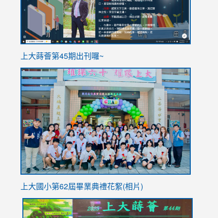
ink
上大蒔薈第45期出刊囉~
to
link
https://sites.google.com/stes.tyc.edu.tw/113school
to
https://
YfDQpp
usp=sha
上大國小第62屆畢
業典禮花絮(相片)
link
link
link
link
link
to
to
to
to
to