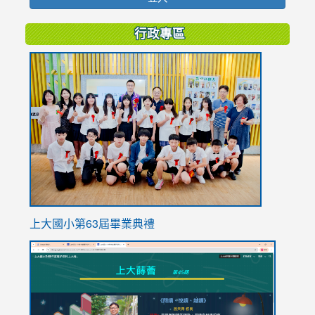
行政專區
link
to
https://
上大國小第63屆畢業典禮
link
link
to
to
https://sites.google.com/stes.tyc.edu.tw/113school
https