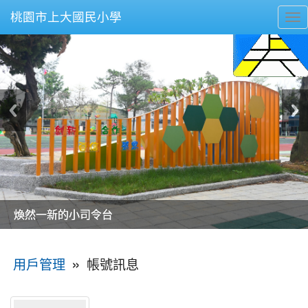
桃園市上大國民小學
To
nav
美麗的操場是我們活力的來源
美麗的操場是我們活力的來源
煥然一新的小司令台
煥然一新的小司令台
富含桃園埤塘田園風光意象的中廊
富含桃園埤塘田園風光意象的中廊
嶄新的中庭廣場
嶄新的中庭廣場
水生池生生不息
水生池生生不息
:::
»
帳號訊息
用戶管理