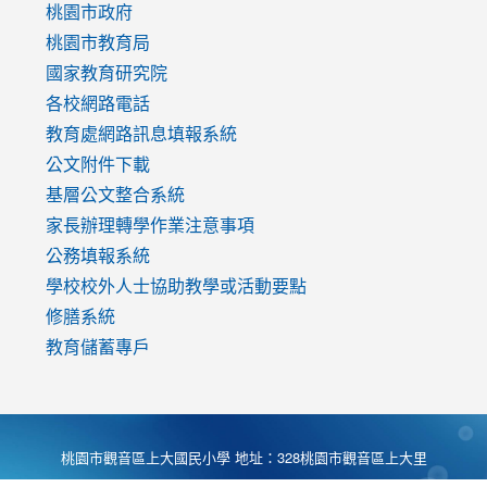
https://www.youtube.com/watch?
桃園市政府
v=mfpNykQ0g4M
桃園市教育局
國家教育研究院
各校網路電話
教育處網路訊息填報系統
公文附件下載
基層公文整合系統
家長辦理轉學作業注意事項
公務填報系統
學校校外人士協助教學或活動要點
修膳系統
教育儲蓄專戶
桃園市觀音區上大國民小學 地址：328桃園市觀音區上大里