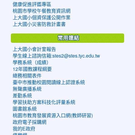
健康促進評鑑專區
桃園市學校午餐教育資訊網
上大國小個資保護公開作業
上大國小災害防救計畫書
常用連結
上大國小會計室報告
學生線上諮詢信箱:stes2@stes.tyc.edu.tw
學務系統（成績）
12年國教課程綱要
總務相關表件
臺中市推動校園閱讀線上認證系統
無聲廣播系統
差勤系統
學習扶助方案科技化評量系統
圖書館系統
桃園市教育發展資源入口網(教師研習)
政府電子採購網
我的E政府