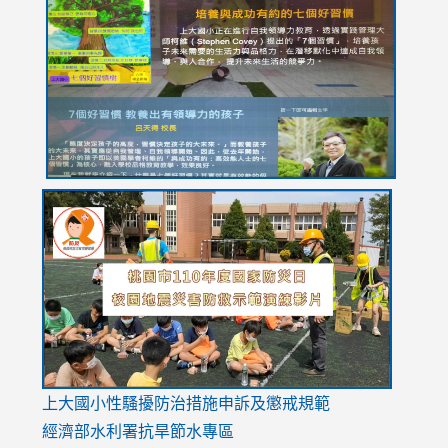
https://drive.google.com/file/d/1I-
https://sites.google.com/stes.tyc.edu.tw/113school
https:
https:
https:
YfDQppRvyMk686kIw6SBbssEIZ6WnT/view?
usp=sh
8M
usp=sharing
link
link
link
to
to
to
https://drive.google.com/file/d/1AXdrxzgdGrHK7k94y0
https:/
https:/
usp=sharing
v=hC_g
v=hC_g
link
上大國小性騷擾防治措施
申訴及懲戒規範
to
經濟部水利署抗旱節水專區