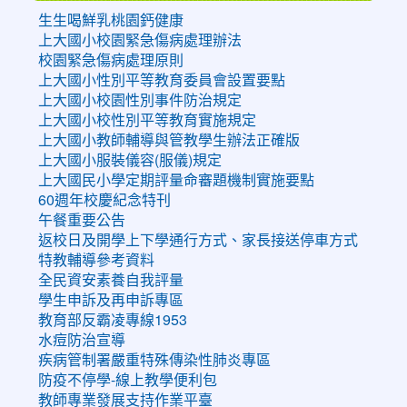
生生喝鮮乳桃園鈣健康
上大國小校園緊急傷病處理辦法
校園緊急傷病處理原則
上大國小性別平等教育委員會設置要點
上大國小校園性別事件防治規定
上大國小校性別平等教育實施規定
上大國小教師輔導與管教學生辦法正確版
上大國小服裝儀容(服儀)規定
上大國民小學定期評量命審題機制實施要點
60週年校慶紀念特刊
午餐重要公告
返校日及開學上下學通行方式、家長接送停車方式
特教輔導參考資料
全民資安素養自我評量
學生申訴及再申訴專區
教育部反霸凌專線1953
水痘防治宣導
疾病管制署嚴重特殊傳染性肺炎專區
防疫不停學-線上教學便利包
教師專業發展支持作業平臺