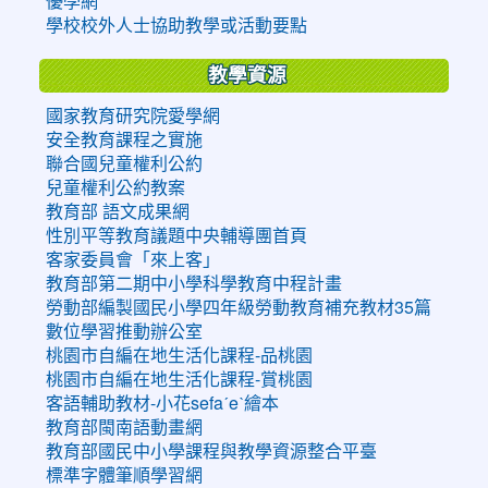
優學網
學校校外人士協助教學或活動要點
教學資源
國家教育研究院愛學網
安全教育課程之實施
聯合國兒童權利公約
兒童權利公約教案
教育部 語文成果網
性別平等教育議題中央輔導團首頁
客家委員會「來上客」
教育部第二期中小學科學教育中程計畫
勞動部編製國民小學四年級勞動教育補充教材35篇
數位學習推動辦公室
桃園市自編在地生活化課程-品桃園
桃園市自編在地生活化課程-賞桃園
客語輔助教材-小花sefaˊeˋ繪本
教育部閩南語動畫網
教育部國民中小學課程與教學資源整合平臺
標準字體筆順學習網