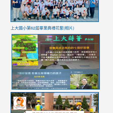
上大國小第62屆畢
業典禮花絮(相片)
link
link
link
link
link
to
to
to
to
to
https://drive.google.com/file/d/1I-
https://sites.google.com/stes.tyc.edu.tw/113school
https:
https:
https:
YfDQppRvyMk686kIw6SBbssEIZ6WnT/view?
usp=sh
8M
usp=sharing
link
link
link
to
to
to
https://drive.google.com/file/d/1AXdrxzgdGrHK7k94y0
https:/
https:/