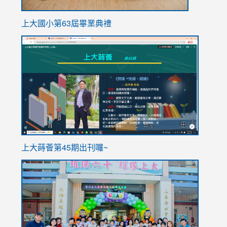
上大國小第63屆畢業典禮
link
link
to
to
https://sites.google.com/stes.tyc.edu.tw/113school
https
ink
上大蒔薈第45期出刊囉~
to
link
https://sites.google.com/stes.tyc.edu.tw/113school
to
https://
YfDQpp
usp=sha