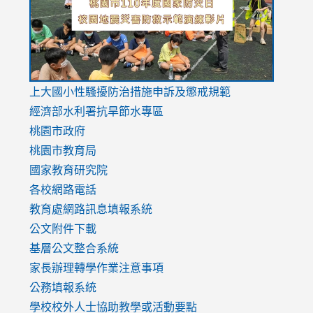
usp=sharing
v=hC_g
v=hC_g
link
上大國小性騷擾防治措施
申訴及懲戒規範
to
經濟部水利署抗旱節水專區
https://www.youtube.com/watch?
桃園市政府
v=mfpNykQ0g4M
桃園市教育局
國家教育研究院
各校網路電話
教育處網路訊息填報系統
公文附件下載
基層公文整合系統
家長辦理轉學作業注意事項
公務填報系統
學校校外人士協助教學或活動要點