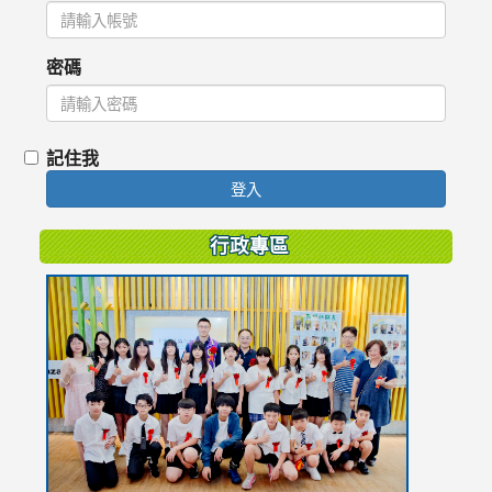
密碼
記住我
登入
行政專區
link
to
https://