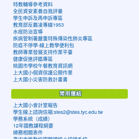
特教輔導參考資料
全民資安素養自我評量
學生申訴及再申訴專區
教育部反霸凌專線1953
水痘防治宣導
疾病管制署嚴重特殊傳染性肺炎專區
防疫不停學-線上教學便利包
教師專業發展支持作業平臺
健康促進評鑑專區
桃園市學校午餐教育資訊網
上大國小個資保護公開作業
上大國小災害防救計畫書
常用連結
上大國小會計室報告
學生線上諮詢信箱:stes2@stes.tyc.edu.tw
學務系統（成績）
12年國教課程綱要
總務相關表件