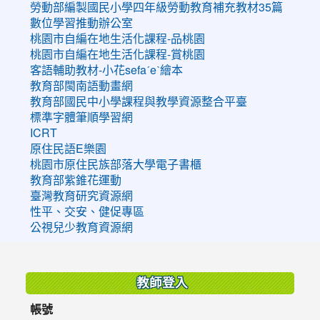
勞動部編製國民小學四年級勞動教育補充教材35篇
數位學習推動辦公室
桃園市自編在地生活化課程-品桃園
桃園市自編在地生活化課程-賞桃園
客語輔助教材-小花sefaˊeˋ繪本
教育部閩南語動畫網
教育部國民中小學課程與教學資源整合平臺
標準字體筆順學習網
ICRT
原住民語E樂園
桃園市原住民族部落大學電子書櫃
教育部紫錐花運動
臺灣教育研究資源網
性平、交安、健促專區
公視兒少教育資源網
:::
教師登入
帳號