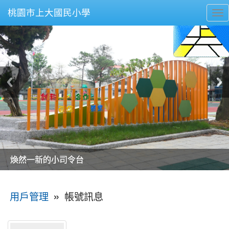
桃園市上大國民小學
To
nav
美麗的操場是我們活力的來源
美麗的操場是我們活力的來源
煥然一新的小司令台
煥然一新的小司令台
富含桃園埤塘田園風光意象的中廊
富含桃園埤塘田園風光意象的中廊
嶄新的中庭廣場
嶄新的中庭廣場
水生池生生不息
水生池生生不息
:::
»
帳號訊息
用戶管理