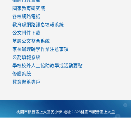
國家教育研究院
各校網路電話
教育處網路訊息填報系統
公文附件下載
基層公文整合系統
家長辦理轉學作業注意事項
公務填報系統
學校校外人士協助教學或活動要點
修膳系統
教育儲蓄專戶
桃園市觀音區上大國民小學 地址：328桃園市觀音區上大里
大湖路1段540號 電話:03-4901174 傳真:03-4900781 Desing
by
Zyinfo