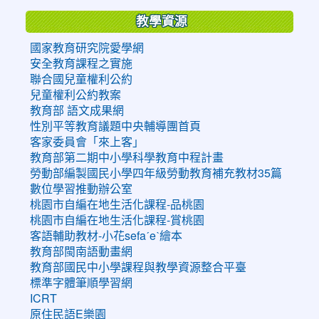
教學資源
國家教育研究院愛學網
安全教育課程之實施
聯合國兒童權利公約
兒童權利公約教案
教育部 語文成果網
性別平等教育議題中央輔導團首頁
客家委員會「來上客」
教育部第二期中小學科學教育中程計畫
勞動部編製國民小學四年級勞動教育補充教材35篇
數位學習推動辦公室
桃園市自編在地生活化課程-品桃園
桃園市自編在地生活化課程-賞桃園
客語輔助教材-小花sefaˊeˋ繪本
教育部閩南語動畫網
教育部國民中小學課程與教學資源整合平臺
標準字體筆順學習網
ICRT
原住民語E樂園