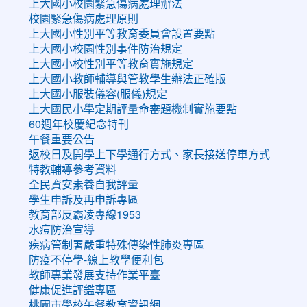
上大國小校園緊急傷病處理辦法
校園緊急傷病處理原則
上大國小性別平等教育委員會設置要點
上大國小校園性別事件防治規定
上大國小校性別平等教育實施規定
上大國小教師輔導與管教學生辦法正確版
上大國小服裝儀容(服儀)規定
上大國民小學定期評量命審題機制實施要點
60週年校慶紀念特刊
午餐重要公告
返校日及開學上下學通行方式、家長接送停車方式
特教輔導參考資料
全民資安素養自我評量
學生申訴及再申訴專區
教育部反霸凌專線1953
水痘防治宣導
疾病管制署嚴重特殊傳染性肺炎專區
防疫不停學-線上教學便利包
教師專業發展支持作業平臺
健康促進評鑑專區
桃園市學校午餐教育資訊網