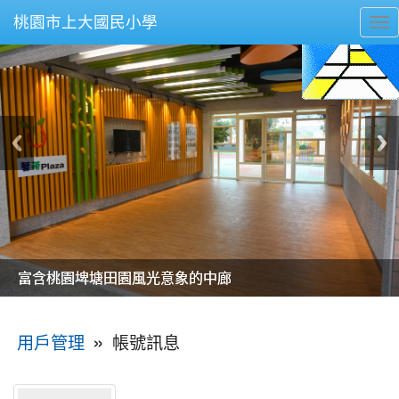
桃園市上大國民小學
To
nav
美麗的操場是我們活力的來源
美麗的操場是我們活力的來源
煥然一新的小司令台
煥然一新的小司令台
富含桃園埤塘田園風光意象的中廊
富含桃園埤塘田園風光意象的中廊
嶄新的中庭廣場
嶄新的中庭廣場
水生池生生不息
水生池生生不息
:::
»
帳號訊息
用戶管理