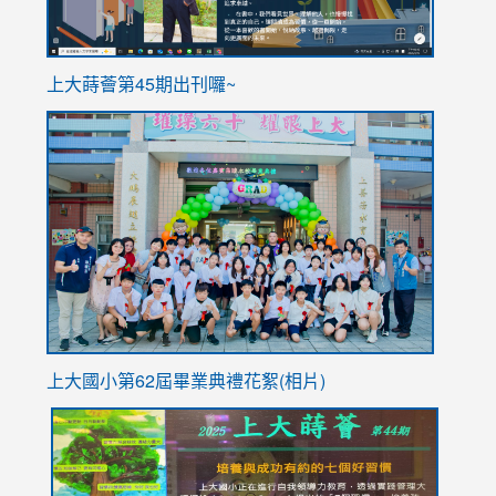
ink
上大蒔薈第45期出刊囉~
to
link
https://sites.google.com/stes.tyc.edu.tw/113school
to
https://
YfDQpp
usp=sha
上大國小第62屆畢
業典禮花絮(相片)
link
link
link
link
link
to
to
to
to
to
https://drive.google.com/file/d/1I-
https://sites.google.com/stes.tyc.edu.tw/113school
https:
https:
https: