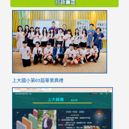
行政專區
link
to
https://
上大國小第63屆畢業典禮
link
link
to
to
https://sites.google.com/stes.tyc.edu.tw/113school
https