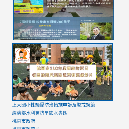
YfDQppRvyMk686kIw6SBbssEIZ6WnT/view?
usp=sh
8M
usp=sharing
link
link
link
to
to
to
https://drive.google.com/file/d/1AXdrxzgdGrHK7k94y0
https:/
https:/
usp=sharing
v=hC_g
v=hC_g
link
上大國小性騷擾防治措施
申訴及懲戒規範
to
經濟部水利署抗旱節水專區
https://www.youtube.com/watch?
桃園市政府
v=mfpNykQ0g4M
桃園市教育局