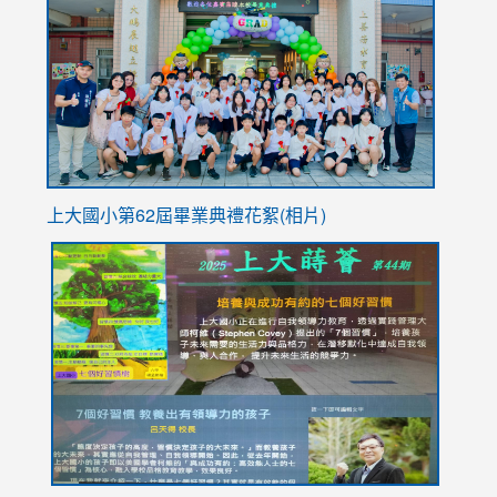
https://
YfDQpp
usp=sha
上大國小第62屆畢
業典禮花絮(相片)
link
link
link
link
link
to
to
to
to
to
https://drive.google.com/file/d/1I-
https://sites.google.com/stes.tyc.edu.tw/113school
https:
https:
https:
YfDQppRvyMk686kIw6SBbssEIZ6WnT/view?
usp=sh
8M
usp=sharing