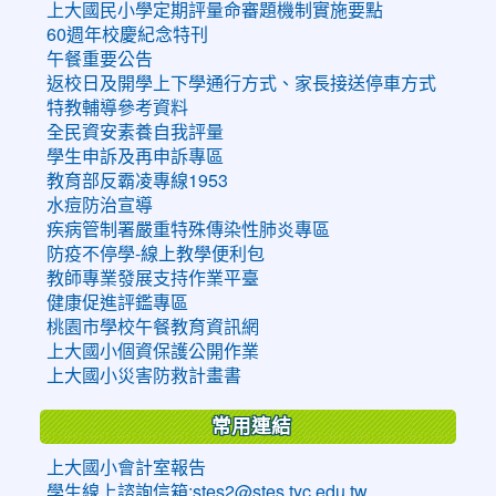
上大國民小學定期評量命審題機制實施要點
60週年校慶紀念特刊
午餐重要公告
返校日及開學上下學通行方式、家長接送停車方式
特教輔導參考資料
全民資安素養自我評量
學生申訴及再申訴專區
教育部反霸凌專線1953
水痘防治宣導
疾病管制署嚴重特殊傳染性肺炎專區
防疫不停學-線上教學便利包
教師專業發展支持作業平臺
健康促進評鑑專區
桃園市學校午餐教育資訊網
上大國小個資保護公開作業
上大國小災害防救計畫書
常用連結
上大國小會計室報告
學生線上諮詢信箱:stes2@stes.tyc.edu.tw