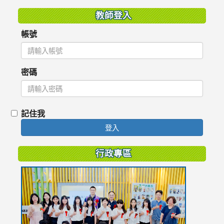
教師登入
帳號
密碼
記住我
登入
行政專區
link
to
https://