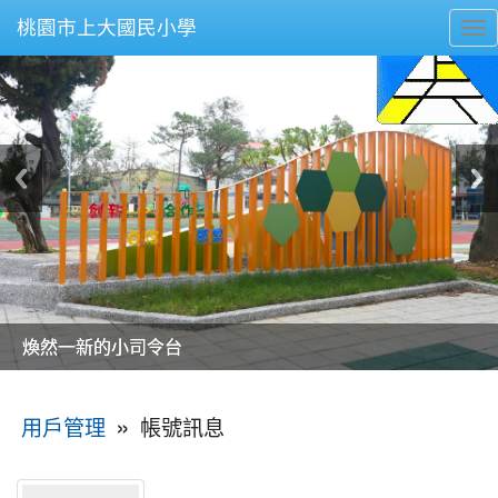
桃園市上大國民小學
To
nav
美麗的操場是我們活力的來源
美麗的操場是我們活力的來源
煥然一新的小司令台
煥然一新的小司令台
富含桃園埤塘田園風光意象的中廊
富含桃園埤塘田園風光意象的中廊
嶄新的中庭廣場
嶄新的中庭廣場
水生池生生不息
水生池生生不息
:::
»
帳號訊息
用戶管理