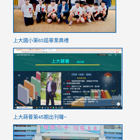
上大國小第63屆畢業典禮
link
link
to
to
https://sites.google.com/stes.tyc.edu.tw/113school
https
ink
上大蒔薈第45期出刊囉~
to
link
https://sites.google.com/stes.tyc.edu.tw/113school
to