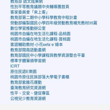
教育部 語文成果網
性別平等教育議題中央輔導團首頁
客家委員會「來上客」
教育部第二期中小學科學教育中程計畫
勞動部編製國民小學四年級勞動教育補充教材35篇
數位學習推動辦公室
桃園市自編在地生活化課程-品桃園
桃園市自編在地生活化課程-賞桃園
客語輔助教材-小花sefaˊeˋ繪本
教育部閩南語動畫網
教育部國民中小學課程與教學資源整合平臺
標準字體筆順學習網
ICRT
原住民語E樂園
桃園市原住民族部落大學電子書櫃
教育部紫錐花運動
臺灣教育研究資源網
性平、交安、健促專區
公視兒少教育資源網
:::