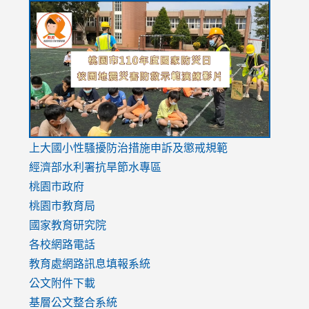
link
link
link
to
to
to
https://drive.google.com/file/d/1AXdrxzgdGrHK7k94y0
https:/
https:/
usp=sharing
v=hC_g
v=hC_g
link
上大國小性騷擾防治措施
申訴及懲戒規範
to
經濟部水利署抗旱節水專區
https://www.youtube.com/watch?
桃園市政府
v=mfpNykQ0g4M
桃園市教育局
國家教育研究院
各校網路電話
教育處網路訊息填報系統
公文附件下載
基層公文整合系統