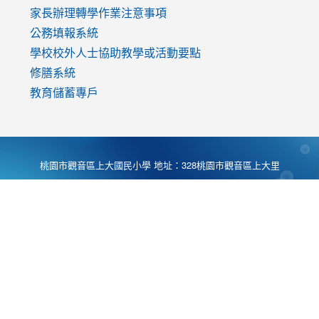
家長辦理轉學作業注意事項
公務填報系統
學校校外人士協助教學或活動要點
修膳系統
教育儲蓄專戶
桃園市觀音區上大國民小學 地址：328桃園市觀音區上大里
大湖路1段540號 電話:03-4901174 傳真:03-4900781 Desing
by
Zyinfo