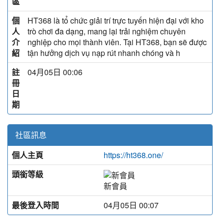
區
個
HT368 là tổ chức giải trí trực tuyến hiện đại với kho
人
trò chơi đa dạng, mang lại trải nghiệm chuyên
介
nghiệp cho mọi thành viên. Tại HT368, bạn sẽ được
紹
tận hưởng dịch vụ nạp rút nhanh chóng và h
註
04月05日 00:06
冊
日
期
社區訊息
個人主頁
https://ht368.one/
頭銜等級
新會員
最後登入時間
04月05日 00:07