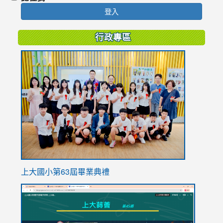
登入
行政專區
link
to
https://
上大國小第63屆畢業典禮
link
link
to
to
https://sites.google.com/stes.tyc.edu.tw/113school
https