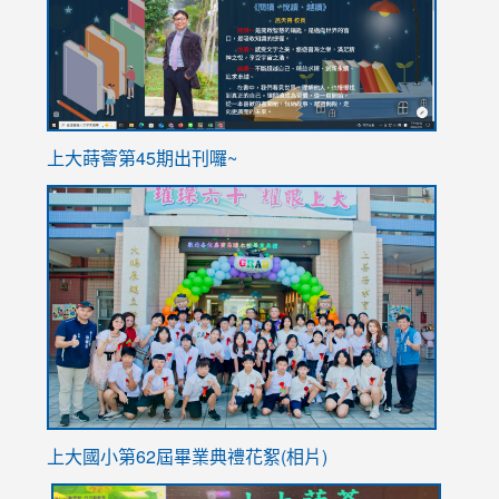
ink
上大蒔薈第45期出刊囉~
to
link
https://sites.google.com/stes.tyc.edu.tw/113school
to
https://
YfDQpp
usp=sha
上大國小第62屆畢
業典禮花絮(相片)
link
link
link
link
link