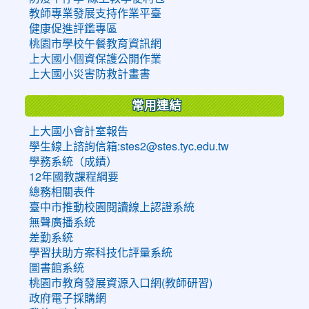
教師專業發展支持作業平臺
健康促進評鑑專區
桃園市學校午餐教育資訊網
上大國小個資保護公開作業
上大國小災害防救計畫書
常用連結
上大國小會計室報告
學生線上諮詢信箱:stes2@stes.tyc.edu.tw
學務系統（成績）
12年國教課程綱要
總務相關表件
臺中市推動校園閱讀線上認證系統
無聲廣播系統
差勤系統
學習扶助方案科技化評量系統
圖書館系統
桃園市教育發展資源入口網(教師研習)
政府電子採購網