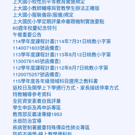
上大國小校性別平等教育實施規定
上大國小教師輔導與管教學生辦法正確版
上大國小服裝儀容(服儀)規定
上大國民小學定期評量命審題機制實施要點
60週年校慶紀念特刊
午餐重要公告
114學年度課程計畫(114年7月31日桃教小字第
1140071603號函備查)
113學年度課程計畫(113年8月12日桃教小字第
1130076145號函備查)
112學年度課程計畫(112年8月7日桃教小字第
1120075257號函備查)
115學年度各年級領域科目選用之教科書
返校日及開學上下學通行方式、家長接送停車方式
特教輔導參考資料
全民資安素養自我評量
學生申訴及再申訴專區
教育部反霸凌專線1953
水痘防治宣導
疾病管制署嚴重特殊傳染性肺炎專區
防疫不停學-線上教學便利包