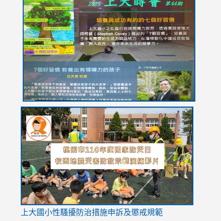
to
to
to
to
to
https://drive.google.com/file/d/1I-
https://sites.google.com/stes.tyc.edu.tw/113school
https:
https:
https:
YfDQppRvyMk686kIw6SBbssEIZ6WnT/view?
usp=sh
8M
usp=sharing
link
link
link
to
to
to
https://drive.google.com/file/d/1AXdrxzgdGrHK7k94y0
https:/
https:/
usp=sharing
v=hC_g
v=hC_g
link
上大國小性騷擾防治措施
申訴及懲戒規範