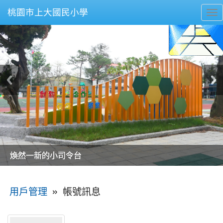
桃園市上大國民小學
To
nav
美麗的操場是我們活力的來源
美麗的操場是我們活力的來源
煥然一新的小司令台
煥然一新的小司令台
富含桃園埤塘田園風光意象的中廊
富含桃園埤塘田園風光意象的中廊
嶄新的中庭廣場
嶄新的中庭廣場
水生池生生不息
水生池生生不息
:::
»
帳號訊息
用戶管理