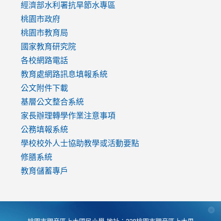
to
經濟部水利署抗旱節水專區
https://www.youtube.com/watch?
桃園市政府
v=mfpNykQ0g4M
桃園市教育局
國家教育研究院
各校網路電話
教育處網路訊息填報系統
公文附件下載
基層公文整合系統
家長辦理轉學作業注意事項
公務填報系統
學校校外人士協助教學或活動要點
修膳系統
教育儲蓄專戶
桃園市觀音區上大國民小學 地址：328桃園市觀音區上大里