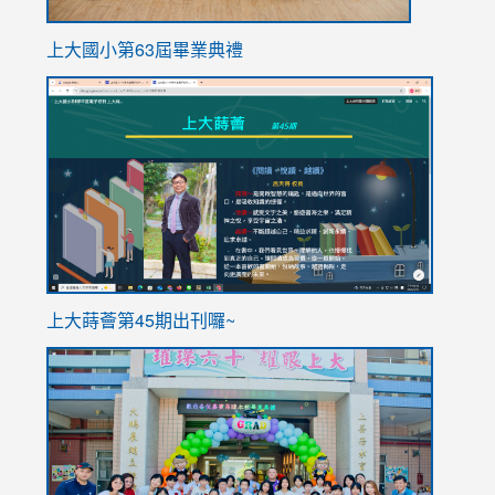
上大國小第63屆畢業典禮
link
link
to
to
https://sites.google.com/stes.tyc.edu.tw/113school
https
ink
上大蒔薈第45期出刊囉~
to
link
https://sites.google.com/stes.tyc.edu.tw/113school
to
https://
YfDQpp
usp=sha