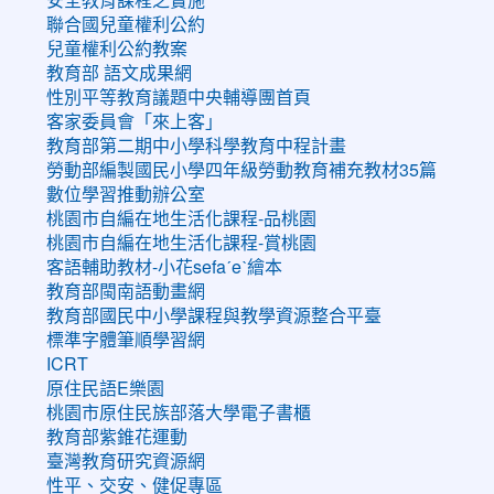
聯合國兒童權利公約
兒童權利公約教案
教育部 語文成果網
性別平等教育議題中央輔導團首頁
客家委員會「來上客」
教育部第二期中小學科學教育中程計畫
勞動部編製國民小學四年級勞動教育補充教材35篇
數位學習推動辦公室
桃園市自編在地生活化課程-品桃園
桃園市自編在地生活化課程-賞桃園
客語輔助教材-小花sefaˊeˋ繪本
教育部閩南語動畫網
教育部國民中小學課程與教學資源整合平臺
標準字體筆順學習網
ICRT
原住民語E樂園
桃園市原住民族部落大學電子書櫃
教育部紫錐花運動
臺灣教育研究資源網
性平、交安、健促專區