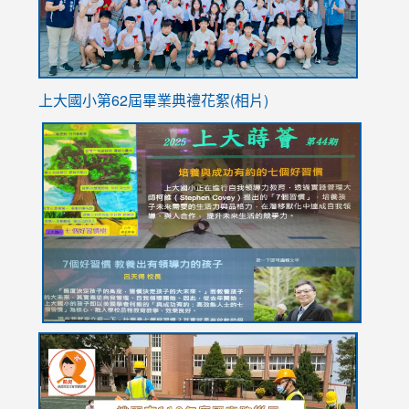
上大國小第62屆畢
業典禮花絮(相片)
link
link
link
link
link
to
to
to
to
to
https://drive.google.com/file/d/1I-
https://sites.google.com/stes.tyc.edu.tw/113school
https:
https:
https:
YfDQppRvyMk686kIw6SBbssEIZ6WnT/view?
usp=sh
8M
usp=sharing
link
link
link
to
to
to
https://drive.google.com/file/d/1AXdrxzgdGrHK7k94y0
https:/
https:/