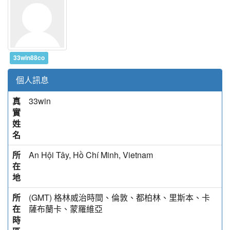
33win88co
個人訊息
真
33win
實
姓
名
所
An Hội Tây, Hồ Chí Minh, Vietnam
在
地
所
(GMT) 格林威治時間、倫敦、都柏林、里斯本、卡
在
薩布蘭卡、蒙羅維亞
時