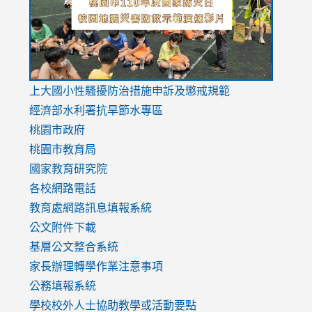
usp=sharing
v=hC_g
v=hC_g
link
上大國小性騷擾防治措施
申訴及懲戒規範
to
經濟部水利署抗旱節水專區
https://www.youtube.com/watch?
桃園市政府
v=mfpNykQ0g4M
桃園市教育局
國家教育研究院
各校網路電話
教育處網路訊息填報系統
公文附件下載
基層公文整合系統
家長辦理轉學作業注意事項
公務填報系統
學校校外人士協助教學或活動要點