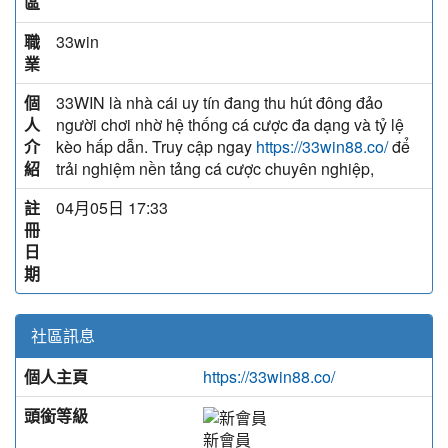
區
職
33win
業
個
33WIN là nhà cái uy tín đang thu hút đông đảo
人
người chơi nhờ hệ thống cá cược đa dạng và tỷ lệ
介
kèo hấp dẫn. Truy cập ngay
để
https://33win88.co/
紹
trải nghiệm nền tảng cá cược chuyên nghiệp,
註
04月05日 17:33
冊
日
期
社區訊息
個人主頁
https://33win88.co/
頭銜等級
新會員