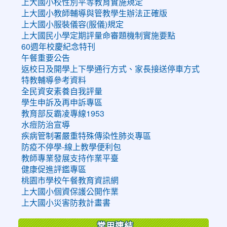
上大國小校性別平等教育實施規定
上大國小教師輔導與管教學生辦法正確版
上大國小服裝儀容(服儀)規定
上大國民小學定期評量命審題機制實施要點
60週年校慶紀念特刊
午餐重要公告
返校日及開學上下學通行方式、家長接送停車方式
特教輔導參考資料
全民資安素養自我評量
學生申訴及再申訴專區
教育部反霸凌專線1953
水痘防治宣導
疾病管制署嚴重特殊傳染性肺炎專區
防疫不停學-線上教學便利包
教師專業發展支持作業平臺
健康促進評鑑專區
桃園市學校午餐教育資訊網
上大國小個資保護公開作業
上大國小災害防救計畫書
常用連結