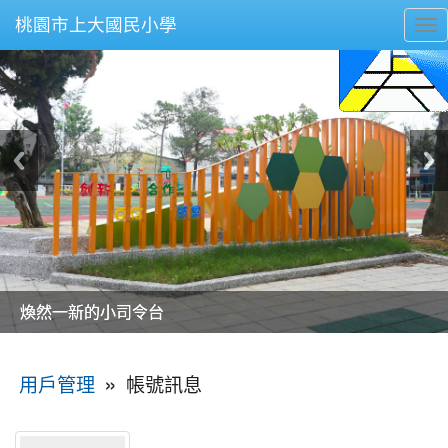
桃園市上大國民小學
To
nav
美麗的操場是我們活力的來源
美麗的操場是我們活力的來源
煥然一新的小司令台
煥然一新的小司令台
富含桃園埤塘田園風光意象的中廊
富含桃園埤塘田園風光意象的中廊
嶄新的中庭廣場
嶄新的中庭廣場
水生池生生不息
水生池生生不息
:::
»
帳號訊息
用戶管理