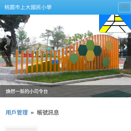
桃園市上大國民小學
To
nav
美麗的操場是我們活力的來源
美麗的操場是我們活力的來源
煥然一新的小司令台
煥然一新的小司令台
富含桃園埤塘田園風光意象的中廊
富含桃園埤塘田園風光意象的中廊
嶄新的中庭廣場
嶄新的中庭廣場
水生池生生不息
水生池生生不息
:::
»
帳號訊息
用戶管理