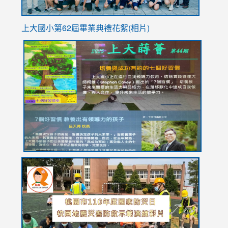
上大國小第62屆畢
業典禮花絮(相片)
link
link
link
link
link
to
to
to
to
to
https://drive.google.com/file/d/1I-
https://sites.google.com/stes.tyc.edu.tw/113school
https:
https:
https:
YfDQppRvyMk686kIw6SBbssEIZ6WnT/view?
usp=sh
8M
usp=sharing
link
link
link
to
to
to
https://drive.google.com/file/d/1AXdrxzgdGrHK7k94y0
https:/
https:/
usp=sharing
v=hC_g
v=hC_g