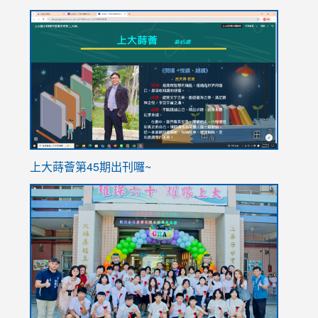
link
link
to
to
https://sites.google.com/stes.tyc.edu.tw/113school
https
ink
上大蒔薈第45期出刊囉~
to
link
https://sites.google.com/stes.tyc.edu.tw/113school
to
https://
YfDQpp
usp=sha