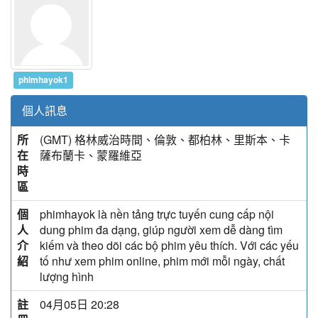
phimhayok1
個人訊息
所
(GMT) 格林威治時間、倫敦、都柏林、里斯本、卡
在
薩布蘭卡、蒙羅維亞
時
區
個
phimhayok là nền tảng trực tuyến cung cấp nội
人
dung phim đa dạng, giúp người xem dễ dàng tìm
介
kiếm và theo dõi các bộ phim yêu thích. Với các yếu
紹
tố như xem phim online, phim mới mỗi ngày, chất
lượng hình
註
04月05日 20:28