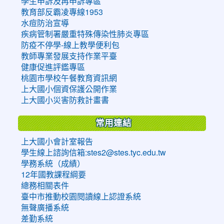
學生申訴及再申訴專區
教育部反霸凌專線1953
水痘防治宣導
疾病管制署嚴重特殊傳染性肺炎專區
防疫不停學-線上教學便利包
教師專業發展支持作業平臺
健康促進評鑑專區
桃園市學校午餐教育資訊網
上大國小個資保護公開作業
上大國小災害防救計畫書
常用連結
上大國小會計室報告
學生線上諮詢信箱:stes2@stes.tyc.edu.tw
學務系統（成績）
12年國教課程綱要
總務相關表件
臺中市推動校園閱讀線上認證系統
無聲廣播系統
差勤系統