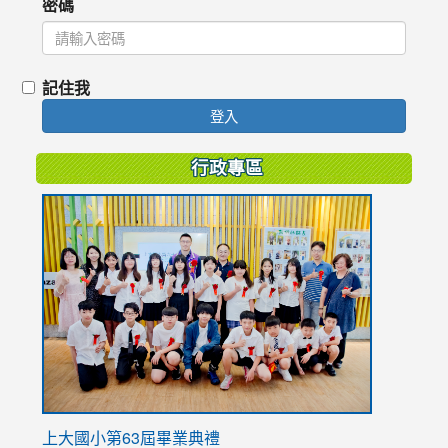
密碼
記住我
登入
行政專區
link
to
https://
上大國小第63屆畢業典禮