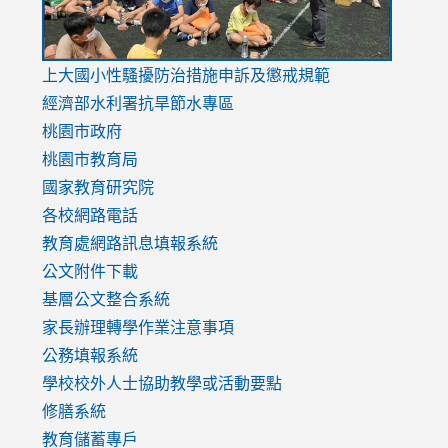
link
上大國小性騷擾防治措施
申訴及懲戒規範
to
經濟部水利署抗旱節水專區
https://www.youtube.com/watch?
桃園市政府
v=mfpNykQ0g4M
桃園市教育局
國家教育研究院
各校網路電話
教育處網路訊息填報系統
公文附件下載
基層公文整合系統
家長辦理轉學作業注意事項
公務填報系統
學校校外人士協助教學或活動要點
修膳系統
教育儲蓄專戶