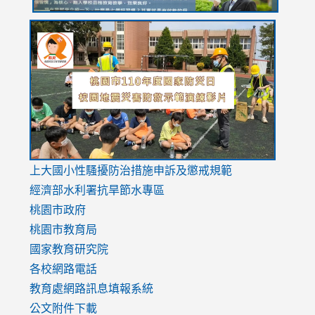
link
link
link
to
to
to
https://drive.google.com/file/d/1AXdrxzgdGrHK7k94y0
https:/
https:/
usp=sharing
v=hC_g
v=hC_g
link
上大國小性騷擾防治措施
申訴及懲戒規範
to
經濟部水利署抗旱節水專區
https://www.youtube.com/watch?
桃園市政府
v=mfpNykQ0g4M
桃園市教育局
國家教育研究院
各校網路電話
教育處網路訊息填報系統
公文附件下載