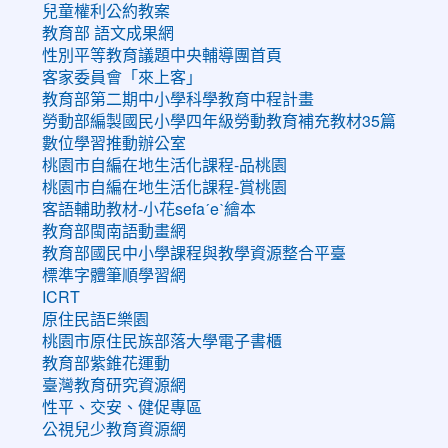
兒童權利公約教案
教育部 語文成果網
性別平等教育議題中央輔導團首頁
客家委員會「來上客」
教育部第二期中小學科學教育中程計畫
勞動部編製國民小學四年級勞動教育補充教材35篇
數位學習推動辦公室
桃園市自編在地生活化課程-品桃園
桃園市自編在地生活化課程-賞桃園
客語輔助教材-小花sefaˊeˋ繪本
教育部閩南語動畫網
教育部國民中小學課程與教學資源整合平臺
標準字體筆順學習網
ICRT
原住民語E樂園
桃園市原住民族部落大學電子書櫃
教育部紫錐花運動
臺灣教育研究資源網
性平、交安、健促專區
公視兒少教育資源網