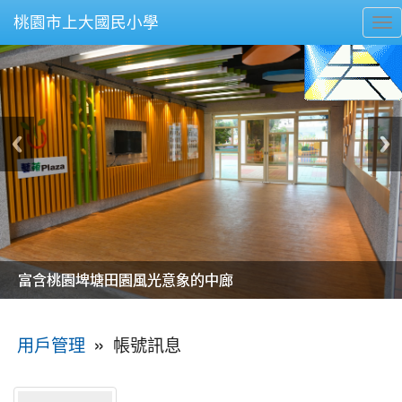
桃園市上大國民小學
To
nav
美麗的操場是我們活力的來源
美麗的操場是我們活力的來源
煥然一新的小司令台
煥然一新的小司令台
富含桃園埤塘田園風光意象的中廊
富含桃園埤塘田園風光意象的中廊
嶄新的中庭廣場
嶄新的中庭廣場
水生池生生不息
水生池生生不息
:::
»
帳號訊息
用戶管理