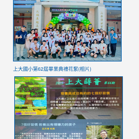
to
https://
YfDQpp
usp=sha
上大國小第62屆畢
業典禮花絮(相片)
link
link
link
link
link
to
to
to
to
to
https://drive.google.com/file/d/1I-
https://sites.google.com/stes.tyc.edu.tw/113school
https:
https:
https:
YfDQppRvyMk686kIw6SBbssEIZ6WnT/view?
usp=sh
8M
usp=sharing