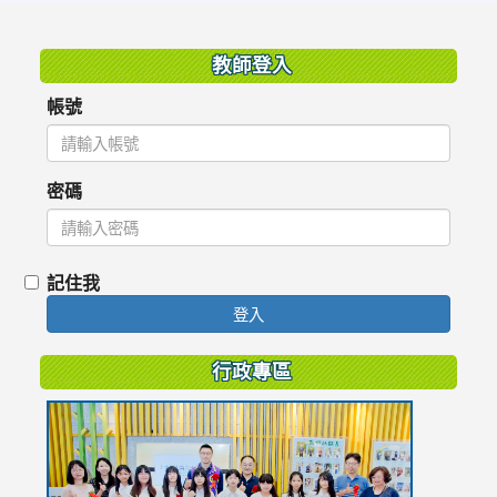
:::
教師登入
帳號
密碼
記住我
登入
行政專區
link
to
https://