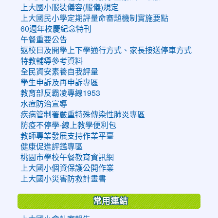
上大國小服裝儀容(服儀)規定
上大國民小學定期評量命審題機制實施要點
60週年校慶紀念特刊
午餐重要公告
返校日及開學上下學通行方式、家長接送停車方式
特教輔導參考資料
全民資安素養自我評量
學生申訴及再申訴專區
教育部反霸凌專線1953
水痘防治宣導
疾病管制署嚴重特殊傳染性肺炎專區
防疫不停學-線上教學便利包
教師專業發展支持作業平臺
健康促進評鑑專區
桃園市學校午餐教育資訊網
上大國小個資保護公開作業
上大國小災害防救計畫書
常用連結