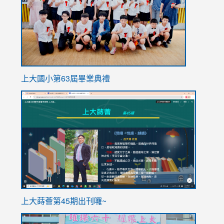
上大國小第63屆畢業典禮
link
link
to
to
https://sites.google.com/stes.tyc.edu.tw/113school
https
ink
上大蒔薈第45期出刊囉~
to
link
https://sites.google.com/stes.tyc.edu.tw/113school