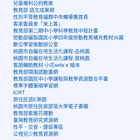
兒童權利公約教案
教育部 語文成果網
性別平等教育議題中央輔導團首頁
客家委員會「來上客」
教育部第二期中小學科學教育中程計畫
勞動部編製國民小學四年級勞動教育補充教材35篇
數位學習推動辦公室
桃園市自編在地生活化課程-品桃園
桃園市自編在地生活化課程-賞桃園
客語輔助教材-小花sefaˊeˋ繪本
教育部閩南語動畫網
教育部國民中小學課程與教學資源整合平臺
標準字體筆順學習網
ICRT
原住民語E樂園
桃園市原住民族部落大學電子書櫃
教育部紫錐花運動
臺灣教育研究資源網
性平、交安、健促專區
公視兒少教育資源網