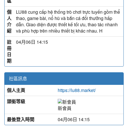
區
個
LU88 cung cấp hệ thống trò chơi trực tuyến gồm thể
人
thao, game bài, nổ hũ và bắn cá đổi thưởng hấp
介
dẫn. Giao diện được thiết kế tối ưu, thao tác nhanh
紹
và phù hợp trên nhiều thiết bị khác nhau. H
註
04月06日 14:15
冊
日
期
社區訊息
個人主頁
https://lu88.market/
頭銜等級
新會員
最後登入時間
04月06日 14:15