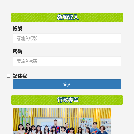
:::
教師登入
帳號
密碼
記住我
登入
行政專區
link
to
https://