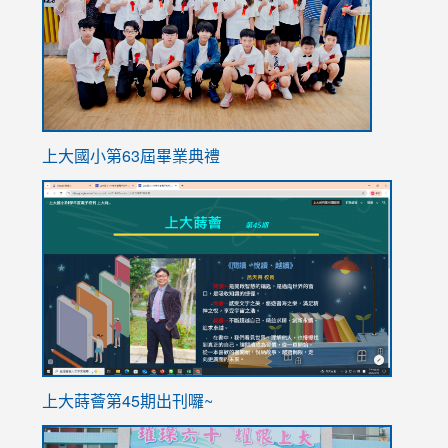
上大國小第63屆畢業典禮
link
link
to
to
https://sites.google.com/stes.tyc.edu.tw/113school
https
ink
上大蒔薈第45期出刊囉~
to
link
https://sites.google.com/stes.tyc.edu.tw/113school