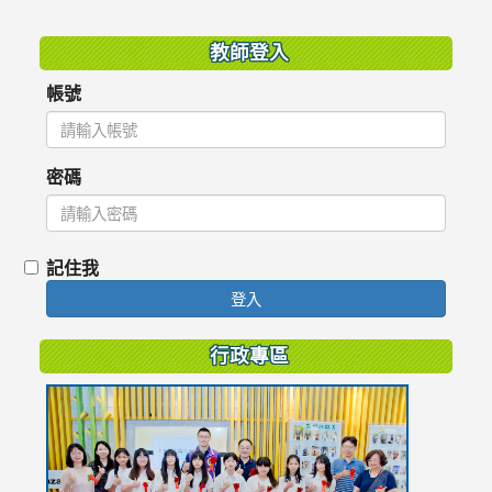
:::
教師登入
帳號
密碼
記住我
登入
行政專區
link
to
https://