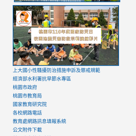
link
link
link
to
to
to
https://drive.google.com/file/d/1AXdrxzgdGrHK7k94y0
https:/
https:/
usp=sharing
v=hC_g
v=hC_g
link
上大國小性騷擾防治措施
申訴及懲戒規範
to
經濟部水利署抗旱節水專區
https://www.youtube.com/watch?
桃園市政府
v=mfpNykQ0g4M
桃園市教育局
國家教育研究院
各校網路電話
教育處網路訊息填報系統
公文附件下載