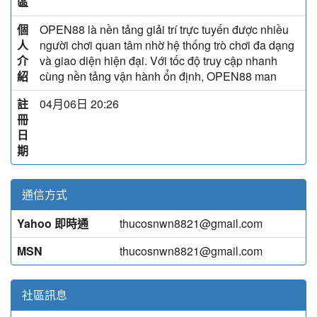
區
個
OPEN88 là nền tảng giải trí trực tuyến được nhiều
人
người chơi quan tâm nhờ hệ thống trò chơi đa dạng
介
và giao diện hiện đại. Với tốc độ truy cập nhanh
紹
cùng nền tảng vận hành ổn định, OPEN88 man
註
04月06日 20:26
冊
日
期
通信方式
Yahoo 即時通
thucosnwn8821@gmail.com
MSN
thucosnwn8821@gmail.com
社區訊息