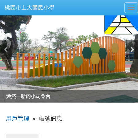
桃園市上大國民小學
To
nav
美麗的操場是我們活力的來源
美麗的操場是我們活力的來源
煥然一新的小司令台
煥然一新的小司令台
富含桃園埤塘田園風光意象的中廊
富含桃園埤塘田園風光意象的中廊
嶄新的中庭廣場
嶄新的中庭廣場
水生池生生不息
水生池生生不息
:::
»
帳號訊息
用戶管理