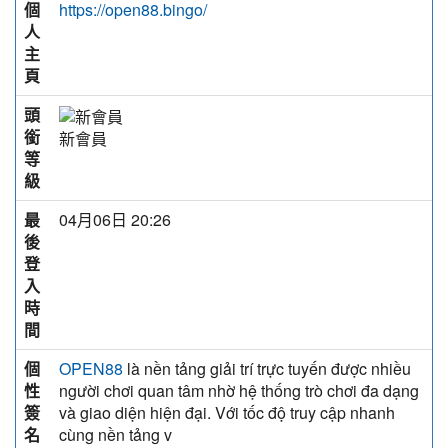
個
https://open88.bingo/
人
主
頁
頭
銜
新會員
等
級
最
04月06日 20:26
後
登
入
時
間
個
là nền tảng giải trí trực tuyến được nhiều
OPEN88
性
người chơi quan tâm nhờ hệ thống trò chơi đa dạng
簽
và giao diện hiện đại. Với tốc độ truy cập nhanh
名
cùng nền tảng v