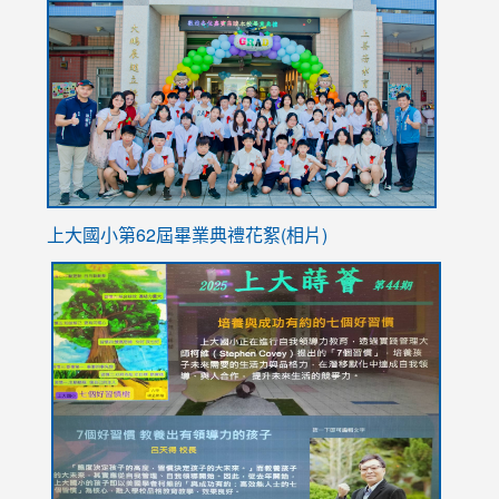
to
https://
YfDQpp
usp=sha
上大國小第62屆畢
業典禮花絮(相片)
link
link
link
link
link
to
to
to
to
to
https://drive.google.com/file/d/1I-
https://sites.google.com/stes.tyc.edu.tw/113school
https:
https:
https:
YfDQppRvyMk686kIw6SBbssEIZ6WnT/view?
usp=sh
8M
usp=sharing