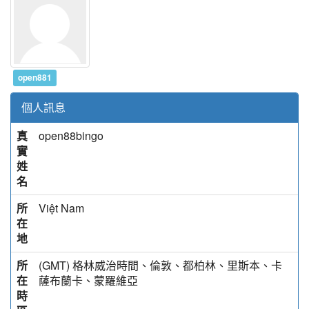
open881
個人訊息
真
open88bingo
實
姓
名
所
Việt Nam
在
地
所
(GMT) 格林威治時間、倫敦、都柏林、里斯本、卡
在
薩布蘭卡、蒙羅維亞
時