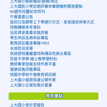
上大國小服裝儀容(服儀)規定
上大國民小學定期評量命審題機制實施要點
60週年校慶紀念特刊
午餐重要公告
返校日及開學上下學通行方式、家長接送停車方式
特教輔導參考資料
全民資安素養自我評量
學生申訴及再申訴專區
教育部反霸凌專線1953
水痘防治宣導
疾病管制署嚴重特殊傳染性肺炎專區
防疫不停學-線上教學便利包
教師專業發展支持作業平臺
健康促進評鑑專區
桃園市學校午餐教育資訊網
上大國小個資保護公開作業
上大國小災害防救計畫書
常用連結
上大國小會計室報告