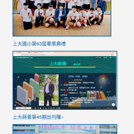
上大國小第63屆畢業典禮
link
link
to
to
https://sites.google.com/stes.tyc.edu.tw/113school
https
ink
上大蒔薈第45期出刊囉~
to
link
https://sites.google.com/stes.tyc.edu.tw/113school