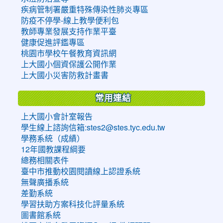
疾病管制署嚴重特殊傳染性肺炎專區
防疫不停學-線上教學便利包
教師專業發展支持作業平臺
健康促進評鑑專區
桃園市學校午餐教育資訊網
上大國小個資保護公開作業
上大國小災害防救計畫書
常用連結
上大國小會計室報告
學生線上諮詢信箱:stes2@stes.tyc.edu.tw
學務系統（成績）
12年國教課程綱要
總務相關表件
臺中市推動校園閱讀線上認證系統
無聲廣播系統
差勤系統
學習扶助方案科技化評量系統
圖書館系統