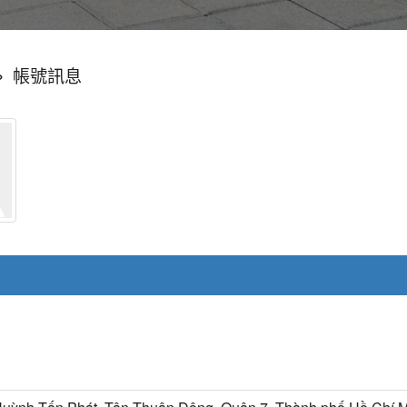
»
帳號訊息