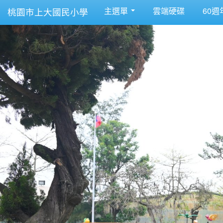
主選單
雲端硬碟
60週
桃園市上大國民小學