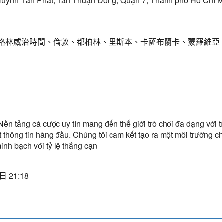
uỳnh Tấn Phát, Tân Thuận Đông, Quận 7, Thành phố Hồ Chí Mi
T) 格林威治時間、倫敦、都柏林、里斯本、卡薩布蘭卡、蒙羅維亞
Nền tảng cá cược uy tín mang đến thế giới trò chơi đa dạng với 
 thông tin hàng đầu. Chúng tôi cam kết tạo ra một môi trường c
inh bạch với tỷ lệ thắng cạn
日 21:18