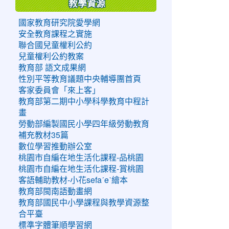
教學資源
國家教育研究院愛學網
安全教育課程之實施
聯合國兒童權利公約
兒童權利公約教案
教育部 語文成果網
性別平等教育議題中央輔導團首頁
客家委員會「來上客」
教育部第二期中小學科學教育中程計
畫
勞動部編製國民小學四年級勞動教育
補充教材35篇
數位學習推動辦公室
桃園市自編在地生活化課程-品桃園
桃園市自編在地生活化課程-賞桃園
客語輔助教材-小花sefaˊeˋ繪本
教育部閩南語動畫網
教育部國民中小學課程與教學資源整
合平臺
標準字體筆順學習網