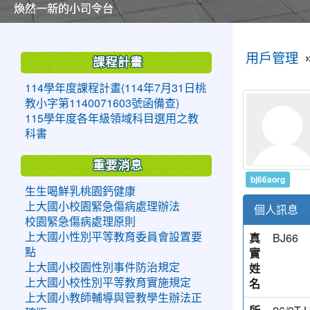
美麗的操場是我們活力的來源
美麗的操場是我們活力的來源
煥然一新的小司令台
煥然一新的小司令台
富含桃園埤塘田園風光意象的中廊
富含桃園埤塘田園風光意象的中廊
嶄新的中庭廣場
嶄新的中庭廣場
水生池生生不息
水生池生生不息
:::
:::
用戶管理
課程計畫
114學年度課程計畫(114年7月31日桃
教小字第1140071603號函備查)
115學年度各年級領域科目選用之教
科書
重要消息
bj66aorg
生生喝鮮乳桃園鈣健康
上大國小校園緊急傷病處理辦法
個人訊息
校園緊急傷病處理原則
真
BJ66
上大國小性別平等教育委員會設置要
實
點
姓
上大國小校園性別事件防治規定
名
上大國小校性別平等教育實施規定
上大國小教師輔導與管教學生辦法正