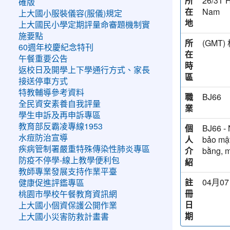
所
26/3T H
確版
在
Nam
上大國小服裝儀容(服儀)規定
地
上大國民小學定期評量命審題機制實
施要點
所
(GM
60週年校慶紀念特刊
在
午餐重要公告
時
返校日及開學上下學通行方式、家長
區
接送停車方式
特教輔導參考資料
職
BJ66
全民資安素養自我評量
業
學生申訴及再申訴專區
教育部反霸凌專線1953
個
BJ66 - 
水痘防治宣導
人
bảo mật
疾病管制署嚴重特殊傳染性肺炎專區
介
bằng, m
防疫不停學-線上教學便利包
紹
教師專業發展支持作業平臺
註
04月07
健康促進評鑑專區
冊
桃園市學校午餐教育資訊網
日
上大國小個資保護公開作業
期
上大國小災害防救計畫書