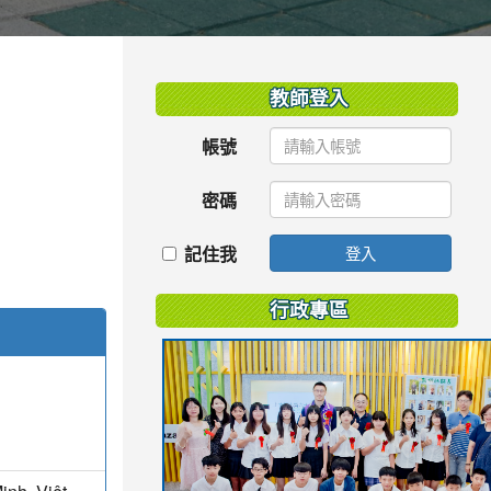
:::
教師登入
帳號
密碼
記住我
登入
行政專區