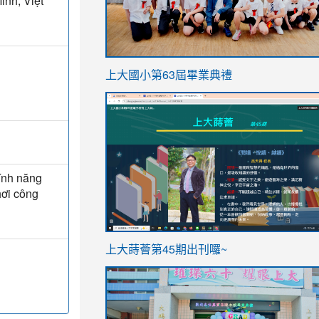
nh, Việt
link
上大國小第63屆畢業典禮
to
link
https://sites.google.com/stes.t
to
https://sites.google.com/stes.tyc.ed
tính năng
hơi công
ink
link
上大蒔薈第45期出刊囉~
to
to
https://sites.google.com/stes.tyc.ed
https://sites.google.com/stes.t