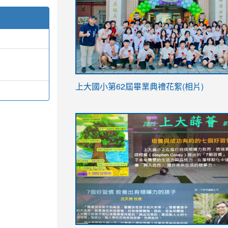
link
上大國小第62屆畢
業典禮花絮(相片)
to
link
link
https://drive.google.com/file/d/1I-
to
to
YfDQppRvyMk686kIw6SBbssEIZ6WnT/vi
https://drive.google.com/file/d/1I-
https://sites.google.com/stes.tyc.ed
usp=sharing
YfDQppRvyMk686kIw6SBbssEIZ6WnT/vi
usp=sharing