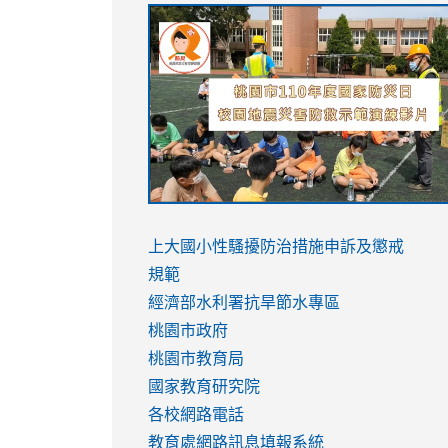
link
link
link
link
to
to
to
to
https://sites.google.com/stes.tyc.ed
https://drive.google.com/file/d/1AXdr
https://youtu.be/jJOMVWY3-
https://drive.google.com/file/d/1AXdr
usp=sharing
8M
usp=sharing
link
link
to
to
link
上大國小性騷擾防治措施
申訴及懲戒
https://www.youtube.com/watch?
https://www.youtube.com/watch?
to
規範
v=hC_gdZndU9s
v=hC_gdZndU9s
https://www.youtube.com/watch?
經濟部水利署抗旱節水專區
v=mfpNykQ0g4M
桃園市政府
桃園市教育局
國家教育研究院
各校網路電話
教育處網路訊息填報系統