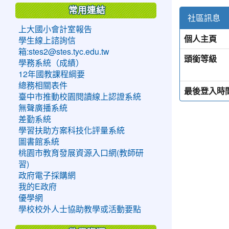
常用連結
社區訊息
上大國小會計室報告
個人主頁
學生線上諮詢信
箱:stes2@stes.tyc.edu.tw
頭銜等級
學務系統（成績）
12年國教課程綱要
總務相關表件
最後登入時
臺中市推動校園閱讀線上認證系統
無聲廣播系統
差勤系統
學習扶助方案科技化評量系統
圖書館系統
桃園市教育發展資源入口網(教師研
習)
政府電子採購網
我的E政府
優學網
學校校外人士協助教學或活動要點