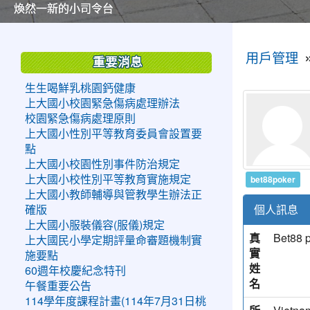
美麗的操場是我們活力的來源
美麗的操場是我們活力的來源
煥然一新的小司令台
煥然一新的小司令台
富含桃園埤塘田園風光意象的中廊
富含桃園埤塘田園風光意象的中廊
嶄新的中庭廣場
嶄新的中庭廣場
水生池生生不息
水生池生生不息
:::
:::
用戶管理
重要消息
生生喝鮮乳桃園鈣健康
上大國小校園緊急傷病處理辦法
校園緊急傷病處理原則
上大國小性別平等教育委員會設置要
點
上大國小校園性別事件防治規定
bet88poker
上大國小校性別平等教育實施規定
上大國小教師輔導與管教學生辦法正
個人訊息
確版
上大國小服裝儀容(服儀)規定
真
Bet88 
上大國民小學定期評量命審題機制實
實
施要點
姓
60週年校慶紀念特刊
名
午餐重要公告
114學年度課程計畫(114年7月31日桃