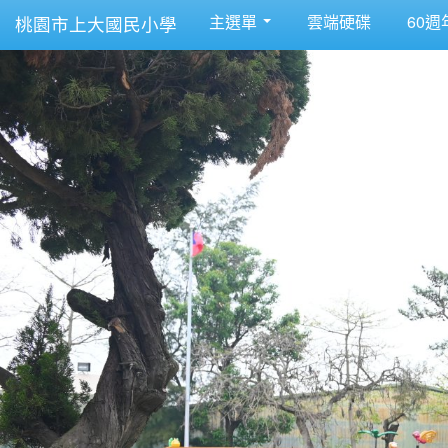
主選單
雲端硬碟
60週
桃園市上大國民小學