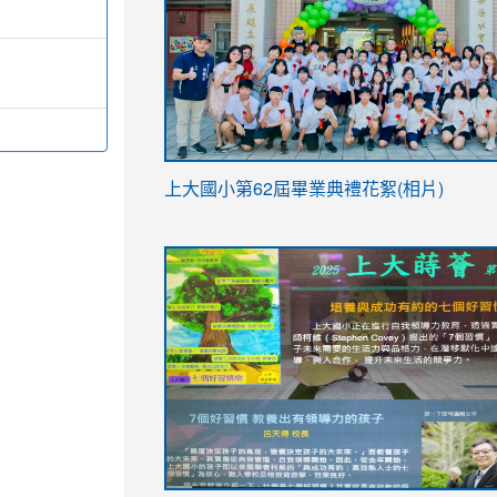
link
上大國小第62屆畢
業典禮花絮(相片)
to
link
link
https://drive.google.com/file/d/1I-
to
to
YfDQppRvyMk686kIw6SBbssEIZ6WnT/vi
https://drive.google.com/file/d/1I-
https://sites.google.com/stes.tyc.ed
usp=sharing
YfDQppRvyMk686kIw6SBbssEIZ6WnT/vi
usp=sharing