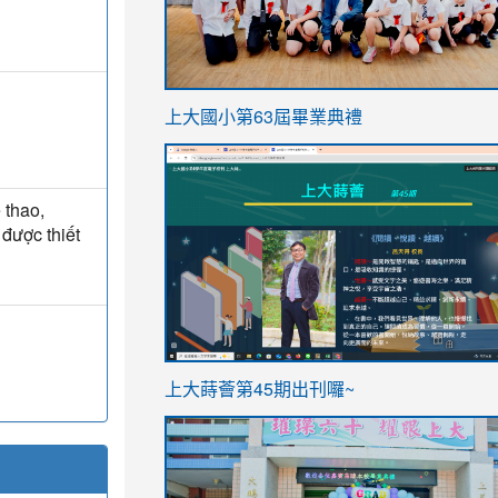
link
上大國小第63屆畢業典禮
to
link
https://sites.google.com/stes.t
to
 thao,
https://sites.google.com/stes.tyc.ed
 được thiết
ink
link
上大蒔薈第45期出刊囉~
to
to
https://sites.google.com/stes.tyc.ed
https://sites.google.com/stes.t