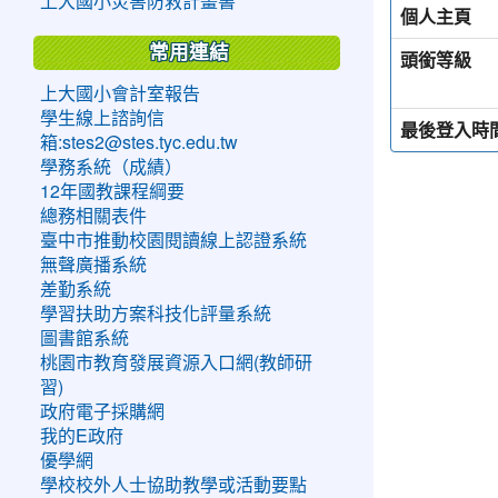
上大國小災害防救計畫書
個人主頁
常用連結
頭銜等級
上大國小會計室報告
學生線上諮詢信
最後登入時
箱:stes2@stes.tyc.edu.tw
學務系統（成績）
12年國教課程綱要
總務相關表件
臺中市推動校園閱讀線上認證系統
無聲廣播系統
差勤系統
學習扶助方案科技化評量系統
圖書館系統
桃園市教育發展資源入口網(教師研
習)
政府電子採購網
我的E政府
優學網
學校校外人士協助教學或活動要點