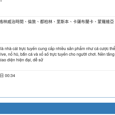
m
T) 格林威治時間、倫敦、都柏林、里斯本、卡薩布蘭卡、蒙羅維亞
à nhà cái trực tuyến cung cấp nhiều sản phẩm như cá cược thể
live, nổ hũ, bắn cá và xổ số trực tuyến cho người chơi. Nền tảng
giao diện hiện đại, dễ sử
日 00:34