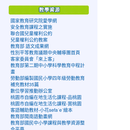
教學資源
國家教育研究院愛學網
安全教育課程之實施
聯合國兒童權利公約
兒童權利公約教案
教育部 語文成果網
性別平等教育議題中央輔導團首頁
客家委員會「來上客」
教育部第二期中小學科學教育中程計
畫
勞動部編製國民小學四年級勞動教育
補充教材35篇
數位學習推動辦公室
桃園市自編在地生活化課程-品桃園
桃園市自編在地生活化課程-賞桃園
客語輔助教材-小花sefaˊeˋ繪本
教育部閩南語動畫網
教育部國民中小學課程與教學資源整
合平臺