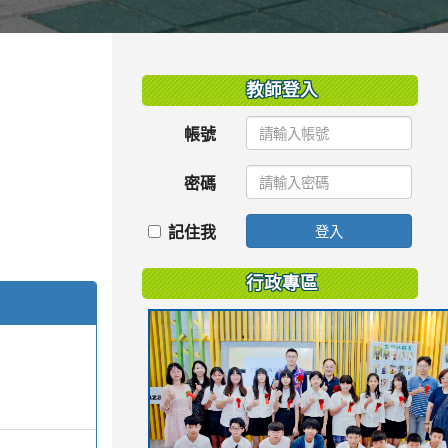
:::
教師登入
帳號
密碼
記住我
登入
行政專區