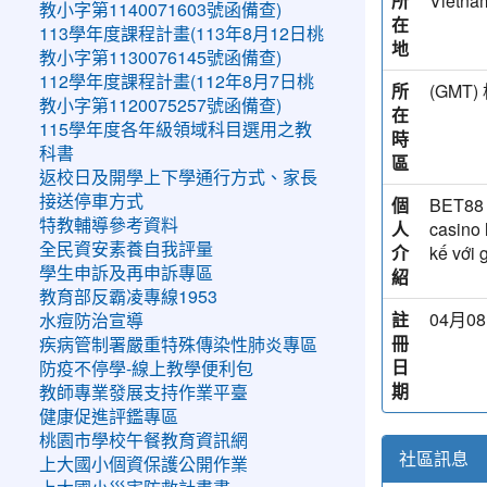
所
Vietna
教小字第1140071603號函備查)
在
113學年度課程計畫(113年8月12日桃
地
教小字第1130076145號函備查)
112學年度課程計畫(112年8月7日桃
所
(GM
教小字第1120075257號函備查)
在
115學年度各年級領域科目選用之教
時
科書
區
返校日及開學上下學通行方式、家長
接送停車方式
個
BET88 l
特教輔導參考資料
人
casino 
全民資安素養自我評量
介
kế với 
學生申訴及再申訴專區
紹
教育部反霸凌專線1953
註
04月08
水痘防治宣導
冊
疾病管制署嚴重特殊傳染性肺炎專區
日
防疫不停學-線上教學便利包
期
教師專業發展支持作業平臺
健康促進評鑑專區
桃園市學校午餐教育資訊網
社區訊息
上大國小個資保護公開作業