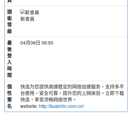
頁
頭
銜
新會員
等
級
最
04月08日 06:50
後
登
入
時
間
個
快连为您提供高速稳定的网络加速服务，支持多平
性
台使用，安全可靠，提升您的上网体验。立即下载
簽
快连，享受流畅网络世界。
名
website:
http://kuainlin.com.cn/