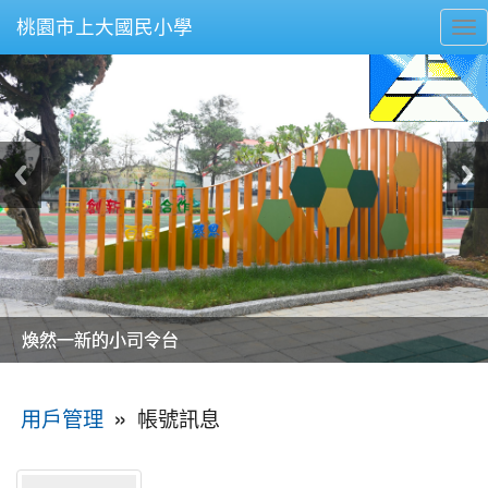
桃園市上大國民小學
To
nav
美麗的操場是我們活力的來源
美麗的操場是我們活力的來源
煥然一新的小司令台
煥然一新的小司令台
富含桃園埤塘田園風光意象的中廊
富含桃園埤塘田園風光意象的中廊
嶄新的中庭廣場
嶄新的中庭廣場
水生池生生不息
水生池生生不息
:::
»
帳號訊息
用戶管理