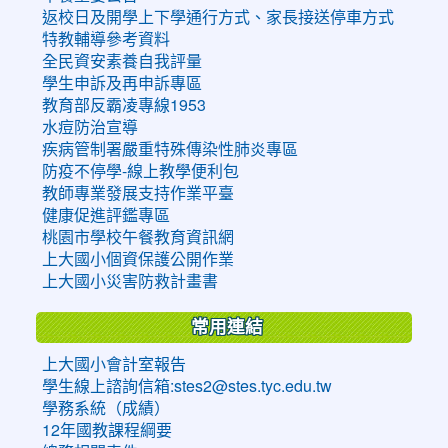
返校日及開學上下學通行方式、家長接送停車方式
特教輔導參考資料
全民資安素養自我評量
學生申訴及再申訴專區
教育部反霸凌專線1953
水痘防治宣導
疾病管制署嚴重特殊傳染性肺炎專區
防疫不停學-線上教學便利包
教師專業發展支持作業平臺
健康促進評鑑專區
桃園市學校午餐教育資訊網
上大國小個資保護公開作業
上大國小災害防救計畫書
常用連結
上大國小會計室報告
學生線上諮詢信箱:stes2@stes.tyc.edu.tw
學務系統（成績）
12年國教課程綱要