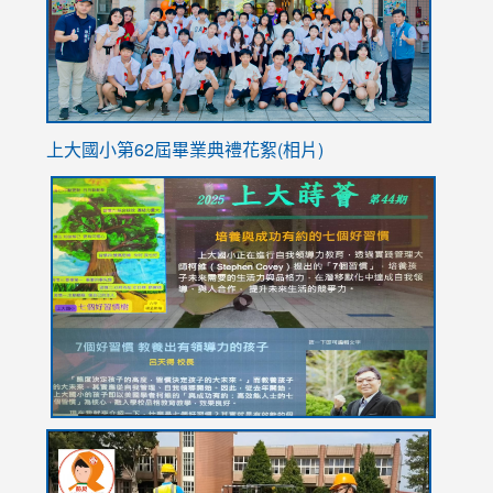
usp=sha
上大國小第62屆畢
業典禮花絮(相片)
link
link
link
link
link
to
to
to
to
to
https://drive.google.com/file/d/1I-
https://sites.google.com/stes.tyc.edu.tw/113school
https:
https:
https:
YfDQppRvyMk686kIw6SBbssEIZ6WnT/view?
usp=sh
8M
usp=sharing
link
link
link
to
to
to