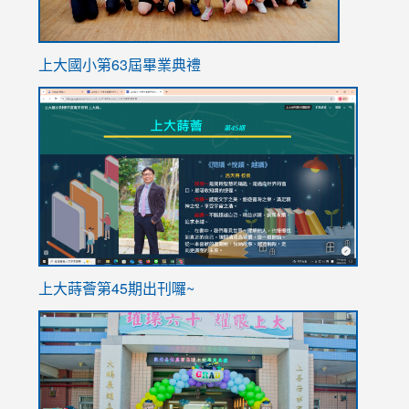
上大國小第63屆畢業典禮
link
link
to
to
https://sites.google.com/stes.tyc.edu.tw/113school
https
ink
上大蒔薈第45期出刊囉~
to
link
https://sites.google.com/stes.tyc.edu.tw/113school
to
https://
YfDQpp