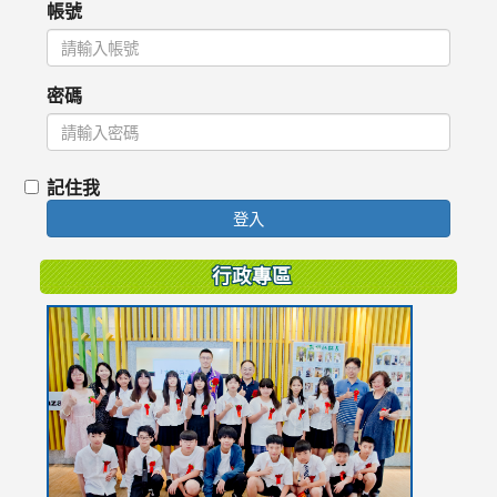
帳號
密碼
記住我
登入
行政專區
link
to
https://