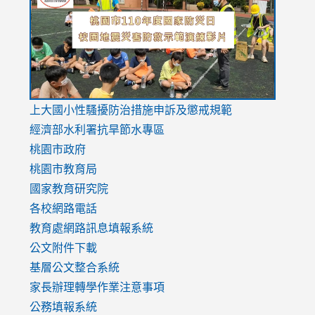
https://drive.google.com/file/d/1AXdrxzgdGrHK7k94y0
https:/
https:/
usp=sharing
v=hC_g
v=hC_g
link
上大國小性騷擾防治措施
申訴及懲戒規範
to
經濟部水利署抗旱節水專區
https://www.youtube.com/watch?
桃園市政府
v=mfpNykQ0g4M
桃園市教育局
國家教育研究院
各校網路電話
教育處網路訊息填報系統
公文附件下載
基層公文整合系統
家長辦理轉學作業注意事項
公務填報系統