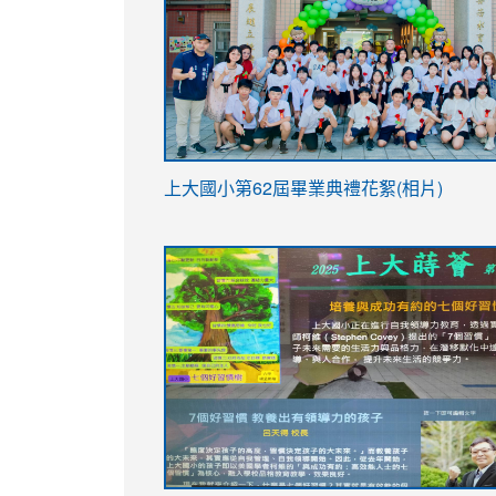
link
上大國小第62屆畢
業典禮花絮(相片)
to
link
link
https://drive.google.com/file/d/1I-
to
to
YfDQppRvyMk686kIw6SBbssEIZ6WnT/vi
https://drive.google.com/file/d/1I-
https://sites.google.com/stes.tyc.ed
usp=sharing
YfDQppRvyMk686kIw6SBbssEIZ6WnT/vi
usp=sharing