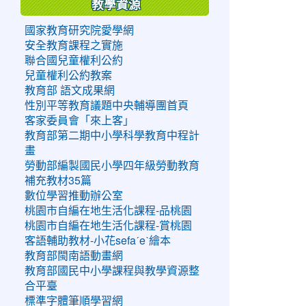
教學資源
國家教育研究院愛學網
安全教育課程之實施
聯合國兒童權利公約
兒童權利公約教案
教育部 語文成果網
性別平等教育議題中央輔導團首頁
客家委員會「來上客」
教育部第二期中小學科學教育中程計
畫
勞動部編製國民小學四年級勞動教育
補充教材35篇
數位學習推動辦公室
桃園市自編在地生活化課程-品桃園
桃園市自編在地生活化課程-賞桃園
客語輔助教材-小花sefaˊeˋ繪本
教育部閩南語動畫網
教育部國民中小學課程與教學資源整
合平臺
標準字體筆順學習網