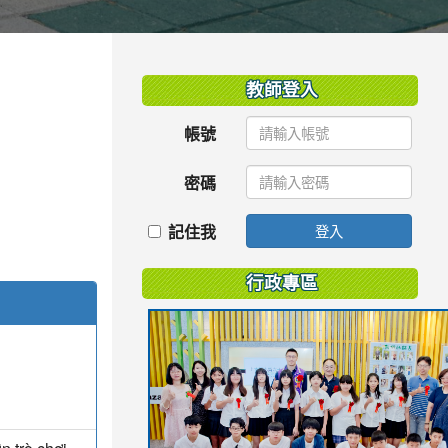
:::
教師登入
帳號
密碼
記住我
登入
行政專區