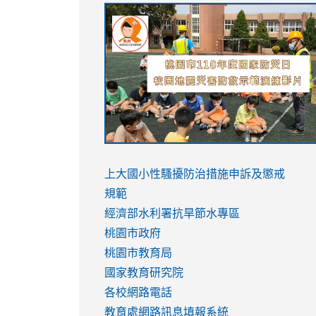
link
link
link
link
to
to
to
to
https://sites.google.com/stes.tyc.ed
https://drive.google.com/file/d/1AXdr
https://youtu.be/jJOMVWY3-
https://drive.google.com/file/d/1AXdr
usp=sharing
8M
usp=sharing
link
link
to
to
link
上大國小性騷擾防治措施
申訴及懲戒
https://www.youtube.com/watch?
https://www.youtube.com/watch?
to
規範
v=hC_gdZndU9s
v=hC_gdZndU9s
https://www.youtube.com/watch?
經濟部水利署抗旱節水專區
v=mfpNykQ0g4M
桃園市政府
桃園市教育局
國家教育研究院
各校網路電話
教育處網路訊息填報系統