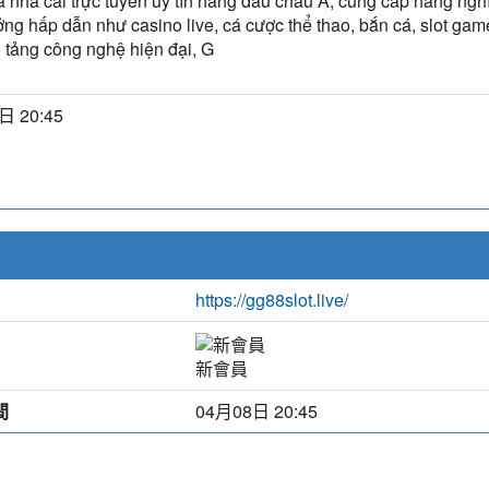
 nhà cái trực tuyến uy tín hàng đầu châu Á, cung cấp hàng nghì
ởng hấp dẫn như casino live, cá cược thể thao, bắn cá, slot game
 tảng công nghệ hiện đại, G
日 20:45
https://gg88slot.live/
新會員
間
04月08日 20:45