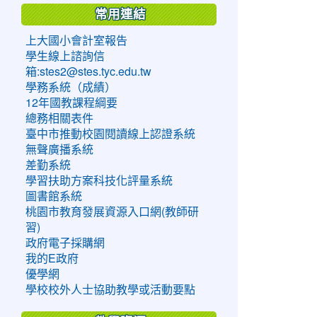
常用連結
上大國小會計室報告
學生線上諮詢信
箱:stes2@stes.tyc.edu.tw
學務系統（成績）
12年國教課程綱要
總務相關表件
臺中市推動校園閱讀線上認證系統
無聲廣播系統
差勤系統
學習扶助方案科技化評量系統
圖書館系統
桃園市教育發展資源入口網(教師研
習)
政府電子採購網
我的E政府
優學網
學校校外人士協助教學或活動要點