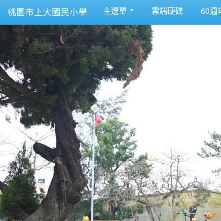
主選單
雲端硬碟
60週
桃園市上大國民小學