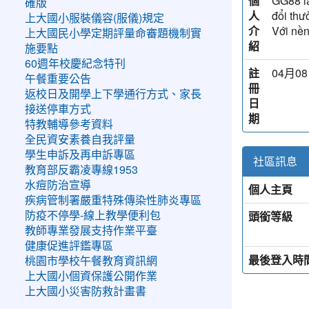
個
GG88 là
確版
人
đổi thư
上大國小服裝儀容(服儀)規定
介
Với nền
上大國民小學定期評量命審題機制實
紹
施要點
60週年校慶紀念特刊
註
04月08
午餐重要公告
冊
返校日及開學上下學通行方式、家長
日
接送停車方式
期
特教輔導參考資料
全民資安素養自我評量
學生申訴及再申訴專區
社區訊息
教育部反霸凌專線1953
水痘防治宣導
個人主頁
疾病管制署嚴重特殊傳染性肺炎專區
頭銜等級
防疫不停學-線上教學便利包
教師專業發展支持作業平臺
健康促進評鑑專區
最後登入時
桃園市學校午餐教育資訊網
上大國小個資保護公開作業
上大國小災害防救計畫書