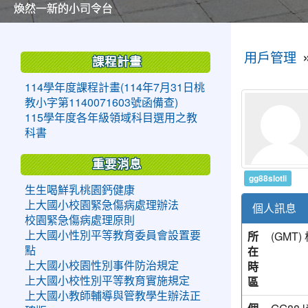
美麗的操場是我們活力的來源
美麗的操場是我們活力的來源
煥然一新的小司令台
煥然一新的小司令台
富含桃園埤塘田園風光意象的中廊
富含桃園埤塘田園風光意象的中廊
嶄新的中庭廣場
嶄新的中庭廣場
水生池生生不息
水生池生生不息
:::
:::
用戶管理
課程計畫
114學年度課程計畫(114年7月31日桃
教小字第1140071603號函備查)
115學年度各年級領域科目選用之教
科書
重要消息
gg88slotli
生生喝鮮乳桃園鈣健康
上大國小校園緊急傷病處理辦法
個人訊息
校園緊急傷病處理原則
所
(GM
上大國小性別平等教育委員會設置要
在
點
時
上大國小校園性別事件防治規定
區
上大國小校性別平等教育實施規定
上大國小教師輔導與管教學生辦法正