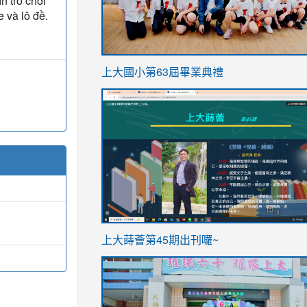
n trò chơi
 và lô đề.
link
上大國小第63屆畢業典禮
to
link
https://sites.google.com/stes.t
to
https://sites.google.com/stes.tyc.ed
ink
link
上大蒔薈第45期出刊囉~
to
to
https://sites.google.com/stes.tyc.ed
https://sites.google.com/stes.t