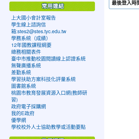
最後登入時
常用連結
上大國小會計室報告
學生線上諮詢信
箱:stes2@stes.tyc.edu.tw
學務系統（成績）
12年國教課程綱要
總務相關表件
臺中市推動校園閱讀線上認證系統
無聲廣播系統
差勤系統
學習扶助方案科技化評量系統
圖書館系統
桃園市教育發展資源入口網(教師研
習)
政府電子採購網
我的E政府
優學網
學校校外人士協助教學或活動要點