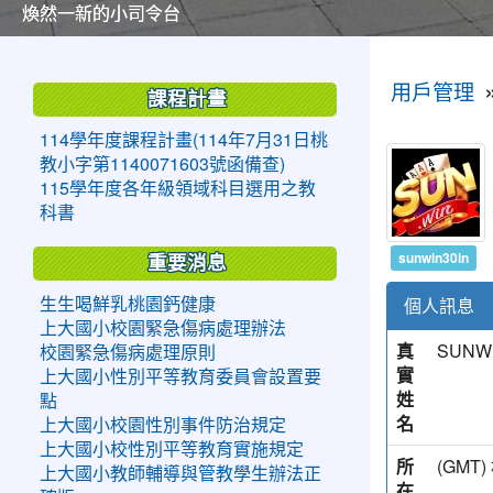
美麗的操場是我們活力的來源
美麗的操場是我們活力的來源
煥然一新的小司令台
煥然一新的小司令台
富含桃園埤塘田園風光意象的中廊
富含桃園埤塘田園風光意象的中廊
嶄新的中庭廣場
嶄新的中庭廣場
水生池生生不息
水生池生生不息
:::
:::
用戶管理
課程計畫
114學年度課程計畫(114年7月31日桃
教小字第1140071603號函備查)
115學年度各年級領域科目選用之教
科書
sunwin30in
重要消息
個人訊息
生生喝鮮乳桃園鈣健康
上大國小校園緊急傷病處理辦法
真
SUNW
校園緊急傷病處理原則
實
上大國小性別平等教育委員會設置要
姓
點
名
上大國小校園性別事件防治規定
上大國小校性別平等教育實施規定
所
(GM
上大國小教師輔導與管教學生辦法正
在