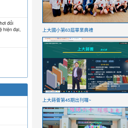
hơi đổi
link
ệ hiện đại,
上大國小第63屆畢業典禮
to
link
https://sites.google.com/stes.t
to
https://sites.google.com/stes.tyc.ed
ink
link
上大蒔薈第45期出刊囉~
to
to
https://sites.google.com/stes.tyc.ed
https://sites.google.com/stes.t