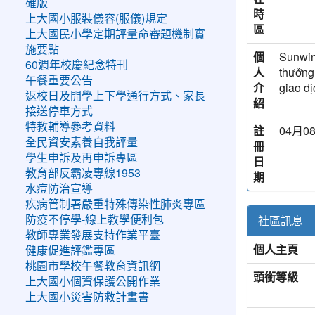
確版
時
上大國小服裝儀容(服儀)規定
區
上大國民小學定期評量命審題機制實
施要點
個
Sunwin 
60週年校慶紀念特刊
人
thưởng 
午餐重要公告
介
giao d
返校日及開學上下學通行方式、家長
紹
接送停車方式
特教輔導參考資料
註
04月08
全民資安素養自我評量
冊
學生申訴及再申訴專區
日
教育部反霸凌專線1953
期
水痘防治宣導
疾病管制署嚴重特殊傳染性肺炎專區
社區訊息
防疫不停學-線上教學便利包
教師專業發展支持作業平臺
個人主頁
健康促進評鑑專區
桃園市學校午餐教育資訊網
頭銜等級
上大國小個資保護公開作業
上大國小災害防救計畫書