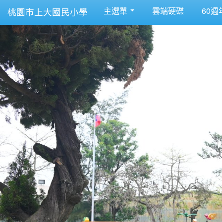
主選單
雲端硬碟
60週
桃園市上大國民小學