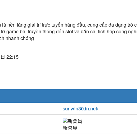
là nền tảng giải trí trực tuyến hàng đầu, cung cấp đa dạng trò c
từ game bài truyền thống đến slot và bắn cá, tích hợp công ngh
ịch nhanh chóng
日 22:15
sunwin30.in.net/
新會員