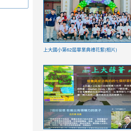
link
上大國小第62屆畢
業典禮花絮(相片)
to
link
link
https://drive.google.com/file/d/1I-
to
to
YfDQppRvyMk686kIw6SBbssEIZ6WnT/vi
https://drive.google.com/file/d/1I-
https://sites.google.com/stes.tyc.ed
usp=sharing
YfDQppRvyMk686kIw6SBbssEIZ6WnT/vi
usp=sharing