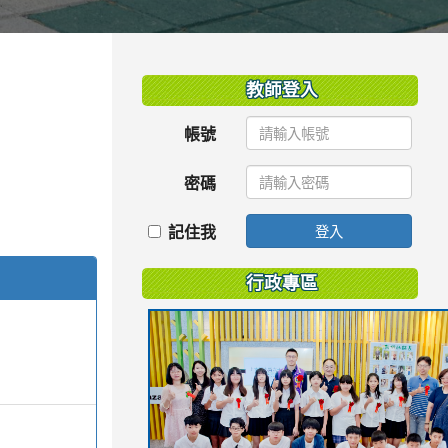
:::
教師登入
帳號
密碼
記住我
登入
行政專區