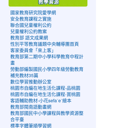
教學資源
國家教育研究院愛學網
安全教育課程之實施
聯合國兒童權利公約
兒童權利公約教案
教育部 語文成果網
性別平等教育議題中央輔導團首頁
客家委員會「來上客」
教育部第二期中小學科學教育中程計
畫
勞動部編製國民小學四年級勞動教育
補充教材35篇
數位學習推動辦公室
桃園市自編在地生活化課程-品桃園
桃園市自編在地生活化課程-賞桃園
客語輔助教材-小花sefaˊeˋ繪本
教育部閩南語動畫網
教育部國民中小學課程與教學資源整
合平臺
標準字體筆順學習網