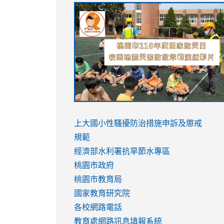
link
link
link
link
to
to
to
to
https://sites.google.com/stes.tyc.ed
https://drive.google.com/file/d/1AXdr
https://youtu.be/jJOMVWY3-
https://drive.google.com/file/d/1AXdr
usp=sharing
8M
usp=sharing
link
link
to
to
link
上大國小性騷擾防治措施
申訴及懲戒
https://www.youtube.com/watch?
https://www.youtube.com/watch?
to
規範
v=hC_gdZndU9s
v=hC_gdZndU9s
https://www.youtube.com/watch?
經濟部水利署抗旱節水專區
v=mfpNykQ0g4M
桃園市政府
桃園市教育局
國家教育研究院
各校網路電話
教育處網路訊息填報系統