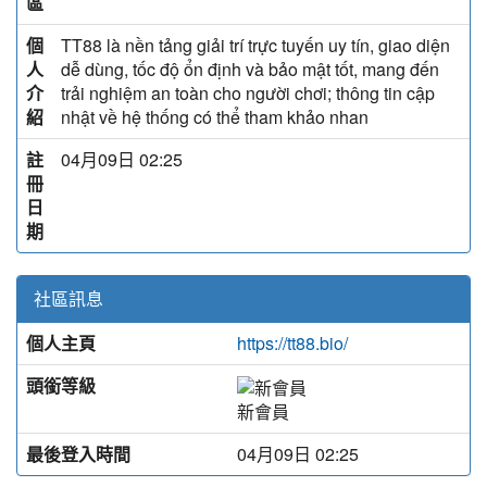
區
個
TT88 là nền tảng giải trí trực tuyến uy tín, giao diện
人
dễ dùng, tốc độ ổn định và bảo mật tốt, mang đến
介
trải nghiệm an toàn cho người chơi; thông tin cập
紹
nhật về hệ thống có thể tham khảo nhan
註
04月09日 02:25
冊
日
期
社區訊息
個人主頁
https://tt88.bio/
頭銜等級
新會員
最後登入時間
04月09日 02:25