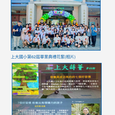
to
https://
YfDQpp
usp=sha
上大國小第62屆畢
業典禮花絮(相片)
link
link
link
link
link
to
to
to
to
to
https://drive.google.com/file/d/1I-
https://sites.google.com/stes.tyc.edu.tw/113school
https:
https:
https:
YfDQppRvyMk686kIw6SBbssEIZ6WnT/view?
usp=sh
8M
usp=sharing