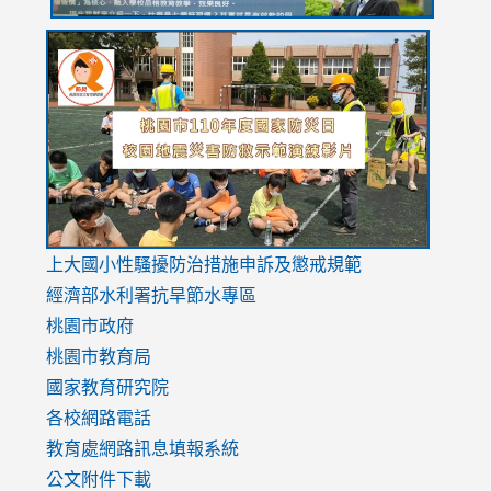
link
link
link
to
to
to
https://drive.google.com/file/d/1AXdrxzgdGrHK7k94y0
https:/
https:/
usp=sharing
v=hC_g
v=hC_g
link
上大國小性騷擾防治措施
申訴及懲戒規範
to
經濟部水利署抗旱節水專區
https://www.youtube.com/watch?
桃園市政府
v=mfpNykQ0g4M
桃園市教育局
國家教育研究院
各校網路電話
教育處網路訊息填報系統
公文附件下載