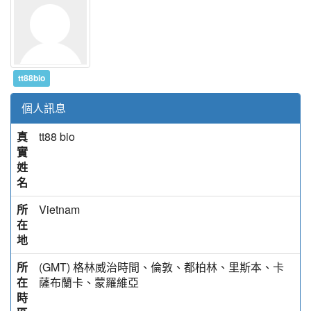
tt88bio
個人訊息
真
tt88 bio
實
姓
名
所
Vietnam
在
地
所
(GMT) 格林威治時間、倫敦、都柏林、里斯本、卡
在
薩布蘭卡、蒙羅維亞
時