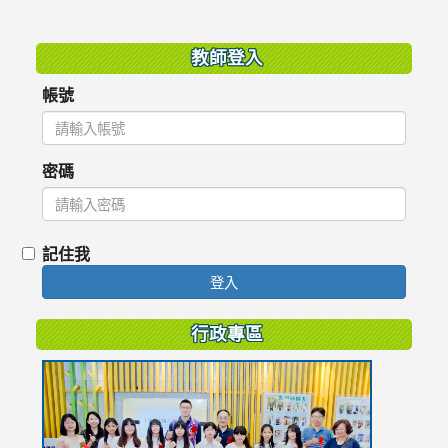
:::
教師登入
帳號
密碼
記住我
登入
行政專區
link
to
https://