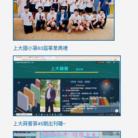
上大國小第63屆畢業典禮
link
link
to
to
https://sites.google.com/stes.tyc.edu.tw/113school
https
ink
上大蒔薈第45期出刊囉~
to
link
https://sites.google.com/stes.tyc.edu.tw/113school