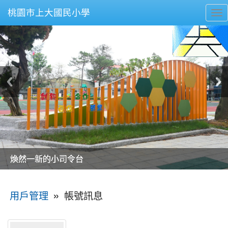
桃園市上大國民小學
To
nav
美麗的操場是我們活力的來源
美麗的操場是我們活力的來源
煥然一新的小司令台
煥然一新的小司令台
富含桃園埤塘田園風光意象的中廊
富含桃園埤塘田園風光意象的中廊
嶄新的中庭廣場
嶄新的中庭廣場
水生池生生不息
水生池生生不息
:::
»
帳號訊息
用戶管理