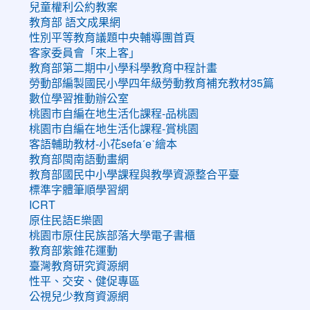
兒童權利公約教案
教育部 語文成果網
性別平等教育議題中央輔導團首頁
客家委員會「來上客」
教育部第二期中小學科學教育中程計畫
勞動部編製國民小學四年級勞動教育補充教材35篇
數位學習推動辦公室
桃園市自編在地生活化課程-品桃園
桃園市自編在地生活化課程-賞桃園
客語輔助教材-小花sefaˊeˋ繪本
教育部閩南語動畫網
教育部國民中小學課程與教學資源整合平臺
標準字體筆順學習網
ICRT
原住民語E樂園
桃園市原住民族部落大學電子書櫃
教育部紫錐花運動
臺灣教育研究資源網
性平、交安、健促專區
公視兒少教育資源網