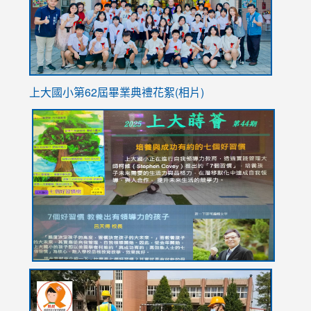
usp=sha
上大國小第62屆畢
業典禮花絮(相片)
link
link
link
link
link
to
to
to
to
to
https://drive.google.com/file/d/1I-
https://sites.google.com/stes.tyc.edu.tw/113school
https:
https:
https:
YfDQppRvyMk686kIw6SBbssEIZ6WnT/view?
usp=sh
8M
usp=sharing
link
link
link
to
to
to