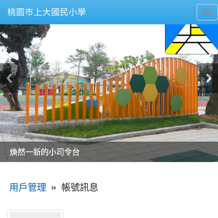
桃園市上大國民小學
To
nav
美麗的操場是我們活力的來源
美麗的操場是我們活力的來源
煥然一新的小司令台
煥然一新的小司令台
富含桃園埤塘田園風光意象的中廊
富含桃園埤塘田園風光意象的中廊
嶄新的中庭廣場
嶄新的中庭廣場
水生池生生不息
水生池生生不息
:::
»
帳號訊息
用戶管理