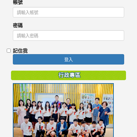
帳號
密碼
記住我
登入
行政專區
link
to
https://