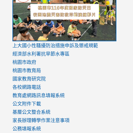
https://drive.google.com/file/d/1AXdrxzgdGrHK7k94y0
https:/
https:/
usp=sharing
v=hC_g
v=hC_g
link
上大國小性騷擾防治措施
申訴及懲戒規範
to
經濟部水利署抗旱節水專區
https://www.youtube.com/watch?
桃園市政府
v=mfpNykQ0g4M
桃園市教育局
國家教育研究院
各校網路電話
教育處網路訊息填報系統
公文附件下載
基層公文整合系統
家長辦理轉學作業注意事項
公務填報系統