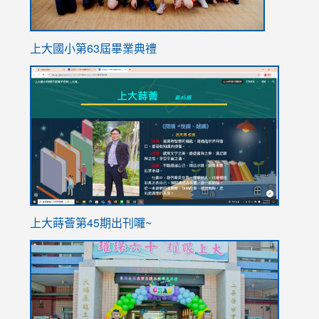
上大國小第63屆畢業典禮
link
link
to
to
https://sites.google.com/stes.tyc.edu.tw/113school
https
ink
上大蒔薈第45期出刊囉~
to
link
https://sites.google.com/stes.tyc.edu.tw/113school
to
https://
YfDQpp