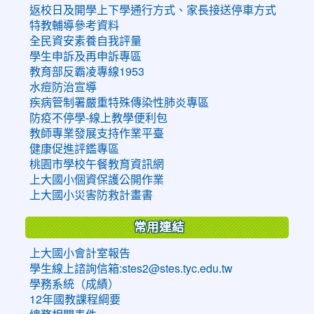
返校日及開學上下學通行方式、家長接送停車方式
特教輔導參考資料
全民資安素養自我評量
學生申訴及再申訴專區
教育部反霸凌專線1953
水痘防治宣導
疾病管制署嚴重特殊傳染性肺炎專區
防疫不停學-線上教學便利包
教師專業發展支持作業平臺
健康促進評鑑專區
桃園市學校午餐教育資訊網
上大國小個資保護公開作業
上大國小災害防救計畫書
常用連結
上大國小會計室報告
學生線上諮詢信箱:stes2@stes.tyc.edu.tw
學務系統（成績）
12年國教課程綱要