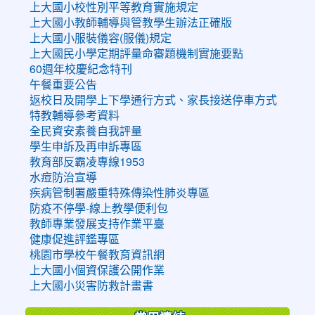
上大國小校性別平等教育實施規定
上大國小教師輔導與管教學生辦法正確版
上大國小服裝儀容(服儀)規定
上大國民小學定期評量命審題機制實施要點
60週年校慶紀念特刊
午餐重要公告
返校日及開學上下學通行方式、家長接送停車方式
特教輔導參考資料
全民資安素養自我評量
學生申訴及再申訴專區
教育部反霸凌專線1953
水痘防治宣導
疾病管制署嚴重特殊傳染性肺炎專區
防疫不停學-線上教學便利包
教師專業發展支持作業平臺
健康促進評鑑專區
桃園市學校午餐教育資訊網
上大國小個資保護公開作業
上大國小災害防救計畫書