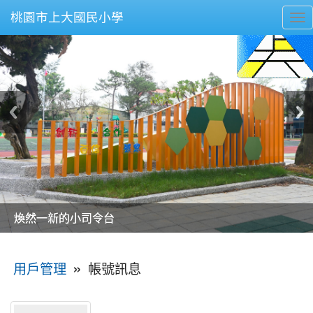
桃園市上大國民小學
To
nav
美麗的操場是我們活力的來源
美麗的操場是我們活力的來源
煥然一新的小司令台
煥然一新的小司令台
富含桃園埤塘田園風光意象的中廊
富含桃園埤塘田園風光意象的中廊
嶄新的中庭廣場
嶄新的中庭廣場
水生池生生不息
水生池生生不息
:::
»
帳號訊息
用戶管理