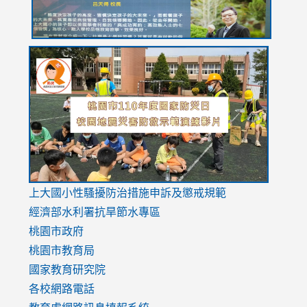
link
link
link
to
to
to
https://drive.google.com/file/d/1AXdrxzgdGrHK7k94y0
https:/
https:/
usp=sharing
v=hC_g
v=hC_g
link
上大國小性騷擾防治措施
申訴及懲戒規範
to
經濟部水利署抗旱節水專區
https://www.youtube.com/watch?
桃園市政府
v=mfpNykQ0g4M
桃園市教育局
國家教育研究院
各校網路電話