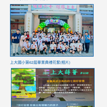
to
link
https://sites.google.com/stes.tyc.edu.tw/113school
to
https://
YfDQpp
usp=sha
上大國小第62屆畢
業典禮花絮(相片)
link
link
link
link
link
to
to
to
to
to
https://drive.google.com/file/d/1I-
https://sites.google.com/stes.tyc.edu.tw/113school
https:
https:
https:
YfDQppRvyMk686kIw6SBbssEIZ6WnT/view?
usp=sh
8M
usp=sharing