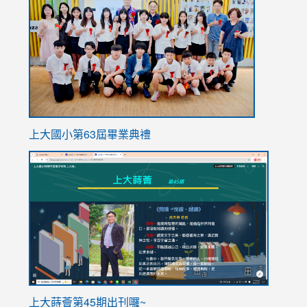
https://
上大國小第63屆畢業典禮
link
link
to
to
https://sites.google.com/stes.tyc.edu.tw/113school
https
ink
上大蒔薈第45期出刊囉~