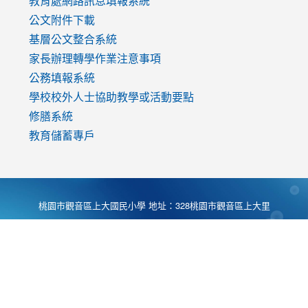
教育處網路訊息填報系統
公文附件下載
基層公文整合系統
家長辦理轉學作業注意事項
公務填報系統
學校校外人士協助教學或活動要點
修膳系統
教育儲蓄專戶
桃園市觀音區上大國民小學 地址：328桃園市觀音區上大里
大湖路1段540號 電話:03-4901174 傳真:03-4900781 Desing
by
Zyinfo