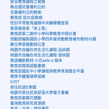
安全教育課程之實施
聯合國兒童權利公約
兒童權利公約教案
教育部 語文成果網
性別平等教育議題中央輔導團首頁
客家委員會「來上客」
教育部第二期中小學科學教育中程計畫
勞動部編製國民小學四年級勞動教育補充教材35篇
數位學習推動辦公室
桃園市自編在地生活化課程-品桃園
桃園市自編在地生活化課程-賞桃園
客語輔助教材-小花sefaˊeˋ繪本
教育部閩南語動畫網
教育部國民中小學課程與教學資源整合平臺
標準字體筆順學習網
ICRT
原住民語E樂園
桃園市原住民族部落大學電子書櫃
教育部紫錐花運動
臺灣教育研究資源網
性平、交安、健促專區