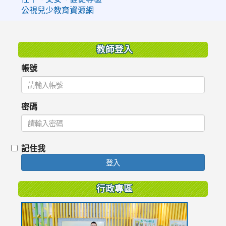
公視兒少教育資源網
:::
教師登入
帳號
密碼
記住我
登入
行政專區
link
to