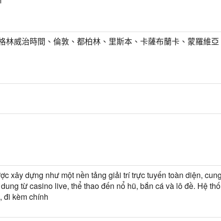
m
T) 格林威治時間、倫敦、都柏林、里斯本、卡薩布蘭卡、蒙羅維亞
c xây dựng như một nền tảng giải trí trực tuyến toàn diện, cun
 dung từ casino live, thể thao đến nổ hũ, bắn cá và lô đề. Hệ t
, đi kèm chính