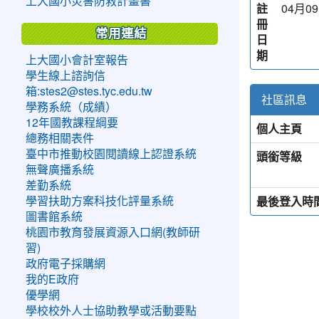
上大國小災害防救計畫書
註
04月09
冊
常用連結
日
期
上大國小會計室報告
學生線上諮詢信
箱:stes2@stes.tyc.edu.tw
社區訊息
學務系統（成績）
12年國教課程綱要
個人主頁
總務相關表件
臺中市推動校園閱讀線上認證系統
頭銜等級
無聲廣播系統
差勤系統
最後登入時
學習扶助方案科技化評量系統
圖書館系統
桃園市教育發展資源入口網(教師研
習)
政府電子採購網
我的E政府
優學網
學校校外人士協助教學或活動要點