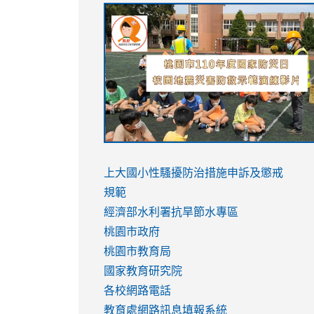
link
link
link
link
to
to
to
to
https://sites.google.com/stes.tyc.ed
https://drive.google.com/file/d/1AXdr
https://youtu.be/jJOMVWY3-
https://drive.google.com/file/d/1AXdr
usp=sharing
8M
usp=sharing
link
link
to
to
link
上大國小性騷擾防治措施
申訴及懲戒
https://www.youtube.com/watch?
https://www.youtube.com/watch?
to
規範
v=hC_gdZndU9s
v=hC_gdZndU9s
https://www.youtube.com/watch?
經濟部水利署抗旱節水專區
v=mfpNykQ0g4M
桃園市政府
桃園市教育局
國家教育研究院
各校網路電話
教育處網路訊息填報系統