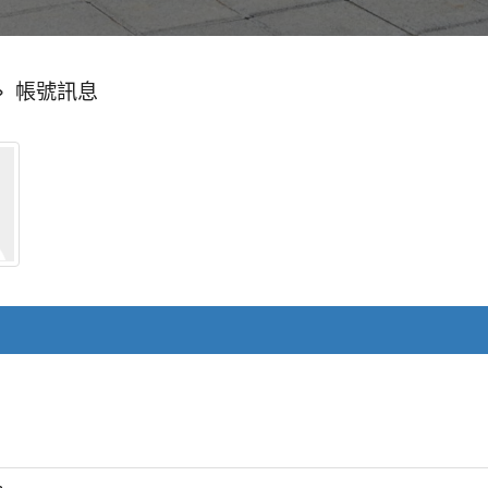
»
帳號訊息