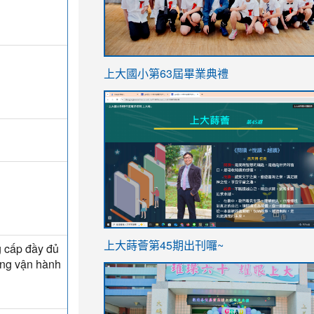
link
上大國小第63屆畢業典禮
to
link
https://sites.google.com/stes.t
to
https://sites.google.com/stes.tyc.ed
ink
link
上大蒔薈第45期出刊囉~
g cấp đầy đủ
to
to
hống vận hành
https://sites.google.com/stes.tyc.ed
https://sites.google.com/stes.t