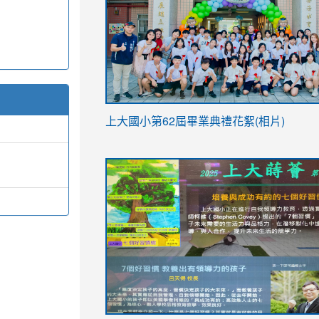
link
上大國小第62屆畢
業典禮花絮(相片)
to
link
link
https://drive.google.com/file/d/1I-
to
to
YfDQppRvyMk686kIw6SBbssEIZ6WnT/vi
https://drive.google.com/file/d/1I-
https://sites.google.com/stes.tyc.ed
usp=sharing
YfDQppRvyMk686kIw6SBbssEIZ6WnT/vi
usp=sharing