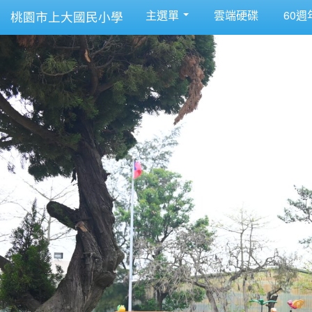
主選單
雲端硬碟
60週
桃園市上大國民小學