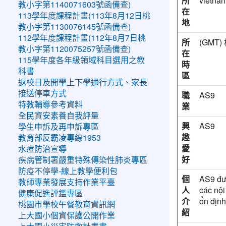
所
vietna
教小字第1140071603號函備查)
在
113學年度課程計畫(113年8月12日桃
地
教小字第1130076145號函備查)
112學年度課程計畫(112年8月7日桃
所
(GM
教小字第1120075257號函備查)
在
115學年度各年級領域科目選用之教
時
科書
區
返校日及開學上下學通行方式、家長
接送停車方式
職
AS9
特教輔導參考資料
業
全民資安素養自我評量
興
AS9
學生申訴及再申訴專區
趣
教育部反霸凌專線1953
愛
水痘防治宣導
好
疾病管制署嚴重特殊傳染性肺炎專區
防疫不停學-線上教學便利包
個
AS9 đượ
教師專業發展支持作業平臺
人
các nội
健康促進評鑑專區
介
ổn định
桃園市學校午餐教育資訊網
紹
上大國小個資保護公開作業