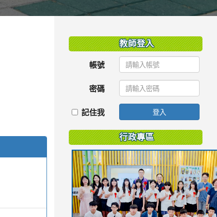
:::
教師登入
帳號
密碼
記住我
登入
行政專區