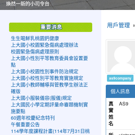
美麗的操場是我們活力的來源
美麗的操場是我們活力的來源
煥然一新的小司令台
煥然一新的小司令台
富含桃園埤塘田園風光意象的中廊
富含桃園埤塘田園風光意象的中廊
嶄新的中庭廣場
嶄新的中庭廣場
水生池生生不息
水生池生生不息
:::
:::
用戶管理
重要消息
生生喝鮮乳桃園鈣健康
上大國小校園緊急傷病處理辦法
校園緊急傷病處理原則
上大國小性別平等教育委員會設置要
點
上大國小校園性別事件防治規定
as9company
上大國小校性別平等教育實施規定
上大國小教師輔導與管教學生辦法正
個人訊息
確版
上大國小服裝儀容(服儀)規定
真
AS9
上大國民小學定期評量命審題機制實
實
施要點
姓
60週年校慶紀念特刊
名
午餐重要公告
114學年度課程計畫(114年7月31日桃