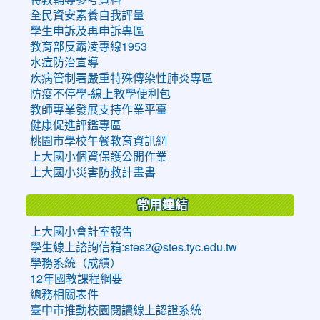
全民資安素養自我評量
學生申訴及再申訴專區
教育部反霸凌專線1953
水痘防治宣導
疾病管制署嚴重特殊傳染性肺炎專區
防疫不停學-線上教學便利包
教師專業發展支持作業平臺
健康促進評鑑專區
桃園市學校午餐教育資訊網
上大國小個資保護公開作業
上大國小災害防救計畫書
常用連結
上大國小會計室報告
學生線上諮詢信箱:stes2@stes.tyc.edu.tw
學務系統（成績）
12年國教課程綱要
總務相關表件
臺中市推動校園閱讀線上認證系統