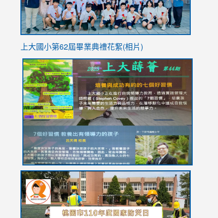
上大國小第62屆畢
業典禮花絮(相片)
link
link
link
link
link
to
to
to
to
to
https://drive.google.com/file/d/1I-
https://sites.google.com/stes.tyc.edu.tw/113school
https:
https:
https:
YfDQppRvyMk686kIw6SBbssEIZ6WnT/view?
usp=sh
8M
usp=sharing
link
link
link
to
to
to
https://drive.google.com/file/d/1AXdrxzgdGrHK7k94y0
https:/
https:/
usp=sharing
v=hC_g
v=hC_g