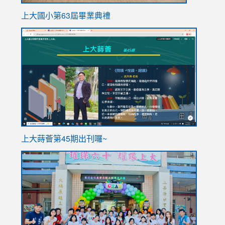
上大國小第63屆畢業典禮
link
link
to
to
https://sites.google.com/stes.tyc.edu.tw/113school
https
ink
上大蒔薈第45期出刊囉~
to
link
https://sites.google.com/stes.tyc.edu.tw/113school
to
https://
YfDQpp
usp=sha