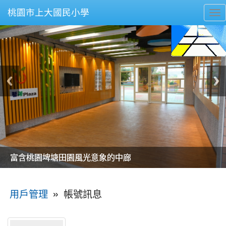
桃園市上大國民小學
To
nav
美麗的操場是我們活力的來源
美麗的操場是我們活力的來源
煥然一新的小司令台
煥然一新的小司令台
富含桃園埤塘田園風光意象的中廊
富含桃園埤塘田園風光意象的中廊
嶄新的中庭廣場
嶄新的中庭廣場
水生池生生不息
水生池生生不息
:::
»
帳號訊息
用戶管理