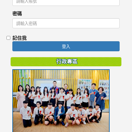
密碼
記住我
登入
行政專區
link
to
https://