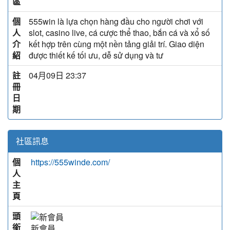
區
個
555win là lựa chọn hàng đầu cho người chơi với
人
slot, casino live, cá cược thể thao, bắn cá và xổ số
介
kết hợp trên cùng một nền tảng giải trí. Giao diện
紹
được thiết kế tối ưu, dễ sử dụng và tư
註
04月09日 23:37
冊
日
期
社區訊息
個
https://555winde.com/
人
主
頁
頭
銜
新會員