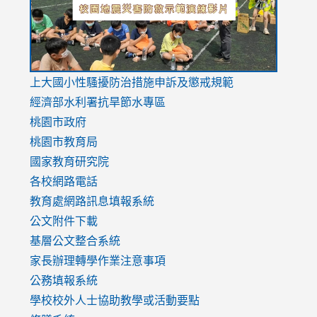
link
上大國小性騷擾防治措施
申訴及懲戒規範
to
經濟部水利署抗旱節水專區
https://www.youtube.com/watch?
桃園市政府
v=mfpNykQ0g4M
桃園市教育局
國家教育研究院
各校網路電話
教育處網路訊息填報系統
公文附件下載
基層公文整合系統
家長辦理轉學作業注意事項
公務填報系統
學校校外人士協助教學或活動要點