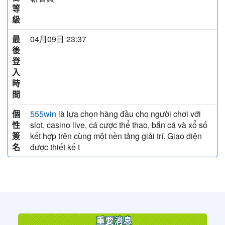
等
級
最
04月09日 23:37
後
登
入
時
間
個
là lựa chọn hàng đầu cho người chơi với
555win
性
slot, casino live, cá cược thể thao, bắn cá và xổ số
簽
kết hợp trên cùng một nền tảng giải trí. Giao diện
名
được thiết kế t
:::
重要消息