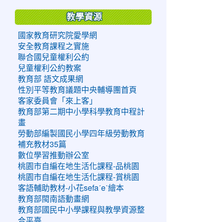
教學資源
國家教育研究院愛學網
安全教育課程之實施
聯合國兒童權利公約
兒童權利公約教案
教育部 語文成果網
性別平等教育議題中央輔導團首頁
客家委員會「來上客」
教育部第二期中小學科學教育中程計
畫
勞動部編製國民小學四年級勞動教育
補充教材35篇
數位學習推動辦公室
桃園市自編在地生活化課程-品桃園
桃園市自編在地生活化課程-賞桃園
客語輔助教材-小花sefaˊeˋ繪本
教育部閩南語動畫網
教育部國民中小學課程與教學資源整
合平臺