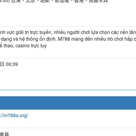
+8:00) 台灣、北京、珀斯、新加坡、香港、烏魯木齊
ĩnh vực giải trí trực tuyến, nhiều người chơi lựa chọn các nền tản
 dạng và hệ thống ổn định. M788 mang đến nhiều trò chơi hấp 
ể thao, casino trực tuy
日 00:39
s://m788a.org/