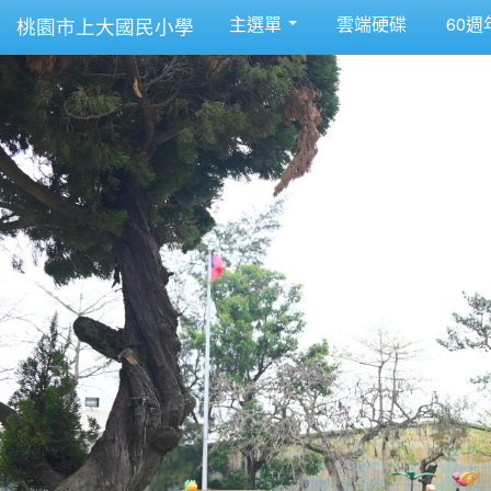
主選單
雲端硬碟
60週
桃園市上大國民小學