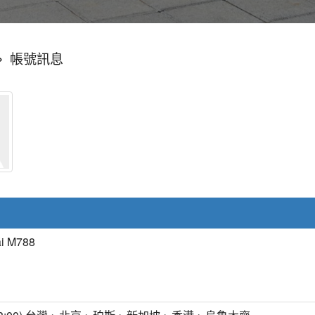
»
帳號訊息
i M788