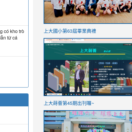
link
g có kho trò
上大國小第63屆畢業典禮
to
dẫn từ cá
link
https://sites.google.com/stes.t
to
https://sites.google.com/stes.tyc.ed
ink
link
上大蒔薈第45期出刊囉~
to
to
https://sites.google.com/stes.tyc.ed
https://sites.google.com/stes.t