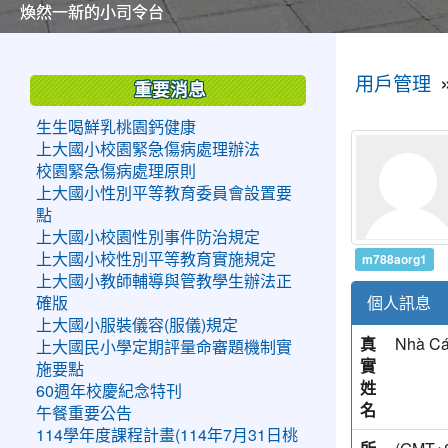
美麗的操場是我們活力的來源
美麗的操場是我們活力的來源
煥然一新的小司令台
煥然一新的小司令台
富含桃園埤塘田園風光意象的中廊
富含桃園埤塘田園風光意象的中廊
嶄新的中庭廣場
嶄新的中庭廣場
水生池生生不息
水生池生生不息
:::
:::
用戶管理
重要消息
生生喝鮮乳桃園鈣健康
上大國小校園緊急傷病處理辦法
校園緊急傷病處理原則
上大國小性別平等教育委員會設置要
點
上大國小校園性別事件防治規定
m788aorg1
上大國小校性別平等教育實施規定
上大國小教師輔導與管教學生辦法正
個人訊息
確版
上大國小服裝儀容(服儀)規定
真
Nhà Cá
上大國民小學定期評量命審題機制實
實
施要點
姓
60週年校慶紀念特刊
名
午餐重要公告
114學年度課程計畫(114年7月31日桃