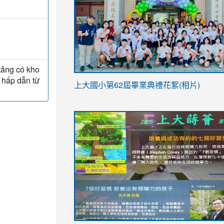
 tảng có kho
 hấp dẫn từ
link
上大國小第62屆畢
業典禮花絮(相片)
to
link
link
https://drive.google.com/file/d/1I-
to
to
YfDQppRvyMk686kIw6SBbssEIZ6WnT/vi
https://drive.google.com/file/d/1I-
https://sites.google.com/stes.tyc.ed
usp=sharing
YfDQppRvyMk686kIw6SBbssEIZ6WnT/vi
usp=sharing