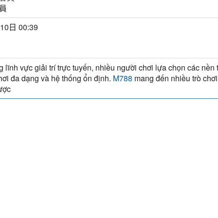
員
10日 00:39
g lĩnh vực giải trí trực tuyến, nhiều người chơi lựa chọn các nền
chơi đa dạng và hệ thống ổn định.
mang đến nhiều trò chơi
M788
ược