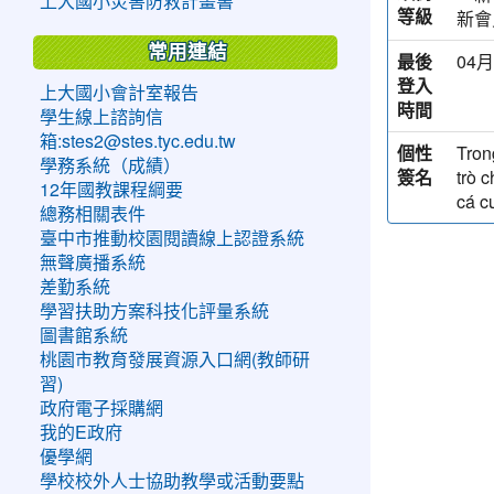
上大國小災害防救計畫書
等級
新會
常用連結
最後
04月
登入
上大國小會計室報告
時間
學生線上諮詢信
箱:stes2@stes.tyc.edu.tw
個性
Tron
學務系統（成績）
簽名
trò 
12年國教課程綱要
cá c
總務相關表件
臺中市推動校園閱讀線上認證系統
無聲廣播系統
差勤系統
學習扶助方案科技化評量系統
圖書館系統
桃園市教育發展資源入口網(教師研
習)
政府電子採購網
我的E政府
優學網
學校校外人士協助教學或活動要點