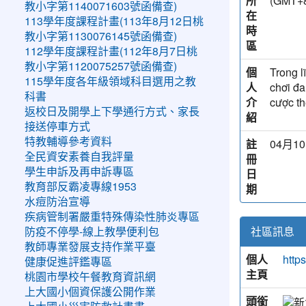
所
(GMT
教小字第1140071603號函備查)
在
113學年度課程計畫(113年8月12日桃
時
教小字第1130076145號函備查)
區
112學年度課程計畫(112年8月7日桃
教小字第1120075257號函備查)
個
Trong l
115學年度各年級領域科目選用之教
人
chơi đa
科書
介
cược th
返校日及開學上下學通行方式、家長
紹
接送停車方式
特教輔導參考資料
註
04月10
全民資安素養自我評量
冊
學生申訴及再申訴專區
日
教育部反霸凌專線1953
期
水痘防治宣導
疾病管制署嚴重特殊傳染性肺炎專區
社區訊息
防疫不停學-線上教學便利包
教師專業發展支持作業平臺
個人
http
健康促進評鑑專區
主頁
桃園市學校午餐教育資訊網
上大國小個資保護公開作業
頭銜