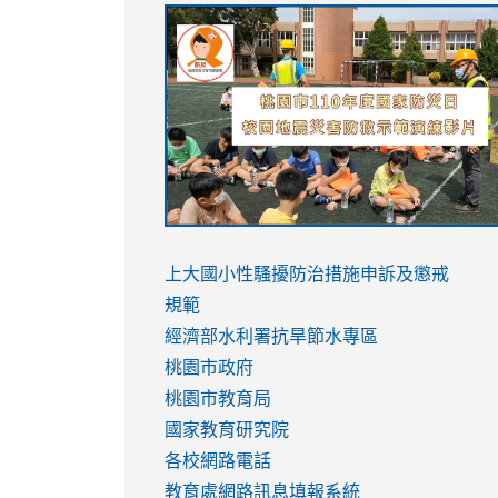
link
link
link
link
to
to
to
to
https://sites.google.com/stes.tyc.ed
https://drive.google.com/file/d/1AXdr
https://youtu.be/jJOMVWY3-
https://drive.google.com/file/d/1AXdr
usp=sharing
8M
usp=sharing
link
link
to
to
link
上大國小性騷擾防治措施
申訴及懲戒
https://www.youtube.com/watch?
https://www.youtube.com/watch?
to
規範
v=hC_gdZndU9s
v=hC_gdZndU9s
https://www.youtube.com/watch?
經濟部水利署抗旱節水專區
v=mfpNykQ0g4M
桃園市政府
桃園市教育局
國家教育研究院
各校網路電話
教育處網路訊息填報系統