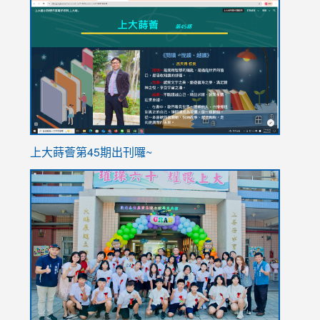
link
link
to
to
https://sites.google.com/stes.tyc.edu.tw/113school
https
ink
上大蒔薈第45期出刊囉~
to
link
https://sites.google.com/stes.tyc.edu.tw/113school
to
https://
YfDQpp
usp=sha