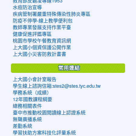
教育部反霸凌專線1953
水痘防治宣導
疾病管制署嚴重特殊傳染性肺炎專區
防疫不停學-線上教學便利包
教師專業發展支持作業平臺
健康促進評鑑專區
桃園市學校午餐教育資訊網
上大國小個資保護公開作業
上大國小災害防救計畫書
常用連結
上大國小會計室報告
學生線上諮詢信箱:stes2@stes.tyc.edu.tw
學務系統（成績）
12年國教課程綱要
總務相關表件
臺中市推動校園閱讀線上認證系統
無聲廣播系統
差勤系統
學習扶助方案科技化評量系統