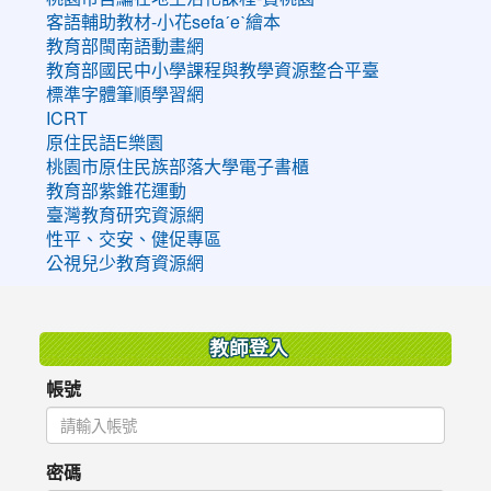
客語輔助教材-小花sefaˊeˋ繪本
教育部閩南語動畫網
教育部國民中小學課程與教學資源整合平臺
標準字體筆順學習網
ICRT
原住民語E樂園
桃園市原住民族部落大學電子書櫃
教育部紫錐花運動
臺灣教育研究資源網
性平、交安、健促專區
公視兒少教育資源網
:::
教師登入
帳號
密碼