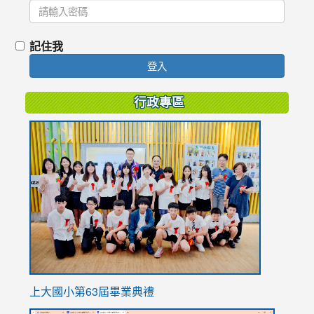
記住我
登入
行政專區
link
to
https://
上大國小第63屆畢業典禮