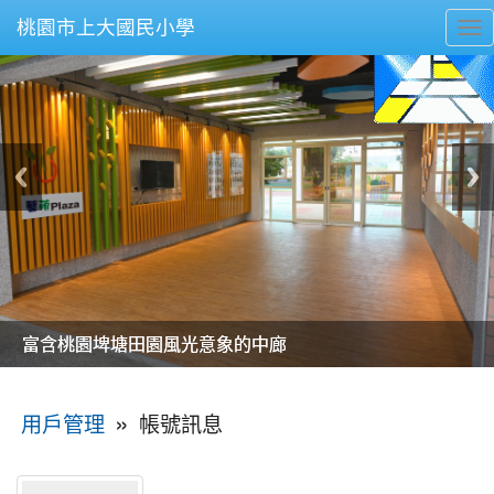
桃園市上大國民小學
To
nav
美麗的操場是我們活力的來源
美麗的操場是我們活力的來源
煥然一新的小司令台
煥然一新的小司令台
富含桃園埤塘田園風光意象的中廊
富含桃園埤塘田園風光意象的中廊
嶄新的中庭廣場
嶄新的中庭廣場
水生池生生不息
水生池生生不息
:::
»
帳號訊息
用戶管理