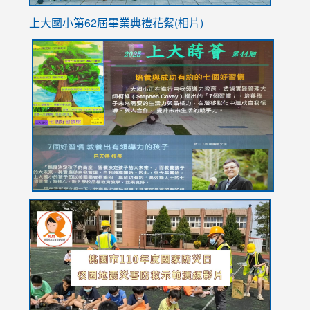
上大國小第62屆畢
業典禮花絮(相片)
link
link
link
link
link
to
to
to
to
to
https://drive.google.com/file/d/1I-
https://sites.google.com/stes.tyc.edu.tw/113school
https:
https:
https:
YfDQppRvyMk686kIw6SBbssEIZ6WnT/view?
usp=sh
8M
usp=sharing
link
link
link
to
to
to
https://drive.google.com/file/d/1AXdrxzgdGrHK7k94y0
https:/
https:/
usp=sharing
v=hC_g
v=hC_g