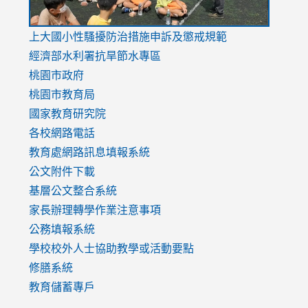
link
上大國小性騷擾防治措施
申訴及懲戒規範
to
經濟部水利署抗旱節水專區
https://www.youtube.com/watch?
桃園市政府
v=mfpNykQ0g4M
桃園市教育局
國家教育研究院
各校網路電話
教育處網路訊息填報系統
公文附件下載
基層公文整合系統
家長辦理轉學作業注意事項
公務填報系統
學校校外人士協助教學或活動要點
修膳系統
教育儲蓄專戶