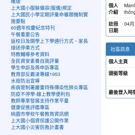
確版
個人
ManC
上大國小服裝儀容(服儀)規定
介紹
thốn
上大國民小學定期評量命審題機制實
施要點
註冊
04月
60週年校慶紀念特刊
日期
午餐重要公告
返校日及開學上下學通行方式、家長
接送停車方式
社區訊息
特教輔導參考資料
個人主頁
全民資安素養自我評量
學生申訴及再申訴專區
頭銜等級
教育部反霸凌專線1953
水痘防治宣導
疾病管制署嚴重特殊傳染性肺炎專區
最後登入時
防疫不停學-線上教學便利包
教師專業發展支持作業平臺
健康促進評鑑專區
桃園市學校午餐教育資訊網
上大國小個資保護公開作業
上大國小災害防救計畫書