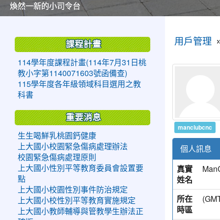
美麗的操場是我們活力的來源
美麗的操場是我們活力的來源
煥然一新的小司令台
煥然一新的小司令台
富含桃園埤塘田園風光意象的中廊
富含桃園埤塘田園風光意象的中廊
嶄新的中庭廣場
嶄新的中庭廣場
水生池生生不息
水生池生生不息
:::
:::
用戶管理
課程計畫
114學年度課程計畫(114年7月31日桃
教小字第1140071603號函備查)
115學年度各年級領域科目選用之教
科書
重要消息
manclubcnc
生生喝鮮乳桃園鈣健康
上大國小校園緊急傷病處理辦法
個人訊息
校園緊急傷病處理原則
真實
Man
上大國小性別平等教育委員會設置要
姓名
點
上大國小校園性別事件防治規定
所在
(G
上大國小校性別平等教育實施規定
時區
上大國小教師輔導與管教學生辦法正