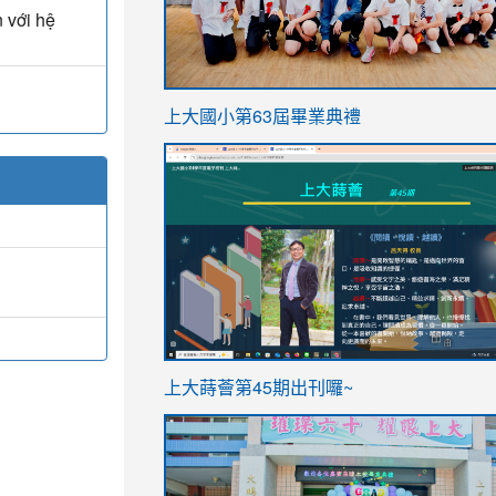
 với hệ
link
上大國小第63屆畢業典禮
to
link
https://sites.google.com/stes.t
to
https://sites.google.com/stes.tyc.ed
ink
link
上大蒔薈第45期出刊囉~
to
to
https://sites.google.com/stes.tyc.ed
https://sites.google.com/stes.t