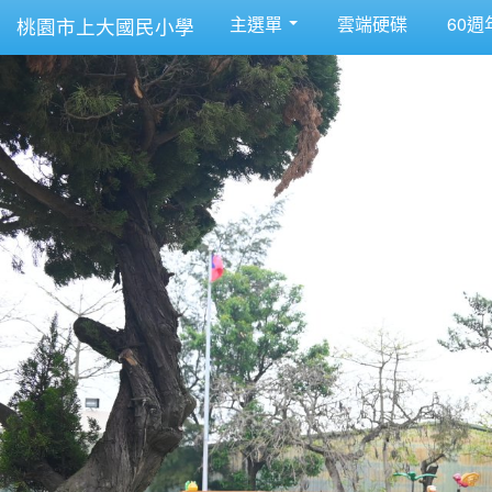
主選單
雲端硬碟
60週
桃園市上大國民小學