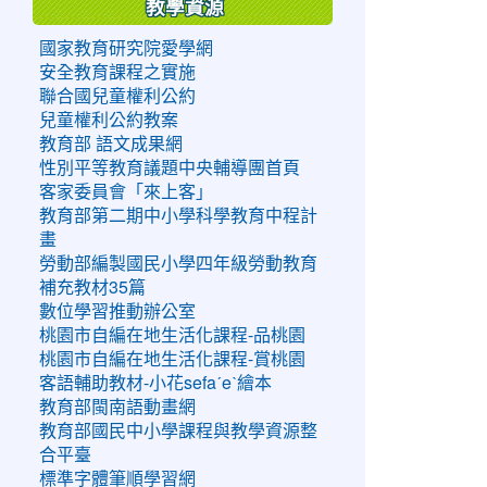
教學資源
國家教育研究院愛學網
安全教育課程之實施
聯合國兒童權利公約
兒童權利公約教案
教育部 語文成果網
性別平等教育議題中央輔導團首頁
客家委員會「來上客」
教育部第二期中小學科學教育中程計
畫
勞動部編製國民小學四年級勞動教育
補充教材35篇
數位學習推動辦公室
桃園市自編在地生活化課程-品桃園
桃園市自編在地生活化課程-賞桃園
客語輔助教材-小花sefaˊeˋ繪本
教育部閩南語動畫網
教育部國民中小學課程與教學資源整
合平臺
標準字體筆順學習網