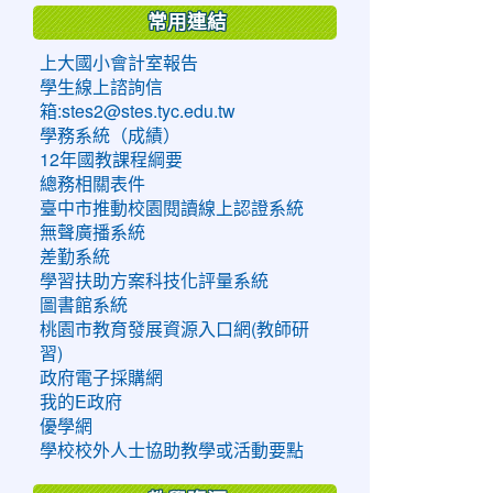
常用連結
上大國小會計室報告
學生線上諮詢信
箱:stes2@stes.tyc.edu.tw
學務系統（成績）
12年國教課程綱要
總務相關表件
臺中市推動校園閱讀線上認證系統
無聲廣播系統
差勤系統
學習扶助方案科技化評量系統
圖書館系統
桃園市教育發展資源入口網(教師研
習)
政府電子採購網
我的E政府
優學網
學校校外人士協助教學或活動要點