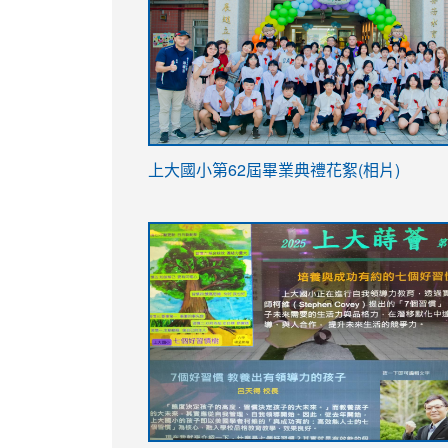
link
上大國小第62屆畢
業典禮花絮(相片)
to
link
link
https://drive.google.com/file/d/1I-
to
to
YfDQppRvyMk686kIw6SBbssEIZ6WnT/vi
https://drive.google.com/file/d/1I-
https://sites.google.com/stes.tyc.ed
usp=sharing
YfDQppRvyMk686kIw6SBbssEIZ6WnT/vi
usp=sharing