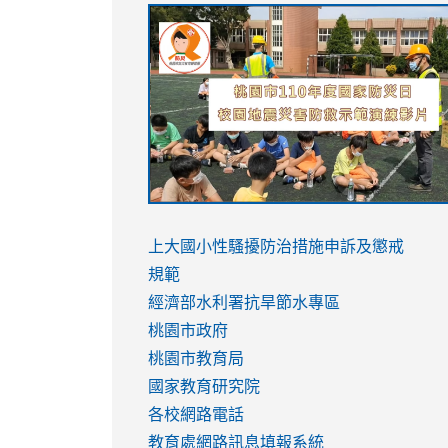
link
link
link
link
to
to
to
to
https://sites.google.com/stes.tyc.ed
https://drive.google.com/file/d/1AXdr
https://youtu.be/jJOMVWY3-
https://drive.google.com/file/d/1AXdr
usp=sharing
8M
usp=sharing
link
link
to
to
link
上大國小性騷擾防治措施
申訴及懲戒
https://www.youtube.com/watch?
https://www.youtube.com/watch?
to
規範
v=hC_gdZndU9s
v=hC_gdZndU9s
https://www.youtube.com/watch?
經濟部水利署抗旱節水專區
v=mfpNykQ0g4M
桃園市政府
桃園市教育局
國家教育研究院
各校網路電話
教育處網路訊息填報系統