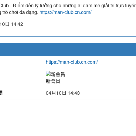
lub - Điểm đến lý tưởng cho những ai đam mê giải trí trực tuyến
g trò chơi đa dạng.
https://man-club.cn.com/
10日 14:42
https://man-club.cn.com/
新會員
間
04月10日 14:43