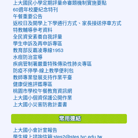
上大國民小學定期評量命審題機制實施要點
60週年校慶紀念特刊
午餐重要公告
返校日及開學上下學通行方式、家長接送停車方式
特教輔導參考資料
全民資安素養自我評量
學生申訴及再申訴專區
教育部反霸凌專線1953
水痘防治宣導
疾病管制署嚴重特殊傳染性肺炎專區
防疫不停學-線上教學便利包
教師專業發展支持作業平臺
健康促進評鑑專區
桃園市學校午餐教育資訊網
上大國小個資保護公開作業
上大國小災害防救計畫書
常用連結
上大國小會計室報告
學生線上諮詢信箱:stes2@stes.tyc.edu.tw