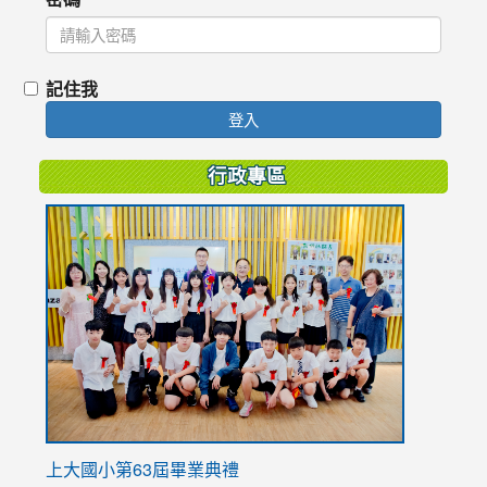
記住我
登入
行政專區
link
to
https://
上大國小第63屆畢業典禮