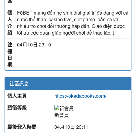
區
個
F8BET mang đến hệ sinh thái giải trí đa dạng với cá
人
cược thể thao, casino live, slot game, bắn cá và
介
nhiều trò chơi đổi thưởng hấp dẫn. Giao diện được
紹
tối ưu trực quan giúp người chơi dễ thao tác, t
註
04月10日 23:10
冊
日
期
社區訊息
個人主頁
https://okadabooks.com/
頭銜等級
新會員
最後登入時間
04月10日 23:11