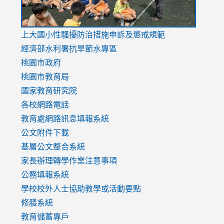
link
上大國小性騷擾防治措施
申訴及懲戒規範
to
經濟部水利署抗旱節水專區
https://www.youtube.com/watch?
桃園市政府
v=mfpNykQ0g4M
桃園市教育局
國家教育研究院
各校網路電話
教育處網路訊息填報系統
公文附件下載
基層公文整合系統
家長辦理轉學作業注意事項
公務填報系統
學校校外人士協助教學或活動要點
修膳系統
教育儲蓄專戶