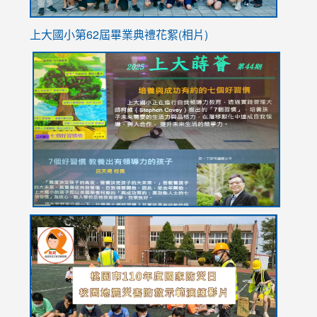
上大國小第62屆畢
業典禮花絮(相片)
link
link
link
link
link
to
to
to
to
to
https://drive.google.com/file/d/1I-
https://sites.google.com/stes.tyc.edu.tw/113school
https:
https:
https:
YfDQppRvyMk686kIw6SBbssEIZ6WnT/view?
usp=sh
8M
usp=sharing
link
link
link
to
to
to
https://drive.google.com/file/d/1AXdrxzgdGrHK7k94y0
https:/
https:/
usp=sharing
v=hC_g
v=hC_g