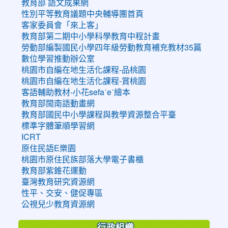
教育部 語文成果網
性別平等教育議題中央輔導團首頁
客家委員會「來上客」
教育部第二期中小學科學教育中程計畫
勞動部編製國民小學四年級勞動教育補充教材35篇
數位學習推動辦公室
桃園市自編在地生活化課程-品桃園
桃園市自編在地生活化課程-賞桃園
客語輔助教材-小花sefaˊeˋ繪本
教育部閩南語動畫網
教育部國民中小學課程與教學資源整合平臺
標準字體筆順學習網
ICRT
原住民語E樂園
桃園市原住民族部落大學電子書櫃
教育部紫錐花運動
臺灣教育研究資源網
性平、交安、健促專區
公視兒少教育資源網
行政組織