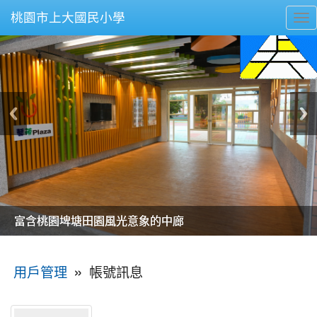
桃園市上大國民小學
To
nav
美麗的操場是我們活力的來源
美麗的操場是我們活力的來源
煥然一新的小司令台
煥然一新的小司令台
富含桃園埤塘田園風光意象的中廊
富含桃園埤塘田園風光意象的中廊
嶄新的中庭廣場
嶄新的中庭廣場
水生池生生不息
水生池生生不息
:::
»
帳號訊息
用戶管理