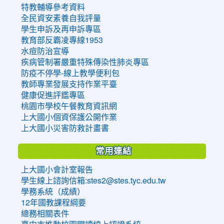
特教輔導參考資料
全民資安素養自我評量
學生申訴及再申訴專區
教育部反霸凌專線1953
水痘防治宣導
疾病管制署嚴重特殊傳染性肺炎專區
防疫不停學-線上教學便利包
教師專業發展支持作業平臺
健康促進評鑑專區
桃園市學校午餐教育資訊網
上大國小個資保護公開作業
上大國小災害防救計畫書
常用連結
上大國小會計室報告
學生線上諮詢信箱:stes2@stes.tyc.edu.tw
學務系統（成績）
12年國教課程綱要
總務相關表件