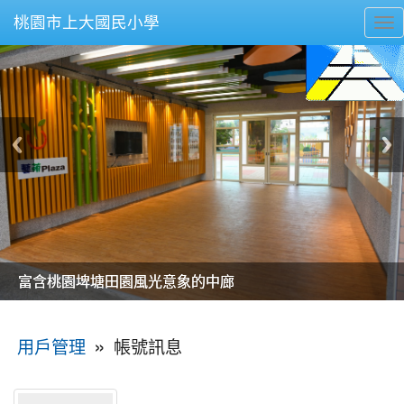
桃園市上大國民小學
To
nav
美麗的操場是我們活力的來源
美麗的操場是我們活力的來源
煥然一新的小司令台
煥然一新的小司令台
富含桃園埤塘田園風光意象的中廊
富含桃園埤塘田園風光意象的中廊
嶄新的中庭廣場
嶄新的中庭廣場
水生池生生不息
水生池生生不息
:::
»
帳號訊息
用戶管理