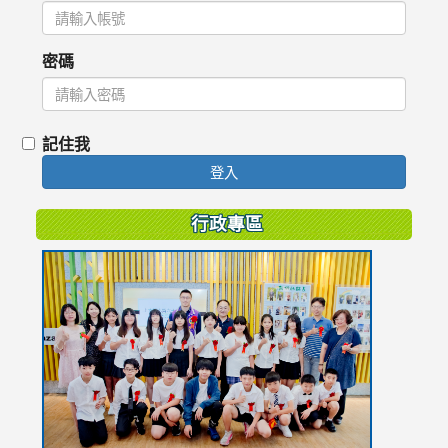
密碼
記住我
登入
行政專區
link
to
https://