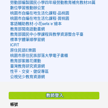
勞動部編製國民小學四年級勞動教育補充教材35篇
數位學習推動辦公室
桃園市自編在地生活化課程-品桃園
桃園市自編在地生活化課程-賞桃園
客語輔助教材-小花sefaˊeˋ繪本
教育部閩南語動畫網
教育部國民中小學課程與教學資源整合平臺
標準字體筆順學習網
ICRT
原住民語E樂園
桃園市原住民族部落大學電子書櫃
教育部紫錐花運動
臺灣教育研究資源網
性平、交安、健促專區
公視兒少教育資源網
:::
教師登入
帳號