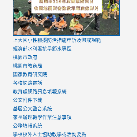
usp=sharing
v=hC_g
v=hC_g
link
上大國小性騷擾防治措施
申訴及懲戒規範
to
經濟部水利署抗旱節水專區
https://www.youtube.com/watch?
桃園市政府
v=mfpNykQ0g4M
桃園市教育局
國家教育研究院
各校網路電話
教育處網路訊息填報系統
公文附件下載
基層公文整合系統
家長辦理轉學作業注意事項
公務填報系統
學校校外人士協助教學或活動要點