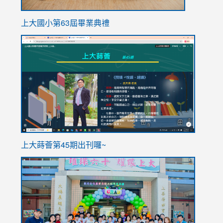
上大國小第63屆畢業典禮
link
link
to
to
https://sites.google.com/stes.tyc.edu.tw/113school
https
ink
上大蒔薈第45期出刊囉~
to
link
https://sites.google.com/stes.tyc.edu.tw/113school
to
https://
YfDQpp
usp=sha