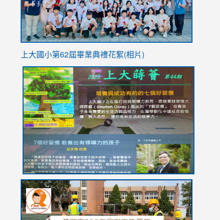
上大國小第62屆畢
業典禮花絮(相片)
link
link
link
link
link
to
to
to
to
to
https://drive.google.com/file/d/1I-
https://sites.google.com/stes.tyc.edu.tw/113school
https:
https:
https:
YfDQppRvyMk686kIw6SBbssEIZ6WnT/view?
usp=sh
8M
usp=sharing
link
link
link
to
to
to
https://drive.google.com/file/d/1AXdrxzgdGrHK7k94y0
https:/
https:/