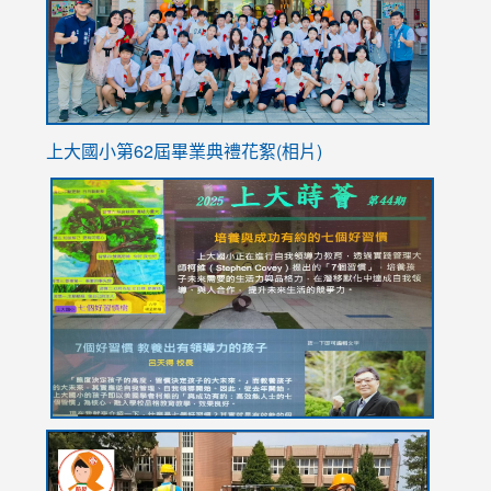
usp=sha
上大國小第62屆畢
業典禮花絮(相片)
link
link
link
link
link
to
to
to
to
to
https://drive.google.com/file/d/1I-
https://sites.google.com/stes.tyc.edu.tw/113school
https:
https:
https:
YfDQppRvyMk686kIw6SBbssEIZ6WnT/view?
usp=sh
8M
usp=sharing
link
link
link
to
to
to