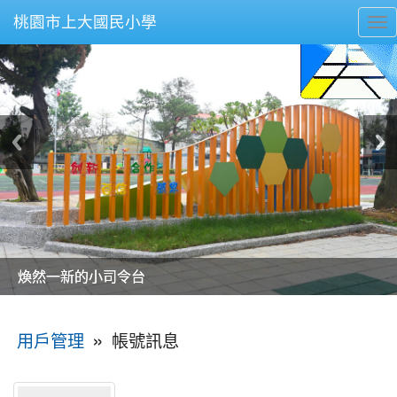
桃園市上大國民小學
To
nav
美麗的操場是我們活力的來源
美麗的操場是我們活力的來源
煥然一新的小司令台
煥然一新的小司令台
富含桃園埤塘田園風光意象的中廊
富含桃園埤塘田園風光意象的中廊
嶄新的中庭廣場
嶄新的中庭廣場
水生池生生不息
水生池生生不息
:::
»
帳號訊息
用戶管理