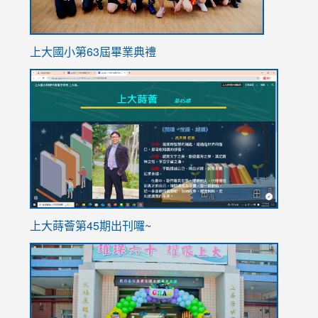
上大國小第63屆畢業典禮
link
link
to
to
https://sites.google.com/stes.tyc.edu.tw/113school
https
ink
上大蒔薈第45期出刊囉~
to
link
https://sites.google.com/stes.tyc.edu.tw/113school
to
https://
YfDQpp