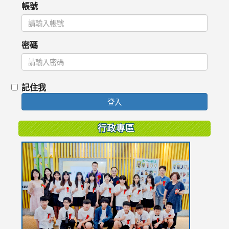
帳號
密碼
記住我
登入
行政專區
link
to
https://