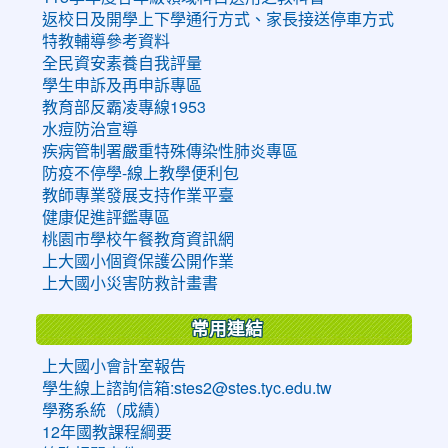
返校日及開學上下學通行方式、家長接送停車方式
特教輔導參考資料
全民資安素養自我評量
學生申訴及再申訴專區
教育部反霸凌專線1953
水痘防治宣導
疾病管制署嚴重特殊傳染性肺炎專區
防疫不停學-線上教學便利包
教師專業發展支持作業平臺
健康促進評鑑專區
桃園市學校午餐教育資訊網
上大國小個資保護公開作業
上大國小災害防救計畫書
常用連結
上大國小會計室報告
學生線上諮詢信箱:stes2@stes.tyc.edu.tw
學務系統（成績）
12年國教課程綱要