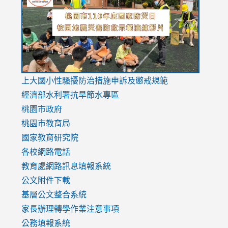
https://drive.google.com/file/d/1AXdrxzgdGrHK7k94y0
https:/
https:/
usp=sharing
v=hC_g
v=hC_g
link
上大國小性騷擾防治措施
申訴及懲戒規範
to
經濟部水利署抗旱節水專區
https://www.youtube.com/watch?
桃園市政府
v=mfpNykQ0g4M
桃園市教育局
國家教育研究院
各校網路電話
教育處網路訊息填報系統
公文附件下載
基層公文整合系統
家長辦理轉學作業注意事項
公務填報系統