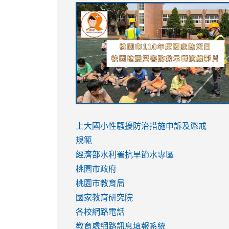
link
link
link
link
to
to
to
to
https://sites.google.com/stes.tyc.ed
https://drive.google.com/file/d/1AXdr
https://youtu.be/jJOMVWY3-
https://drive.google.com/file/d/1AXdr
usp=sharing
8M
usp=sharing
link
link
to
to
link
上大國小性騷擾防治措施
申訴及懲戒
https://www.youtube.com/watch?
https://www.youtube.com/watch?
to
規範
v=hC_gdZndU9s
v=hC_gdZndU9s
https://www.youtube.com/watch?
經濟部水利署抗旱節水專區
v=mfpNykQ0g4M
桃園市政府
桃園市教育局
國家教育研究院
各校網路電話
教育處網路訊息填報系統