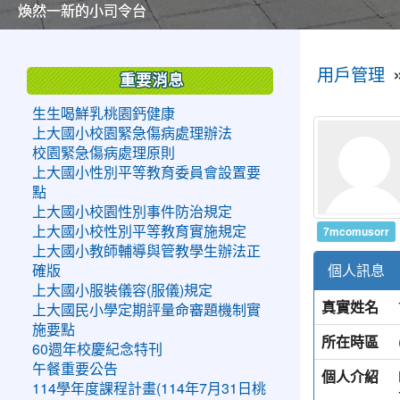
美麗的操場是我們活力的來源
美麗的操場是我們活力的來源
煥然一新的小司令台
煥然一新的小司令台
富含桃園埤塘田園風光意象的中廊
富含桃園埤塘田園風光意象的中廊
嶄新的中庭廣場
嶄新的中庭廣場
水生池生生不息
水生池生生不息
:::
:::
用戶管理
重要消息
生生喝鮮乳桃園鈣健康
上大國小校園緊急傷病處理辦法
校園緊急傷病處理原則
上大國小性別平等教育委員會設置要
點
上大國小校園性別事件防治規定
7mcomusorr
上大國小校性別平等教育實施規定
上大國小教師輔導與管教學生辦法正
個人訊息
確版
上大國小服裝儀容(服儀)規定
真實姓名
上大國民小學定期評量命審題機制實
施要點
所在時區
60週年校慶紀念特刊
午餐重要公告
個人介紹
114學年度課程計畫(114年7月31日桃