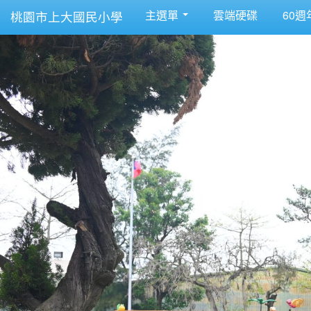
主選單
雲端硬碟
60週
桃園市上大國民小學