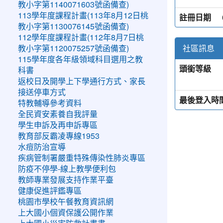
教小字第1140071603號函備查)
113學年度課程計畫(113年8月12日桃
註冊日期
教小字第1130076145號函備查)
112學年度課程計畫(112年8月7日桃
社區訊息
教小字第1120075257號函備查)
115學年度各年級領域科目選用之教
頭銜等級
科書
返校日及開學上下學通行方式、家長
接送停車方式
最後登入時
特教輔導參考資料
全民資安素養自我評量
學生申訴及再申訴專區
教育部反霸凌專線1953
水痘防治宣導
疾病管制署嚴重特殊傳染性肺炎專區
防疫不停學-線上教學便利包
教師專業發展支持作業平臺
健康促進評鑑專區
桃園市學校午餐教育資訊網
上大國小個資保護公開作業