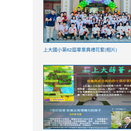
link
上大國小第62屆畢
業典禮花絮(相片)
to
link
link
https://drive.google.com/file/d/1I-
to
to
YfDQppRvyMk686kIw6SBbssEIZ6WnT/vi
https://drive.google.com/file/d/1I-
https://sites.google.com/stes.tyc.ed
usp=sharing
YfDQppRvyMk686kIw6SBbssEIZ6WnT/vi
usp=sharing