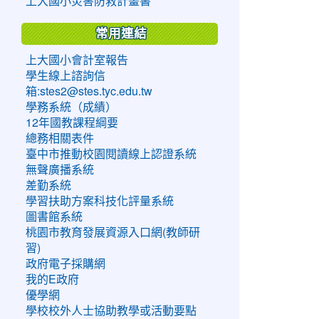
上大國小災害防救計畫書
常用連結
上大國小會計室報告
學生線上諮詢信
箱:stes2@stes.tyc.edu.tw
學務系統（成績）
12年國教課程綱要
總務相關表件
臺中市推動校園閱讀線上認證系統
無聲廣播系統
差勤系統
學習扶助方案科技化評量系統
圖書館系統
桃園市教育發展資源入口網(教師研
習)
政府電子採購網
我的E政府
優學網
學校校外人士協助教學或活動要點