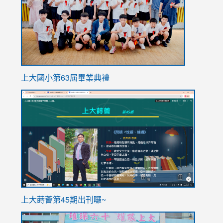
上大國小第63屆畢業典禮
link
link
to
to
https://sites.google.com/stes.tyc.edu.tw/113school
https
ink
上大蒔薈第45期出刊囉~
to
link
https://sites.google.com/stes.tyc.edu.tw/113school