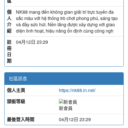
區
個
NK88 mang đến không gian giải trí trực tuyến đa
人
sắc màu với hệ thống trò chơi phong phú, sáng tạo
介
và đầy sức hút. Nền tảng được xây dựng với giao
紹
diện linh hoạt, hiệu năng ổn định cùng công ngh
註
04月12日 23:29
冊
日
期
社區訊息
個人主頁
https://nk88.in.net/
頭銜等級
新會員
最後登入時間
04月12日 23:29