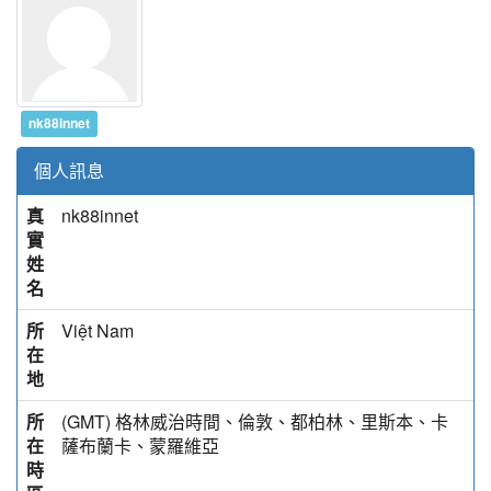
nk88innet
個人訊息
真
nk88innet
實
姓
名
所
Việt Nam
在
地
所
(GMT) 格林威治時間、倫敦、都柏林、里斯本、卡
在
薩布蘭卡、蒙羅維亞
時