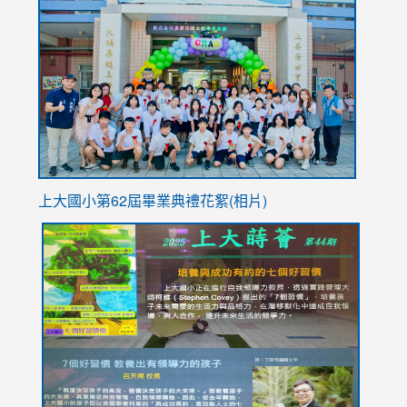
to
https://
YfDQpp
usp=sha
上大國小第62屆畢
業典禮花絮(相片)
link
link
link
link
link
to
to
to
to
to
https://drive.google.com/file/d/1I-
https://sites.google.com/stes.tyc.edu.tw/113school
https:
https:
https:
YfDQppRvyMk686kIw6SBbssEIZ6WnT/view?
usp=sh
8M
usp=sharing