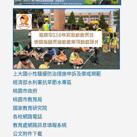
link
link
link
to
to
to
https://drive.google.com/file/d/1AXdrxzgdGrHK7k94y0
https:/
https:/
usp=sharing
v=hC_g
v=hC_g
link
上大國小性騷擾防治措施
申訴及懲戒規範
to
經濟部水利署抗旱節水專區
https://www.youtube.com/watch?
桃園市政府
v=mfpNykQ0g4M
桃園市教育局
國家教育研究院
各校網路電話
教育處網路訊息填報系統
公文附件下載