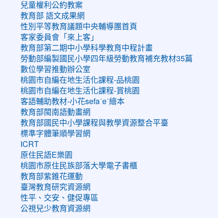
兒童權利公約教案
教育部 語文成果網
性別平等教育議題中央輔導團首頁
客家委員會「來上客」
教育部第二期中小學科學教育中程計畫
勞動部編製國民小學四年級勞動教育補充教材35篇
數位學習推動辦公室
桃園市自編在地生活化課程-品桃園
桃園市自編在地生活化課程-賞桃園
客語輔助教材-小花sefaˊeˋ繪本
教育部閩南語動畫網
教育部國民中小學課程與教學資源整合平臺
標準字體筆順學習網
ICRT
原住民語E樂園
桃園市原住民族部落大學電子書櫃
教育部紫錐花運動
臺灣教育研究資源網
性平、交安、健促專區
公視兒少教育資源網