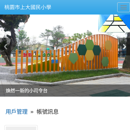
桃園市上大國民小學
To
nav
美麗的操場是我們活力的來源
美麗的操場是我們活力的來源
煥然一新的小司令台
煥然一新的小司令台
富含桃園埤塘田園風光意象的中廊
富含桃園埤塘田園風光意象的中廊
嶄新的中庭廣場
嶄新的中庭廣場
水生池生生不息
水生池生生不息
:::
»
帳號訊息
用戶管理