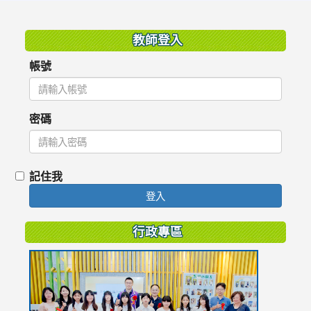
:::
教師登入
帳號
密碼
記住我
登入
行政專區
link
to
https://