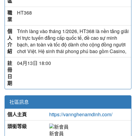
區
職
HT368
業
個
Trình làng vào tháng 1/2026, HT368 là nền tảng giải
人
trí trực tuyến đẳng cấp quốc tế, đề cao sự minh
介
bạch, an toàn và tốc độ dành cho cộng đồng người
紹
chơi Việt. Hệ sinh thái phong phú bao gồm Casino,
註
04月13日 18:00
冊
日
期
社區訊息
個人主頁
https://vannghenamdinh.com/
頭銜等級
新會員