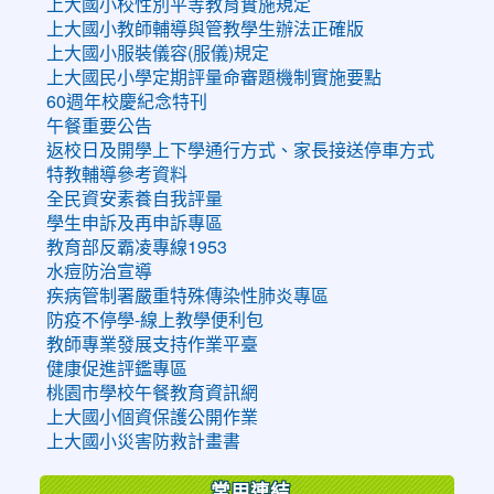
上大國小校性別平等教育實施規定
上大國小教師輔導與管教學生辦法正確版
上大國小服裝儀容(服儀)規定
上大國民小學定期評量命審題機制實施要點
60週年校慶紀念特刊
午餐重要公告
返校日及開學上下學通行方式、家長接送停車方式
特教輔導參考資料
全民資安素養自我評量
學生申訴及再申訴專區
教育部反霸凌專線1953
水痘防治宣導
疾病管制署嚴重特殊傳染性肺炎專區
防疫不停學-線上教學便利包
教師專業發展支持作業平臺
健康促進評鑑專區
桃園市學校午餐教育資訊網
上大國小個資保護公開作業
上大國小災害防救計畫書
常用連結