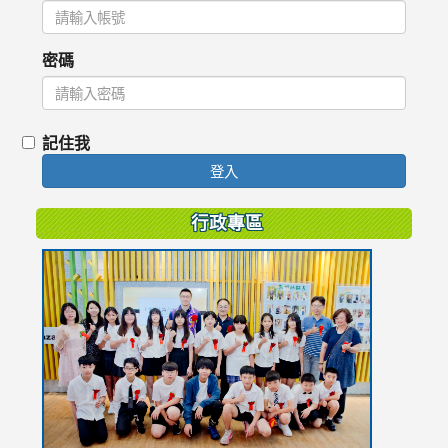
密碼
記住我
登入
行政專區
link
to
https://