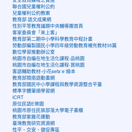
聯合國兒童權利公約
兒童權利公約教案
教育部 語文成果網
性別平等教育議題中央輔導團首頁
客家委員會「來上客」
教育部第二期中小學科學教育中程計畫
勞動部編製國民小學四年級勞動教育補充教材35篇
數位學習推動辦公室
桃園市自編在地生活化課程-品桃園
桃園市自編在地生活化課程-賞桃園
客語輔助教材-小花sefaˊeˋ繪本
教育部閩南語動畫網
教育部國民中小學課程與教學資源整合平臺
標準字體筆順學習網
ICRT
原住民語E樂園
桃園市原住民族部落大學電子書櫃
教育部紫錐花運動
臺灣教育研究資源網
性平、交安、健促專區