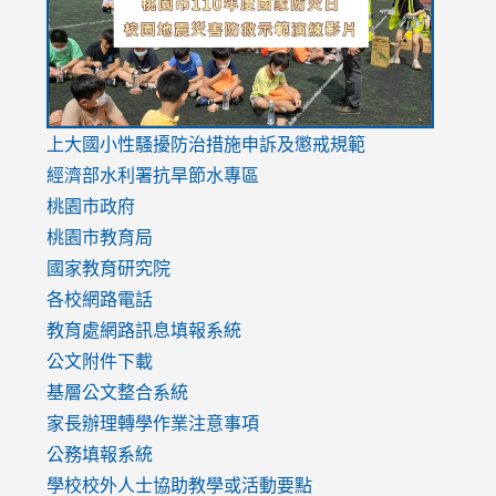
usp=sharing
v=hC_g
v=hC_g
link
上大國小性騷擾防治措施
申訴及懲戒規範
to
經濟部水利署抗旱節水專區
https://www.youtube.com/watch?
桃園市政府
v=mfpNykQ0g4M
桃園市教育局
國家教育研究院
各校網路電話
教育處網路訊息填報系統
公文附件下載
基層公文整合系統
家長辦理轉學作業注意事項
公務填報系統
學校校外人士協助教學或活動要點