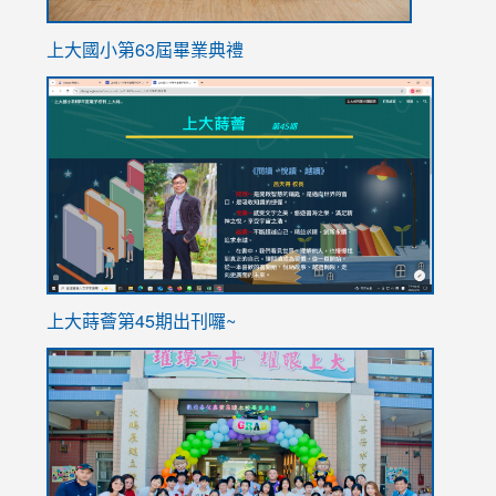
上大國小第63屆畢業典禮
link
link
to
to
https://sites.google.com/stes.tyc.edu.tw/113school
https
ink
上大蒔薈第45期出刊囉~
to
link
https://sites.google.com/stes.tyc.edu.tw/113school
to
https://
YfDQpp
usp=sha