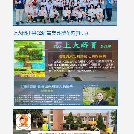
上大國小第62屆畢
業典禮花絮(相片)
link
link
link
link
link
to
to
to
to
to
https://drive.google.com/file/d/1I-
https://sites.google.com/stes.tyc.edu.tw/113school
https:
https:
https:
YfDQppRvyMk686kIw6SBbssEIZ6WnT/view?
usp=sh
8M
usp=sharing
link
link
link
to
to
to
https://drive.google.com/file/d/1AXdrxzgdGrHK7k94y0
https:/
https:/