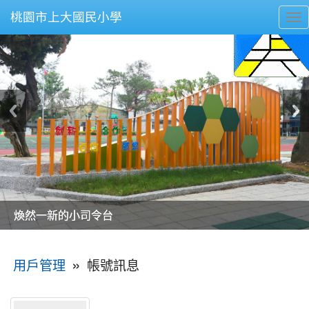
桃園市上大國民小學
To
nav
美麗的操場是我們活力的來源
美麗的操場是我們活力的來源
煥然一新的小司令台
煥然一新的小司令台
富含桃園埤塘田園風光意象的中廊
富含桃園埤塘田園風光意象的中廊
嶄新的中庭廣場
嶄新的中庭廣場
水生池生生不息
水生池生生不息
:::
»
帳號訊息
用戶管理