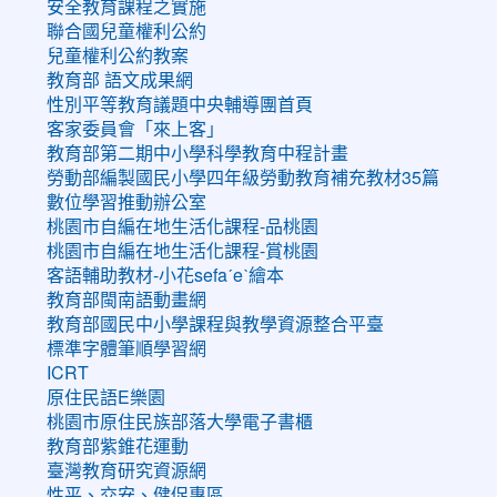
安全教育課程之實施
聯合國兒童權利公約
兒童權利公約教案
教育部 語文成果網
性別平等教育議題中央輔導團首頁
客家委員會「來上客」
教育部第二期中小學科學教育中程計畫
勞動部編製國民小學四年級勞動教育補充教材35篇
數位學習推動辦公室
桃園市自編在地生活化課程-品桃園
桃園市自編在地生活化課程-賞桃園
客語輔助教材-小花sefaˊeˋ繪本
教育部閩南語動畫網
教育部國民中小學課程與教學資源整合平臺
標準字體筆順學習網
ICRT
原住民語E樂園
桃園市原住民族部落大學電子書櫃
教育部紫錐花運動
臺灣教育研究資源網
性平、交安、健促專區