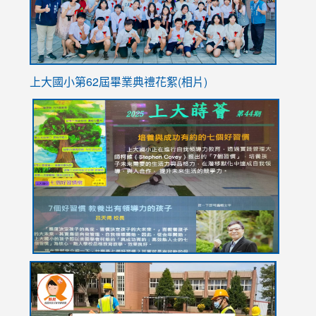
上大國小第62屆畢
業典禮花絮(相片)
link
link
link
link
link
to
to
to
to
to
https://drive.google.com/file/d/1I-
https://sites.google.com/stes.tyc.edu.tw/113school
https:
https:
https:
YfDQppRvyMk686kIw6SBbssEIZ6WnT/view?
usp=sh
8M
usp=sharing
link
link
link
to
to
to
https://drive.google.com/file/d/1AXdrxzgdGrHK7k94y0
https:/
https:/