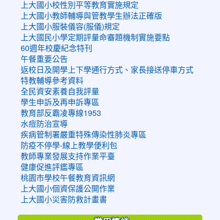
上大國小校性別平等教育實施規定
上大國小教師輔導與管教學生辦法正確版
上大國小服裝儀容(服儀)規定
上大國民小學定期評量命審題機制實施要點
60週年校慶紀念特刊
午餐重要公告
返校日及開學上下學通行方式、家長接送停車方式
特教輔導參考資料
全民資安素養自我評量
學生申訴及再申訴專區
教育部反霸凌專線1953
水痘防治宣導
疾病管制署嚴重特殊傳染性肺炎專區
防疫不停學-線上教學便利包
教師專業發展支持作業平臺
健康促進評鑑專區
桃園市學校午餐教育資訊網
上大國小個資保護公開作業
上大國小災害防救計畫書