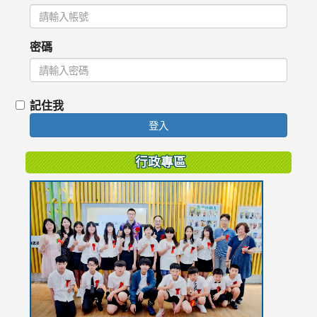
密碼
記住我
登入
行政專區
link
to
https://