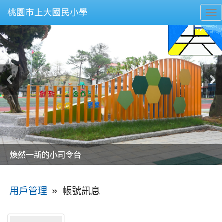
桃園市上大國民小學
To
nav
美麗的操場是我們活力的來源
美麗的操場是我們活力的來源
煥然一新的小司令台
煥然一新的小司令台
富含桃園埤塘田園風光意象的中廊
富含桃園埤塘田園風光意象的中廊
嶄新的中庭廣場
嶄新的中庭廣場
水生池生生不息
水生池生生不息
:::
»
帳號訊息
用戶管理