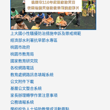
usp=sharing
v=hC_g
v=hC_g
link
上大國小性騷擾防治措施
申訴及懲戒規範
to
經濟部水利署抗旱節水專區
https://www.youtube.com/watch?
桃園市政府
v=mfpNykQ0g4M
桃園市教育局
國家教育研究院
各校網路電話
教育處網路訊息填報系統
公文附件下載
基層公文整合系統
家長辦理轉學作業注意事項
公務填報系統
學校校外人士協助教學或活動要點