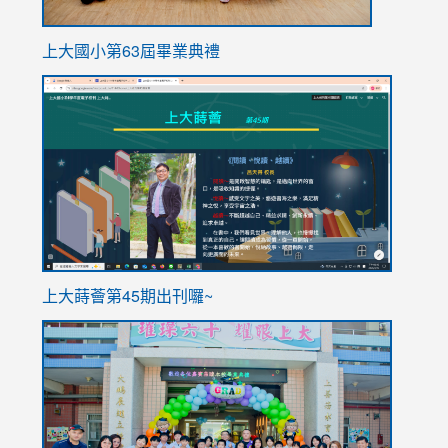
上大國小第63屆畢業典禮
link
link
to
to
https://sites.google.com/stes.tyc.edu.tw/113school
https
ink
上大蒔薈第45期出刊囉~
to
link
https://sites.google.com/stes.tyc.edu.tw/113school
to
https://
YfDQpp
usp=sha