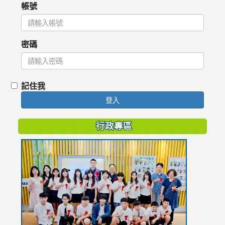
帳號
密碼
記住我
登入
行政專區
link
to
https://