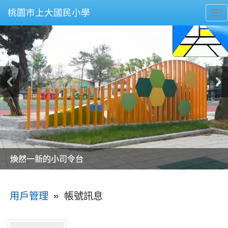
桃園市上大國民小學
To
nav
美麗的操場是我們活力的來源
美麗的操場是我們活力的來源
煥然一新的小司令台
煥然一新的小司令台
富含桃園埤塘田園風光意象的中廊
富含桃園埤塘田園風光意象的中廊
嶄新的中庭廣場
嶄新的中庭廣場
水生池生生不息
水生池生生不息
:::
»
帳號訊息
用戶管理