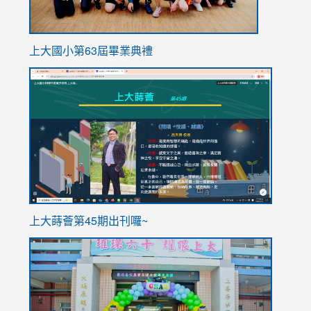
上大國小第63屆畢業典禮
link
link
to
to
https://sites.google.com/stes.tyc.edu.tw/113school
https
ink
上大蒔薈第45期出刊囉~
to
link
https://sites.google.com/stes.tyc.edu.tw/113school
to
https://
YfDQpp