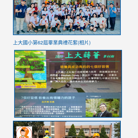
usp=sha
上大國小第62屆畢
業典禮花絮(相片)
link
link
link
link
link
to
to
to
to
to
https://drive.google.com/file/d/1I-
https://sites.google.com/stes.tyc.edu.tw/113school
https:
https:
https:
YfDQppRvyMk686kIw6SBbssEIZ6WnT/view?
usp=sh
8M
usp=sharing
link
link
link
to
to
to