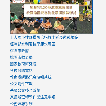
https://drive.google.com/file/d/1AXdrxzgdGrHK7k94y0
https:/
https:/
usp=sharing
v=hC_g
v=hC_g
link
上大國小性騷擾防治措施
申訴及懲戒規範
to
經濟部水利署抗旱節水專區
https://www.youtube.com/watch?
桃園市政府
v=mfpNykQ0g4M
桃園市教育局
國家教育研究院
各校網路電話
教育處網路訊息填報系統
公文附件下載
基層公文整合系統
家長辦理轉學作業注意事項
公務填報系統