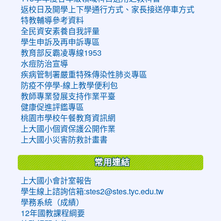
返校日及開學上下學通行方式、家長接送停車方式
特教輔導參考資料
全民資安素養自我評量
學生申訴及再申訴專區
教育部反霸凌專線1953
水痘防治宣導
疾病管制署嚴重特殊傳染性肺炎專區
防疫不停學-線上教學便利包
教師專業發展支持作業平臺
健康促進評鑑專區
桃園市學校午餐教育資訊網
上大國小個資保護公開作業
上大國小災害防救計畫書
常用連結
上大國小會計室報告
學生線上諮詢信箱:stes2@stes.tyc.edu.tw
學務系統（成績）
12年國教課程綱要