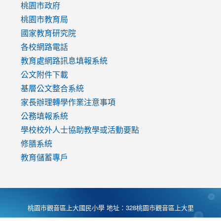
https://www.youtube.com/watch?
桃園市政府
v=mfpNykQ0g4M
桃園市教育局
國家教育研究院
各校網路電話
教育處網路訊息填報系統
公文附件下載
基層公文整合系統
家長辦理轉學作業注意事項
公務填報系統
學校校外人士協助教學或活動要點
修膳系統
教育儲蓄專戶
桃園市觀音區上大國民小學 地址：328桃園市觀音區上大里