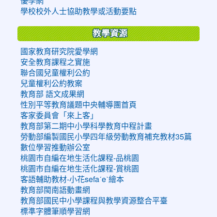
優學網
學校校外人士協助教學或活動要點
教學資源
國家教育研究院愛學網
安全教育課程之實施
聯合國兒童權利公約
兒童權利公約教案
教育部 語文成果網
性別平等教育議題中央輔導團首頁
客家委員會「來上客」
教育部第二期中小學科學教育中程計畫
勞動部編製國民小學四年級勞動教育補充教材35篇
數位學習推動辦公室
桃園市自編在地生活化課程-品桃園
桃園市自編在地生活化課程-賞桃園
客語輔助教材-小花sefaˊeˋ繪本
教育部閩南語動畫網
教育部國民中小學課程與教學資源整合平臺
標準字體筆順學習網