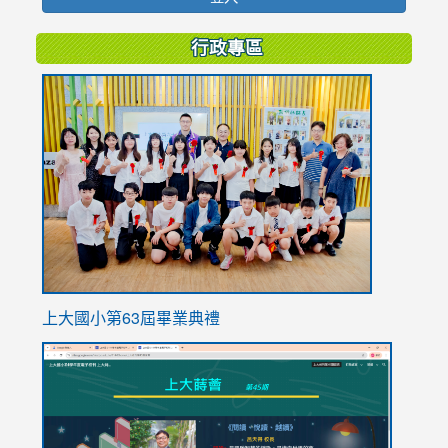
行政專區
link
to
https://
上大國小第63屆畢業典禮
link
link
to
to
https://sites.google.com/stes.tyc.edu.tw/113school
https