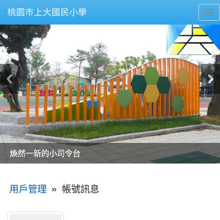
桃園市上大國民小學
To
nav
美麗的操場是我們活力的來源
美麗的操場是我們活力的來源
煥然一新的小司令台
煥然一新的小司令台
富含桃園埤塘田園風光意象的中廊
富含桃園埤塘田園風光意象的中廊
嶄新的中庭廣場
嶄新的中庭廣場
水生池生生不息
水生池生生不息
:::
»
帳號訊息
用戶管理