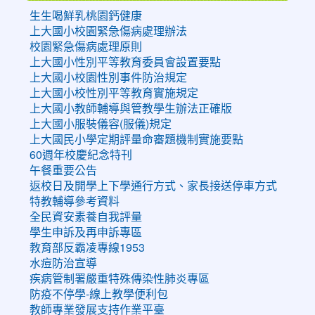
生生喝鮮乳桃園鈣健康
上大國小校園緊急傷病處理辦法
校園緊急傷病處理原則
上大國小性別平等教育委員會設置要點
上大國小校園性別事件防治規定
上大國小校性別平等教育實施規定
上大國小教師輔導與管教學生辦法正確版
上大國小服裝儀容(服儀)規定
上大國民小學定期評量命審題機制實施要點
60週年校慶紀念特刊
午餐重要公告
返校日及開學上下學通行方式、家長接送停車方式
特教輔導參考資料
全民資安素養自我評量
學生申訴及再申訴專區
教育部反霸凌專線1953
水痘防治宣導
疾病管制署嚴重特殊傳染性肺炎專區
防疫不停學-線上教學便利包
教師專業發展支持作業平臺