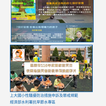
https://drive.google.com/file/d/1I-
https://sites.google.com/stes.tyc.edu.tw/113school
https:
https:
https:
YfDQppRvyMk686kIw6SBbssEIZ6WnT/view?
usp=sh
8M
usp=sharing
link
link
link
to
to
to
https://drive.google.com/file/d/1AXdrxzgdGrHK7k94y0
https:/
https:/
usp=sharing
v=hC_g
v=hC_g
link
上大國小性騷擾防治措施
申訴及懲戒規範
to
經濟部水利署抗旱節水專區