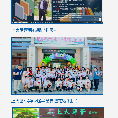
ink
上大蒔薈第45期出刊囉~
to
link
https://sites.google.com/stes.tyc.edu.tw/113school
to
https://
YfDQpp
usp=sha
上大國小第62屆畢
業典禮花絮(相片)
link
link
link
link
link
to
to
to
to
to