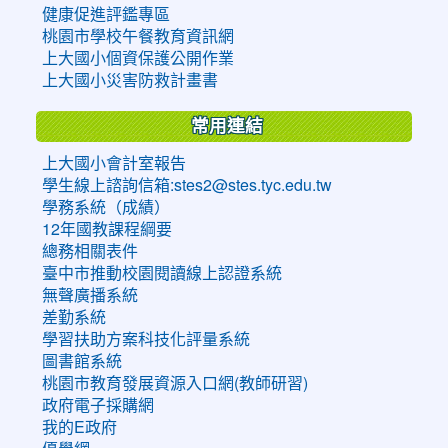
健康促進評鑑專區
桃園市學校午餐教育資訊網
上大國小個資保護公開作業
上大國小災害防救計畫書
常用連結
上大國小會計室報告
學生線上諮詢信箱:stes2@stes.tyc.edu.tw
學務系統（成績）
12年國教課程綱要
總務相關表件
臺中市推動校園閱讀線上認證系統
無聲廣播系統
差勤系統
學習扶助方案科技化評量系統
圖書館系統
桃園市教育發展資源入口網(教師研習)
政府電子採購網
我的E政府