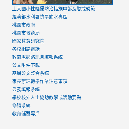
link
上大國小性騷擾防治措施
申訴及懲戒規範
to
經濟部水利署抗旱節水專區
https://www.youtube.com/watch?
桃園市政府
v=mfpNykQ0g4M
桃園市教育局
國家教育研究院
各校網路電話
教育處網路訊息填報系統
公文附件下載
基層公文整合系統
家長辦理轉學作業注意事項
公務填報系統
學校校外人士協助教學或活動要點
修膳系統
教育儲蓄專戶