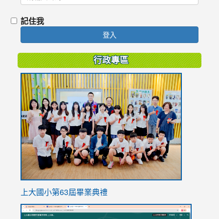
記住我
登入
行政專區
link
to
https://
上大國小第63屆畢業典禮
link
link