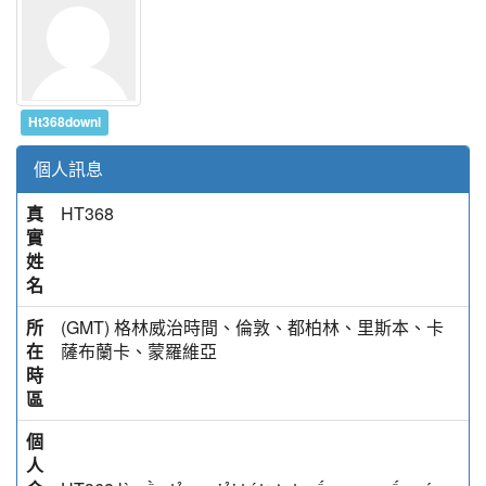
Ht368downl
個人訊息
真
HT368
實
姓
名
所
(GMT) 格林威治時間、倫敦、都柏林、里斯本、卡
在
薩布蘭卡、蒙羅維亞
時
區
個
人