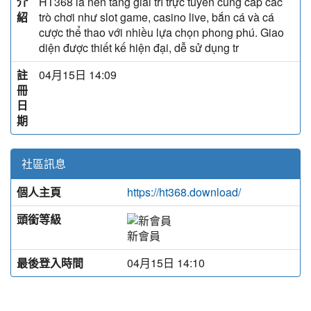
介
HT368 là nền tảng giải trí trực tuyến cung cấp các
紹
trò chơi như slot game, casino live, bắn cá và cá
cược thể thao với nhiều lựa chọn phong phú. Giao
diện được thiết kế hiện đại, dễ sử dụng tr
註
04月15日 14:09
冊
日
期
社區訊息
個人主頁
https://ht368.download/
頭銜等級
新會員
最後登入時間
04月15日 14:10