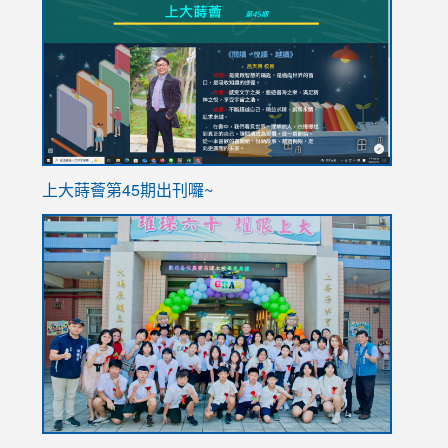
to
to
https://sites.google.com/stes.tyc.edu.tw/113school
https
ink
上大蒔薈第45期出刊囉~
to
link
https://sites.google.com/stes.tyc.edu.tw/113school
to
https://
YfDQpp
usp=sha