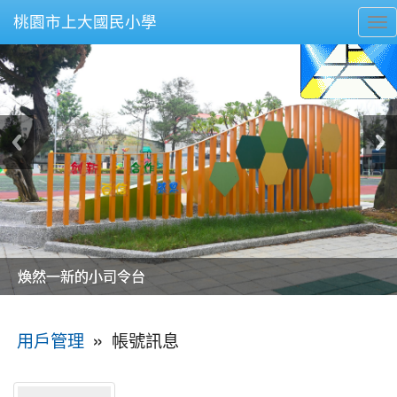
桃園市上大國民小學
To
nav
美麗的操場是我們活力的來源
美麗的操場是我們活力的來源
煥然一新的小司令台
煥然一新的小司令台
富含桃園埤塘田園風光意象的中廊
富含桃園埤塘田園風光意象的中廊
嶄新的中庭廣場
嶄新的中庭廣場
水生池生生不息
水生池生生不息
:::
»
帳號訊息
用戶管理