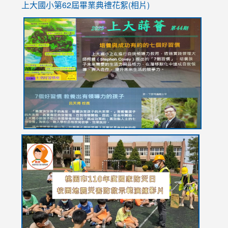
上大國小第62屆畢
業典禮花絮(相片)
link
link
link
link
link
to
to
to
to
to
https://drive.google.com/file/d/1I-
https://sites.google.com/stes.tyc.edu.tw/113school
https:
https:
https:
YfDQppRvyMk686kIw6SBbssEIZ6WnT/view?
usp=sh
8M
usp=sharing
link
link
link
to
to
to
https://drive.google.com/file/d/1AXdrxzgdGrHK7k94y0
https:/
https:/
usp=sharing
v=hC_g
v=hC_g