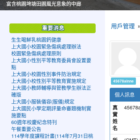
美麗的操場是我們活力的來源
美麗的操場是我們活力的來源
煥然一新的小司令台
煥然一新的小司令台
富含桃園埤塘田園風光意象的中廊
富含桃園埤塘田園風光意象的中廊
嶄新的中庭廣場
嶄新的中庭廣場
水生池生生不息
水生池生生不息
:::
:::
用戶管理
重要消息
生生喝鮮乳桃園鈣健康
上大國小校園緊急傷病處理辦法
校園緊急傷病處理原則
上大國小性別平等教育委員會設置要
點
上大國小校園性別事件防治規定
45678ainne
上大國小校性別平等教育實施規定
上大國小教師輔導與管教學生辦法正
個人訊息
確版
上大國小服裝儀容(服儀)規定
真
45678a
上大國民小學定期評量命審題機制實
實
施要點
姓
60週年校慶紀念特刊
名
午餐重要公告
114學年度課程計畫(114年7月31日桃