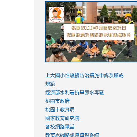
link
link
link
link
to
to
to
to
https://sites.google.com/stes.tyc.ed
https://drive.google.com/file/d/1AXdr
https://youtu.be/jJOMVWY3-
https://drive.google.com/file/d/1AXdr
usp=sharing
8M
usp=sharing
link
link
to
to
link
上大國小性騷擾防治措施
申訴及懲戒
https://www.youtube.com/watch?
https://www.youtube.com/watch?
to
規範
v=hC_gdZndU9s
v=hC_gdZndU9s
https://www.youtube.com/watch?
經濟部水利署抗旱節水專區
v=mfpNykQ0g4M
桃園市政府
桃園市教育局
國家教育研究院
各校網路電話
教育處網路訊息填報系統