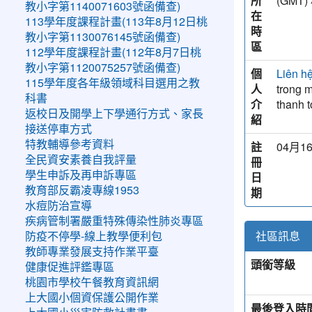
所
(GM
教小字第1140071603號函備查)
在
113學年度課程計畫(113年8月12日桃
時
教小字第1130076145號函備查)
區
112學年度課程計畫(112年8月7日桃
教小字第1120075257號函備查)
個
Liên h
115學年度各年級領域科目選用之教
人
trong m
科書
介
thanh 
返校日及開學上下學通行方式、家長
紹
接送停車方式
特教輔導參考資料
註
04月16
全民資安素養自我評量
冊
學生申訴及再申訴專區
日
教育部反霸凌專線1953
期
水痘防治宣導
疾病管制署嚴重特殊傳染性肺炎專區
社區訊息
防疫不停學-線上教學便利包
教師專業發展支持作業平臺
頭銜等級
健康促進評鑑專區
桃園市學校午餐教育資訊網
上大國小個資保護公開作業
最後登入時