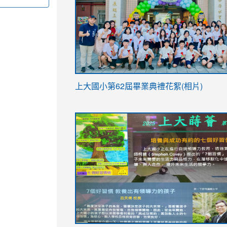
link
上大國小第62屆畢
業典禮花絮(相片)
to
link
link
https://drive.google.com/file/d/1I-
to
to
YfDQppRvyMk686kIw6SBbssEIZ6WnT/vi
https://drive.google.com/file/d/1I-
https://sites.google.com/stes.tyc.ed
usp=sharing
YfDQppRvyMk686kIw6SBbssEIZ6WnT/vi
usp=sharing