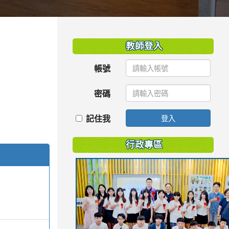
:::
教師登入
帳號
密碼
記住我
登入
行政專區