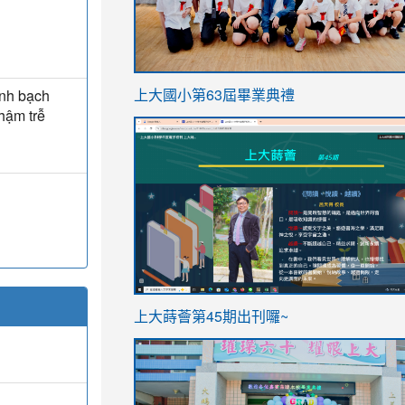
link
inh bạch
上大國小第63屆畢業典禮
to
chậm trễ
link
https://sites.google.com/stes.t
to
https://sites.google.com/stes.tyc.ed
ink
link
上大蒔薈第45期出刊囉~
to
to
https://sites.google.com/stes.tyc.ed
https://sites.google.com/stes.t