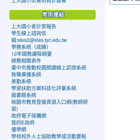
上大國小災害防救計畫書
常用連結
上大國小會計室報告
學生線上諮詢信
箱:stes2@stes.tyc.edu.tw
學務系統（成績）
12年國教課程綱要
總務相關表件
臺中市推動校園閱讀線上認證系統
無聲廣播系統
差勤系統
學習扶助方案科技化評量系統
圖書館系統
桃園市教育發展資源入口網(教師研
習)
政府電子採購網
我的E政府
優學網
學校校外人士協助教學或活動要點