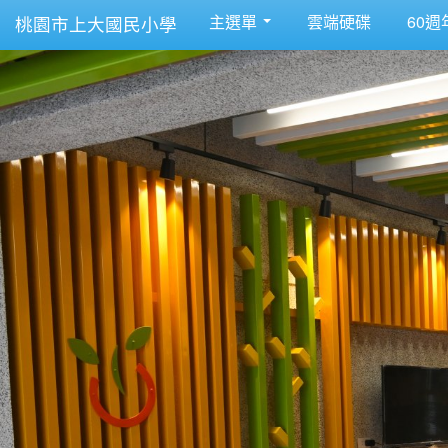
主選單
雲端硬碟
60週
桃園市上大國民小學