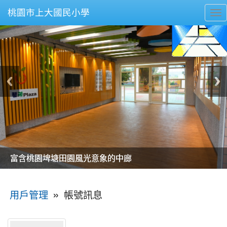
桃園市上大國民小學
To
nav
美麗的操場是我們活力的來源
美麗的操場是我們活力的來源
煥然一新的小司令台
煥然一新的小司令台
富含桃園埤塘田園風光意象的中廊
富含桃園埤塘田園風光意象的中廊
嶄新的中庭廣場
嶄新的中庭廣場
水生池生生不息
水生池生生不息
:::
»
帳號訊息
用戶管理