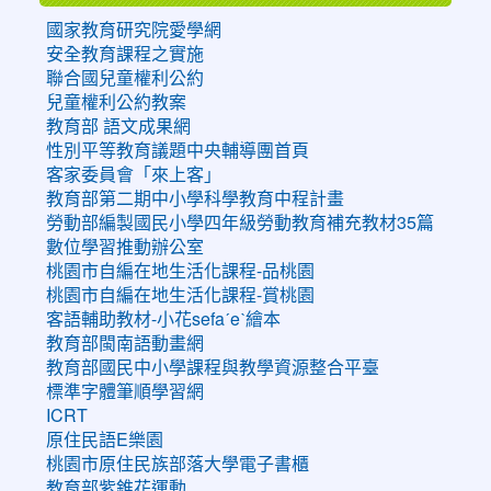
國家教育研究院愛學網
安全教育課程之實施
聯合國兒童權利公約
兒童權利公約教案
教育部 語文成果網
性別平等教育議題中央輔導團首頁
客家委員會「來上客」
教育部第二期中小學科學教育中程計畫
勞動部編製國民小學四年級勞動教育補充教材35篇
數位學習推動辦公室
桃園市自編在地生活化課程-品桃園
桃園市自編在地生活化課程-賞桃園
客語輔助教材-小花sefaˊeˋ繪本
教育部閩南語動畫網
教育部國民中小學課程與教學資源整合平臺
標準字體筆順學習網
ICRT
原住民語E樂園
桃園市原住民族部落大學電子書櫃
教育部紫錐花運動