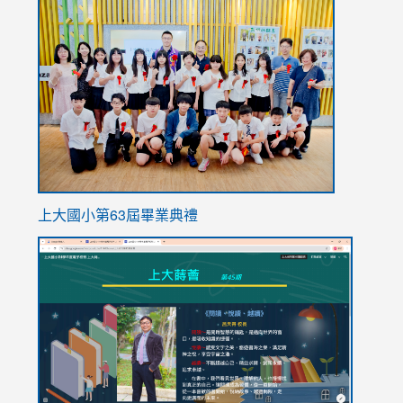
link
to
https://
上大國小第63屆畢業典禮
link
link
to
to
https://sites.google.com/stes.tyc.edu.tw/113school
https