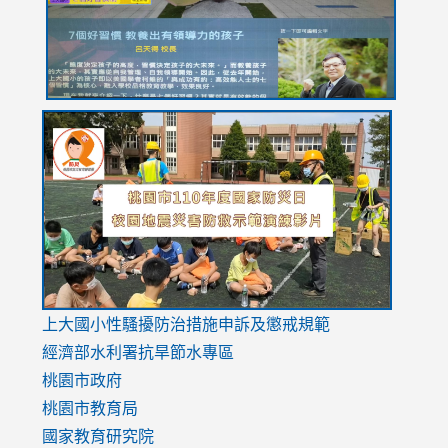
usp=sharing
link
link
link
to
to
to
https://drive.google.com/file/d/1AXdrxzgdGrHK7k94y0
https:/
https:/
usp=sharing
v=hC_g
v=hC_g
link
上大國小性騷擾防治措施
申訴及懲戒規範
to
經濟部水利署抗旱節水專區
https://www.youtube.com/watch?
桃園市政府
v=mfpNykQ0g4M
桃園市教育局
國家教育研究院