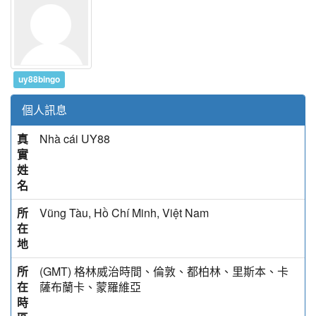
uy88bingo
個人訊息
真
Nhà cái UY88
實
姓
名
所
Vũng Tàu, Hồ Chí Minh, Việt Nam
在
地
所
(GMT) 格林威治時間、倫敦、都柏林、里斯本、卡
在
薩布蘭卡、蒙羅維亞
時