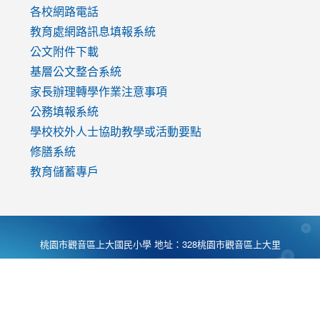
各校網路電話
教育處網路訊息填報系統
公文附件下載
基層公文整合系統
家長辦理轉學作業注意事項
公務填報系統
學校校外人士協助教學或活動要點
修膳系統
教育儲蓄專戶
桃園市觀音區上大國民小學 地址：328桃園市觀音區上大里
大湖路1段540號 電話:03-4901174 傳真:03-4900781 Desing
by
Zyinfo