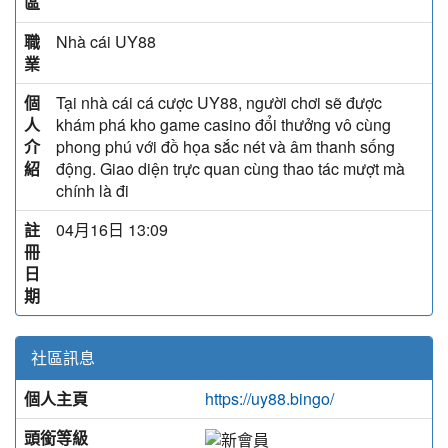
區
職
Nhà cái UY88
業
個
Tại nhà cái cá cược UY88, người chơi sẽ được
人
khám phá kho game casino đổi thưởng vô cùng
介
phong phú với đồ họa sắc nét và âm thanh sống
紹
động. Giao diện trực quan cùng thao tác mượt mà
chính là đi
註
04月16日 13:09
冊
日
期
社區訊息
個人主頁
https://uy88.bingo/
頭銜等級