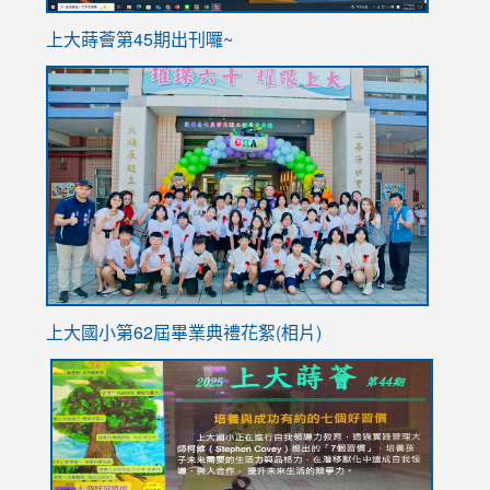
ink
上大蒔薈第45期出刊囉~
to
link
https://sites.google.com/stes.tyc.edu.tw/113school
to
https://
YfDQpp
usp=sha
上大國小第62屆畢
業典禮花絮(相片)
link
link
link
link
link
to
to
to
to
to
https://drive.google.com/file/d/1I-
https://sites.google.com/stes.tyc.edu.tw/113school
https:
https:
https:
YfDQppRvyMk686kIw6SBbssEIZ6WnT/view?
usp=sh
8M