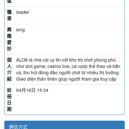
區
職
leader
業
興
sing
趣
愛
好
個
ALO8 là nhà cái uy tín với kho trò chơi phong phú
人
như slot game, casino live, cá cược thể thao và bắn
介
cá, thu hút đông đảo người chơi từ nhiều thị trường.
紹
Giao diện thân thiện giúp người tham gia truy cập
註
04月16日 15:34
冊
日
期
通信方式