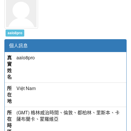
aalo8pro
個人訊息
真
aalo8pro
實
姓
名
所
Việt Nam
在
地
所
(GMT) 格林威治時間、倫敦、都柏林、里斯本、卡
在
薩布蘭卡、蒙羅維亞
時