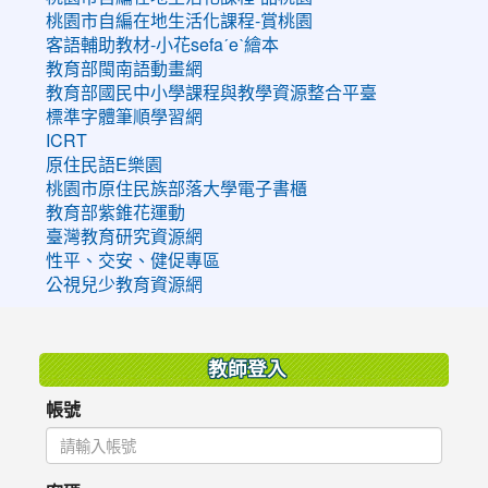
桃園市自編在地生活化課程-賞桃園
客語輔助教材-小花sefaˊeˋ繪本
教育部閩南語動畫網
教育部國民中小學課程與教學資源整合平臺
標準字體筆順學習網
ICRT
原住民語E樂園
桃園市原住民族部落大學電子書櫃
教育部紫錐花運動
臺灣教育研究資源網
性平、交安、健促專區
公視兒少教育資源網
:::
教師登入
帳號