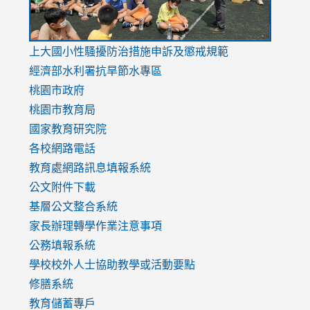
link
上大國小性騷擾防治措施
申訴及懲戒規範
to
經濟部水利署抗旱節水專區
https://www.youtube.com/watch?
桃園市政府
v=mfpNykQ0g4M
桃園市教育局
國家教育研究院
各校網路電話
教育處網路訊息填報系統
公文附件下載
基層公文整合系統
家長辦理轉學作業注意事項
公務填報系統
學校校外人士協助教學或活動要點
修膳系統
教育儲蓄專戶