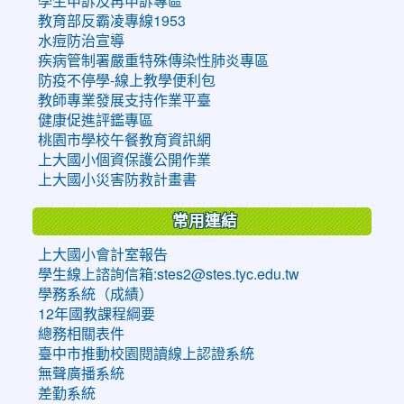
學生申訴及再申訴專區
教育部反霸凌專線1953
水痘防治宣導
疾病管制署嚴重特殊傳染性肺炎專區
防疫不停學-線上教學便利包
教師專業發展支持作業平臺
健康促進評鑑專區
桃園市學校午餐教育資訊網
上大國小個資保護公開作業
上大國小災害防救計畫書
常用連結
上大國小會計室報告
學生線上諮詢信箱:stes2@stes.tyc.edu.tw
學務系統（成績）
12年國教課程綱要
總務相關表件
臺中市推動校園閱讀線上認證系統
無聲廣播系統
差勤系統