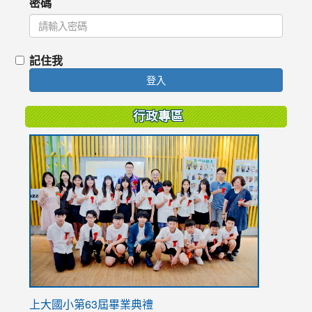
密碼
記住我
登入
行政專區
link
to
https://
上大國小第63屆畢業典禮