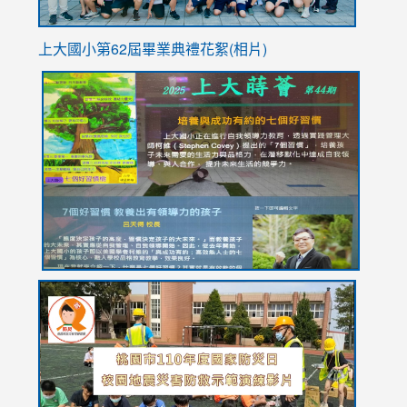
上大國小第62屆畢
業典禮花絮(相片)
link
link
link
link
link
to
to
to
to
to
https://drive.google.com/file/d/1I-
https://sites.google.com/stes.tyc.edu.tw/113school
https:
https:
https:
YfDQppRvyMk686kIw6SBbssEIZ6WnT/view?
usp=sh
8M
usp=sharing
link
link
link
to
to
to
https://drive.google.com/file/d/1AXdrxzgdGrHK7k94y0
https:/
https:/
usp=sharing
v=hC_g
v=hC_g