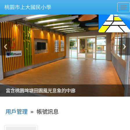
桃園市上大國民小學
To
nav
美麗的操場是我們活力的來源
美麗的操場是我們活力的來源
煥然一新的小司令台
煥然一新的小司令台
富含桃園埤塘田園風光意象的中廊
富含桃園埤塘田園風光意象的中廊
嶄新的中庭廣場
嶄新的中庭廣場
水生池生生不息
水生池生生不息
:::
»
帳號訊息
用戶管理