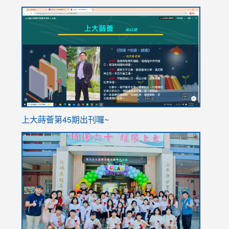
link
link
to
to
https://sites.google.com/stes.tyc.edu.tw/113school
https
ink
上大蒔薈第45期出刊囉~
to
link
https://sites.google.com/stes.tyc.edu.tw/113school
to
https://
YfDQpp
usp=sha