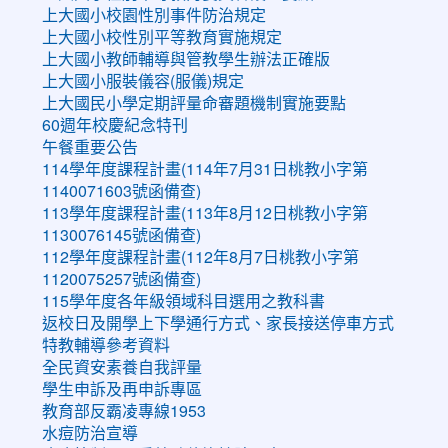
上大國小校園性別事件防治規定
上大國小校性別平等教育實施規定
上大國小教師輔導與管教學生辦法正確版
上大國小服裝儀容(服儀)規定
上大國民小學定期評量命審題機制實施要點
60週年校慶紀念特刊
午餐重要公告
114學年度課程計畫(114年7月31日桃教小字第
1140071603號函備查)
113學年度課程計畫(113年8月12日桃教小字第
1130076145號函備查)
112學年度課程計畫(112年8月7日桃教小字第
1120075257號函備查)
115學年度各年級領域科目選用之教科書
返校日及開學上下學通行方式、家長接送停車方式
特教輔導參考資料
全民資安素養自我評量
學生申訴及再申訴專區
教育部反霸凌專線1953
水痘防治宣導