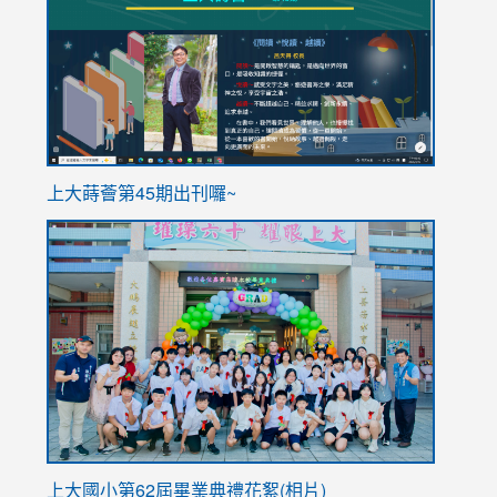
https://sites.google.com/stes.tyc.edu.tw/113school
https
ink
上大蒔薈第45期出刊囉~
to
link
https://sites.google.com/stes.tyc.edu.tw/113school
to
https://
YfDQpp
usp=sha
上大國小第62屆畢
業典禮花絮(相片)