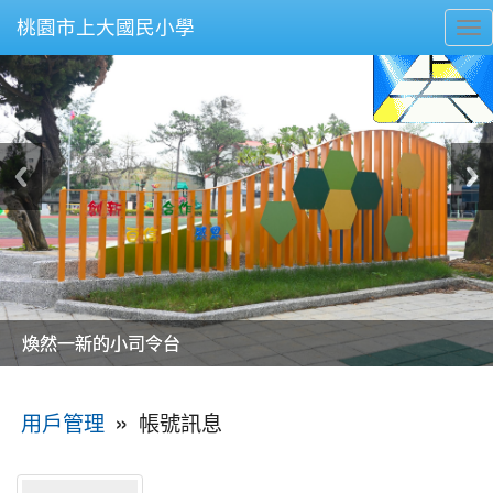
桃園市上大國民小學
To
nav
美麗的操場是我們活力的來源
美麗的操場是我們活力的來源
煥然一新的小司令台
煥然一新的小司令台
富含桃園埤塘田園風光意象的中廊
富含桃園埤塘田園風光意象的中廊
嶄新的中庭廣場
嶄新的中庭廣場
水生池生生不息
水生池生生不息
:::
»
帳號訊息
用戶管理