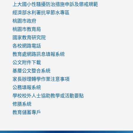
link
上大國小性騷擾防治措施
申訴及懲戒規範
to
經濟部水利署抗旱節水專區
https://www.youtube.com/watch?
桃園市政府
v=mfpNykQ0g4M
桃園市教育局
國家教育研究院
各校網路電話
教育處網路訊息填報系統
公文附件下載
基層公文整合系統
家長辦理轉學作業注意事項
公務填報系統
學校校外人士協助教學或活動要點
修膳系統
教育儲蓄專戶