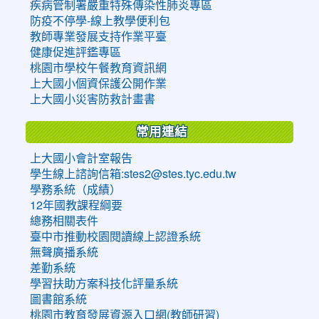
疾病管制署嚴重特殊傳染性肺炎專區
防疫不停學-線上教學便利包
教師專業發展支持作業平臺
健康促進評鑑專區
桃園市學校午餐教育資訊網
上大國小個資保護公開作業
上大國小災害防救計畫書
常用連結
上大國小會計室報告
學生線上諮詢信箱:stes2@stes.tyc.edu.tw
學務系統（成績）
12年國教課程綱要
總務相關表件
臺中市推動校園閱讀線上認證系統
無聲廣播系統
差勤系統
學習扶助方案科技化評量系統
圖書館系統
桃園市教育發展資源入口網(教師研習)