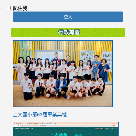
記住我
登入
行政專區
link
to
https://
上大國小第63屆畢業典禮
link
link
to
to