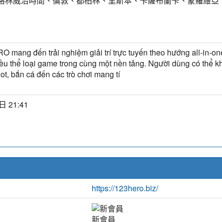
T) 格林威治時間、倫敦、都柏林、里斯本、卡薩布蘭卡、蒙羅維亞
 mang đến trải nghiệm giải trí trực tuyến theo hướng all-in-one
ều thể loại game trong cùng một nền tảng. Người dùng có thể 
ot, bắn cá đến các trò chơi mang tí
日 21:41
https://123hero.biz/
新會員