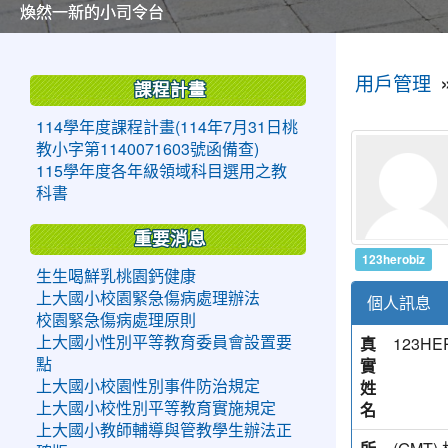
美麗的操場是我們活力的來源
美麗的操場是我們活力的來源
煥然一新的小司令台
煥然一新的小司令台
富含桃園埤塘田園風光意象的中廊
富含桃園埤塘田園風光意象的中廊
嶄新的中庭廣場
嶄新的中庭廣場
水生池生生不息
水生池生生不息
:::
:::
用戶管理
課程計畫
114學年度課程計畫(114年7月31日桃
教小字第1140071603號函備查)
115學年度各年級領域科目選用之教
科書
重要消息
123herobiz
生生喝鮮乳桃園鈣健康
上大國小校園緊急傷病處理辦法
個人訊息
校園緊急傷病處理原則
真
123HE
上大國小性別平等教育委員會設置要
實
點
姓
上大國小校園性別事件防治規定
名
上大國小校性別平等教育實施規定
上大國小教師輔導與管教學生辦法正