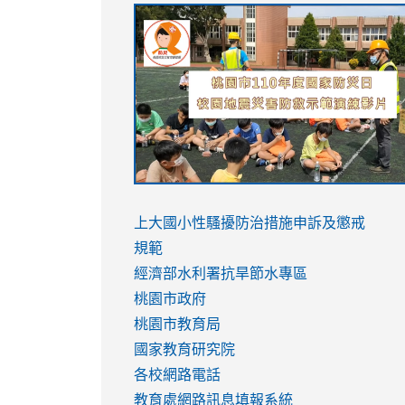
link
link
link
link
to
to
to
to
https://sites.google.com/stes.tyc.ed
https://drive.google.com/file/d/1AXdr
https://youtu.be/jJOMVWY3-
https://drive.google.com/file/d/1AXdr
usp=sharing
8M
usp=sharing
link
link
to
to
link
上大國小性騷擾防治措施
申訴及懲戒
https://www.youtube.com/watch?
https://www.youtube.com/watch?
to
規範
v=hC_gdZndU9s
v=hC_gdZndU9s
https://www.youtube.com/watch?
經濟部水利署抗旱節水專區
v=mfpNykQ0g4M
桃園市政府
桃園市教育局
國家教育研究院
各校網路電話
教育處網路訊息填報系統