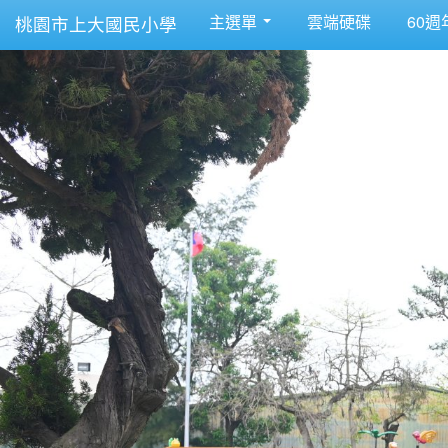
主選單
雲端硬碟
60週
桃園市上大國民小學