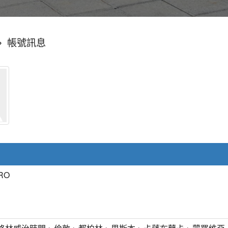
»
帳號訊息
RO