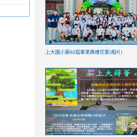
link
上大國小第62屆畢
業典禮花絮(相片)
to
link
link
https://drive.google.com/file/d/1I-
to
to
YfDQppRvyMk686kIw6SBbssEIZ6WnT/vi
https://drive.google.com/file/d/1I-
https://sites.google.com/stes.tyc.ed
usp=sharing
YfDQppRvyMk686kIw6SBbssEIZ6WnT/vi
usp=sharing