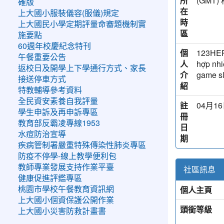
所
(GM
確版
在
上大國小服裝儀容(服儀)規定
時
上大國民小學定期評量命審題機制實
區
施要點
60週年校慶紀念特刊
個
123HERO
午餐重要公告
人
hợp nhi
返校日及開學上下學通行方式、家長
介
game sl
接送停車方式
紹
特教輔導參考資料
全民資安素養自我評量
註
04月16
學生申訴及再申訴專區
冊
教育部反霸凌專線1953
日
水痘防治宣導
期
疾病管制署嚴重特殊傳染性肺炎專區
防疫不停學-線上教學便利包
教師專業發展支持作業平臺
社區訊息
健康促進評鑑專區
個人主頁
桃園市學校午餐教育資訊網
上大國小個資保護公開作業
頭銜等級
上大國小災害防救計畫書