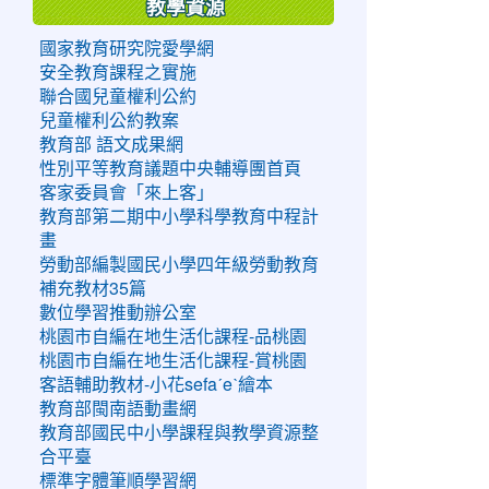
教學資源
國家教育研究院愛學網
安全教育課程之實施
聯合國兒童權利公約
兒童權利公約教案
教育部 語文成果網
性別平等教育議題中央輔導團首頁
客家委員會「來上客」
教育部第二期中小學科學教育中程計
畫
勞動部編製國民小學四年級勞動教育
補充教材35篇
數位學習推動辦公室
桃園市自編在地生活化課程-品桃園
桃園市自編在地生活化課程-賞桃園
客語輔助教材-小花sefaˊeˋ繪本
教育部閩南語動畫網
教育部國民中小學課程與教學資源整
合平臺
標準字體筆順學習網