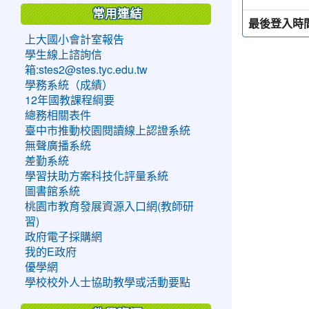
常用連結
最後登入時
上大國小會計室報告
學生線上諮詢信
箱:stes2@stes.tyc.edu.tw
學務系統（成績）
12年國教課程綱要
總務相關表件
臺中市推動校園閱讀線上認證系統
無聲廣播系統
差勤系統
學習扶助方案科技化評量系統
圖書館系統
桃園市教育發展資源入口網(教師研
習)
政府電子採購網
我的E政府
優學網
學校校外人士協助教學或活動要點