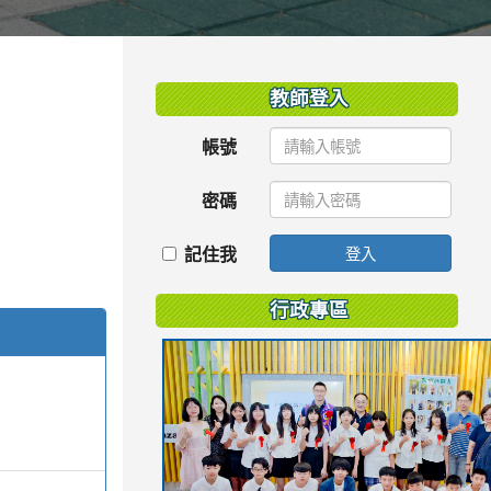
:::
教師登入
帳號
密碼
記住我
登入
行政專區