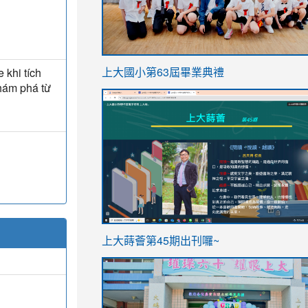
link
 khi tích
上大國小第63屆畢業典禮
to
khám phá từ
link
https://sites.google.com/stes.t
to
https://sites.google.com/stes.tyc.ed
ink
link
上大蒔薈第45期出刊囉~
to
to
https://sites.google.com/stes.tyc.ed
https://sites.google.com/stes.t