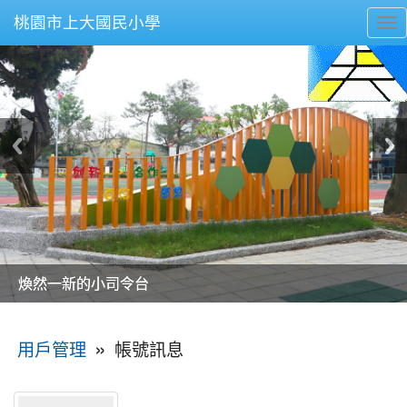
桃園市上大國民小學
To
nav
美麗的操場是我們活力的來源
美麗的操場是我們活力的來源
煥然一新的小司令台
煥然一新的小司令台
富含桃園埤塘田園風光意象的中廊
富含桃園埤塘田園風光意象的中廊
嶄新的中庭廣場
嶄新的中庭廣場
水生池生生不息
水生池生生不息
:::
»
帳號訊息
用戶管理