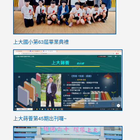
上大國小第63屆畢業典禮
link
link
to
to
https://sites.google.com/stes.tyc.edu.tw/113school
https
ink
上大蒔薈第45期出刊囉~
to
link
https://sites.google.com/stes.tyc.edu.tw/113school
to