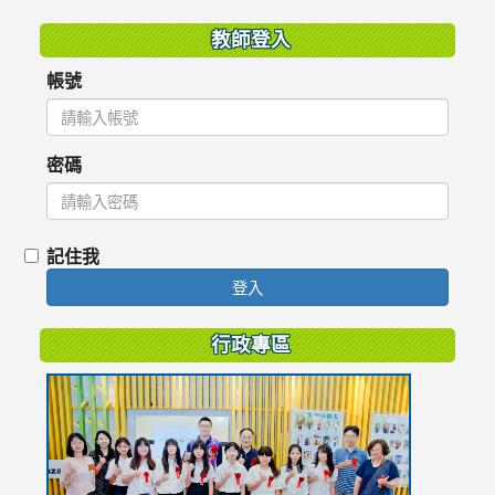
教師登入
帳號
密碼
記住我
登入
行政專區
link
to
https://