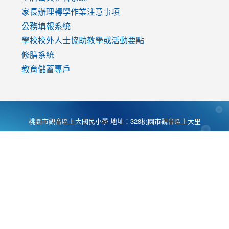
家長辦理轉學作業注意事項
公務填報系統
學校校外人士協助教學或活動要點
修膳系統
教育儲蓄專戶
桃園市觀音區上大國民小學 地址：328桃園市觀音區上大里
大湖路1段540號 電話:03-4901174 傳真:03-4900781 Desing
by
Zyinfo