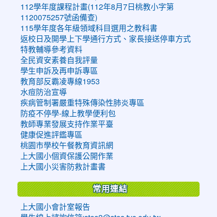
112學年度課程計畫(112年8月7日桃教小字第
1120075257號函備查)
115學年度各年級領域科目選用之教科書
返校日及開學上下學通行方式、家長接送停車方式
特教輔導參考資料
全民資安素養自我評量
學生申訴及再申訴專區
教育部反霸凌專線1953
水痘防治宣導
疾病管制署嚴重特殊傳染性肺炎專區
防疫不停學-線上教學便利包
教師專業發展支持作業平臺
健康促進評鑑專區
桃園市學校午餐教育資訊網
上大國小個資保護公開作業
上大國小災害防救計畫書
常用連結
上大國小會計室報告