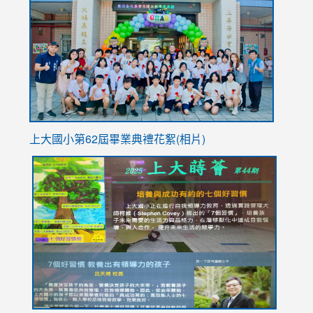
https://
YfDQpp
usp=sha
上大國小第62屆畢
業典禮花絮(相片)
link
link
link
link
link
to
to
to
to
to
https://drive.google.com/file/d/1I-
https://sites.google.com/stes.tyc.edu.tw/113school
https:
https:
https:
YfDQppRvyMk686kIw6SBbssEIZ6WnT/view?
usp=sh
8M
usp=sharing