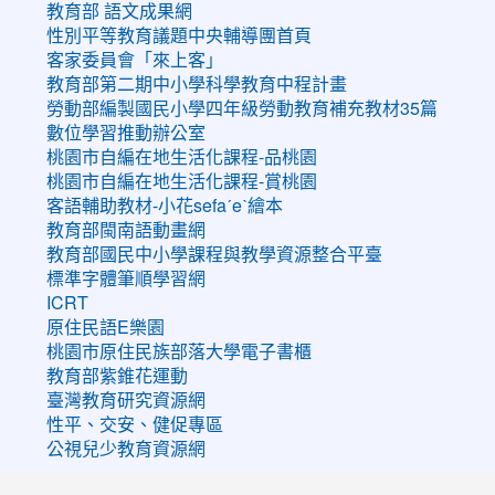
教育部 語文成果網
性別平等教育議題中央輔導團首頁
客家委員會「來上客」
教育部第二期中小學科學教育中程計畫
勞動部編製國民小學四年級勞動教育補充教材35篇
數位學習推動辦公室
桃園市自編在地生活化課程-品桃園
桃園市自編在地生活化課程-賞桃園
客語輔助教材-小花sefaˊeˋ繪本
教育部閩南語動畫網
教育部國民中小學課程與教學資源整合平臺
標準字體筆順學習網
ICRT
原住民語E樂園
桃園市原住民族部落大學電子書櫃
教育部紫錐花運動
臺灣教育研究資源網
性平、交安、健促專區
公視兒少教育資源網
:::