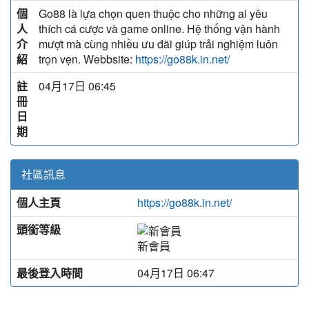
個
Go88 là lựa chọn quen thuộc cho những ai yêu
人
thích cá cược và game online. Hệ thống vận hành
介
mượt mà cùng nhiều ưu đãi giúp trải nghiệm luôn
紹
trọn vẹn. Webbsite:
https://go88k.in.net/
註
04月17日 06:45
冊
日
期
社區訊息
個人主頁
https://go88k.in.net/
頭銜等級
新會員
最後登入時間
04月17日 06:47