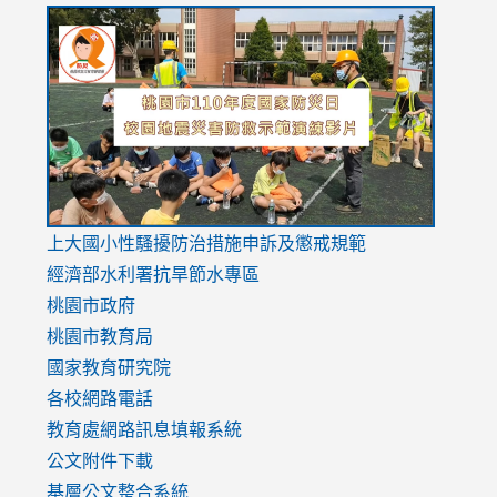
link
link
link
to
to
to
https://drive.google.com/file/d/1AXdrxzgdGrHK7k94y0
https:/
https:/
usp=sharing
v=hC_g
v=hC_g
link
上大國小性騷擾防治措施
申訴及懲戒規範
to
經濟部水利署抗旱節水專區
https://www.youtube.com/watch?
桃園市政府
v=mfpNykQ0g4M
桃園市教育局
國家教育研究院
各校網路電話
教育處網路訊息填報系統
公文附件下載
基層公文整合系統