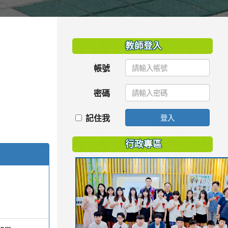
:::
教師登入
帳號
密碼
記住我
登入
行政專區