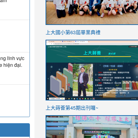
Nam
link
上大國小第63屆畢業典禮
to
link
https://sites.google.com/stes.t
to
ong lĩnh vực
https://sites.google.com/stes.tyc.ed
e hiện đại.
ink
link
上大蒔薈第45期出刊囉~
to
to
https://sites.google.com/stes.tyc.ed
https://sites.google.com/stes.t