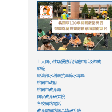
link
link
link
link
to
to
to
to
https://sites.google.com/stes.tyc.ed
https://drive.google.com/file/d/1AXdr
https://youtu.be/jJOMVWY3-
https://drive.google.com/file/d/1AXdr
usp=sharing
8M
usp=sharing
link
link
to
to
link
上大國小性騷擾防治措施
申訴及懲戒
https://www.youtube.com/watch?
https://www.youtube.com/watch?
to
規範
v=hC_gdZndU9s
v=hC_gdZndU9s
https://www.youtube.com/watch?
經濟部水利署抗旱節水專區
v=mfpNykQ0g4M
桃園市政府
桃園市教育局
國家教育研究院
各校網路電話
教育處網路訊息填報系統