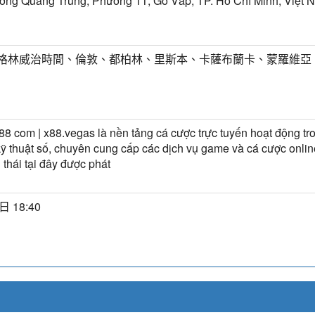
ờng Quang Trung, Phường 11, Gò Vấp, TP. Hồ Chí Minh, Việt 
T) 格林威治時間、倫敦、都柏林、里斯本、卡薩布蘭卡、蒙羅維亞
88 com | x88.vegas là nền tảng cá cược trực tuyến hoạt động tr
í kỹ thuật số, chuyên cung cấp các dịch vụ game và cá cược onlin
 thái tại đây được phát
日 18:40