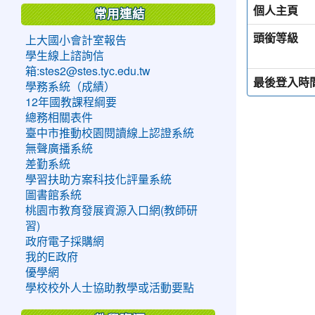
個人主頁
常用連結
頭銜等級
上大國小會計室報告
學生線上諮詢信
箱:stes2@stes.tyc.edu.tw
最後登入時
學務系統（成績）
12年國教課程綱要
總務相關表件
臺中市推動校園閱讀線上認證系統
無聲廣播系統
差勤系統
學習扶助方案科技化評量系統
圖書館系統
桃園市教育發展資源入口網(教師研
習)
政府電子採購網
我的E政府
優學網
學校校外人士協助教學或活動要點