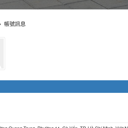
»
帳號訊息