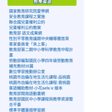
教學資源
國家教育研究院愛學網
安全教育課程之實施
聯合國兒童權利公約
兒童權利公約教案
教育部 語文成果網
性別平等教育議題中央輔導團首頁
客家委員會「來上客」
教育部第二期中小學科學教育中程計
畫
勞動部編製國民小學四年級勞動教育
補充教材35篇
數位學習推動辦公室
桃園市自編在地生活化課程-品桃園
桃園市自編在地生活化課程-賞桃園
客語輔助教材-小花sefaˊeˋ繪本
教育部閩南語動畫網
教育部國民中小學課程與教學資源整
合平臺
標準字體筆順學習網