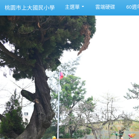
主選單
雲端硬碟
60週
桃園市上大國民小學