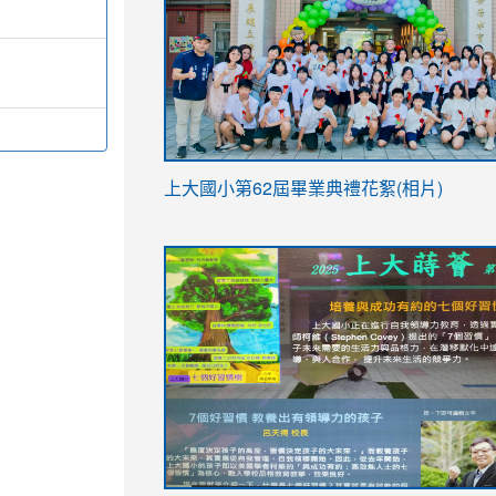
link
上大國小第62屆畢
業典禮花絮(相片)
to
link
link
https://drive.google.com/file/d/1I-
to
to
YfDQppRvyMk686kIw6SBbssEIZ6WnT/vi
https://drive.google.com/file/d/1I-
https://sites.google.com/stes.tyc.ed
usp=sharing
YfDQppRvyMk686kIw6SBbssEIZ6WnT/vi
usp=sharing