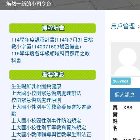
美麗的操場是我們活力的來源
美麗的操場是我們活力的來源
煥然一新的小司令台
煥然一新的小司令台
富含桃園埤塘田園風光意象的中廊
富含桃園埤塘田園風光意象的中廊
嶄新的中庭廣場
嶄新的中庭廣場
水生池生生不息
水生池生生不息
:::
:::
用戶管理
課程計畫
114學年度課程計畫(114年7月31日桃
教小字第1140071603號函備查)
115學年度各年級領域科目選用之教
科書
重要消息
x88vega
生生喝鮮乳桃園鈣健康
上大國小校園緊急傷病處理辦法
個人訊息
校園緊急傷病處理原則
真
X88
上大國小性別平等教育委員會設置要
實
點
姓
上大國小校園性別事件防治規定
名
上大國小校性別平等教育實施規定
上大國小教師輔導與管教學生辦法正