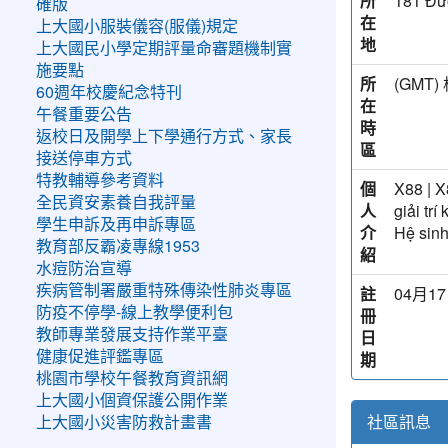
所
181 Đư
確版
在
上大國小服裝儀容(服儀)規定
地
上大國民小學定期評量命審題機制實
施要點
所
(GM
60週年校慶紀念特刊
在
午餐重要公告
時
返校日及開學上下學通行方式、家長
區
接送停車方式
特教輔導參考資料
個
X88 | X
全民資安素養自我評量
人
giải tr
學生申訴及再申訴專區
介
Hệ sinh
教育部反霸凌專線1953
紹
水痘防治宣導
疾病管制署嚴重特殊傳染性肺炎專區
註
04月17
防疫不停學-線上教學便利包
冊
教師專業發展支持作業平臺
日
健康促進評鑑專區
期
桃園市學校午餐教育資訊網
上大國小個資保護公開作業
社區訊息
上大國小災害防救計畫書