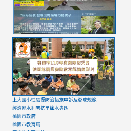
usp=sharing
link
link
link
to
to
to
https://drive.google.com/file/d/1AXdrxzgdGrHK7k94y0
https:/
https:/
usp=sharing
v=hC_g
v=hC_g
link
上大國小性騷擾防治措施
申訴及懲戒規範
to
經濟部水利署抗旱節水專區
https://www.youtube.com/watch?
桃園市政府
v=mfpNykQ0g4M
桃園市教育局