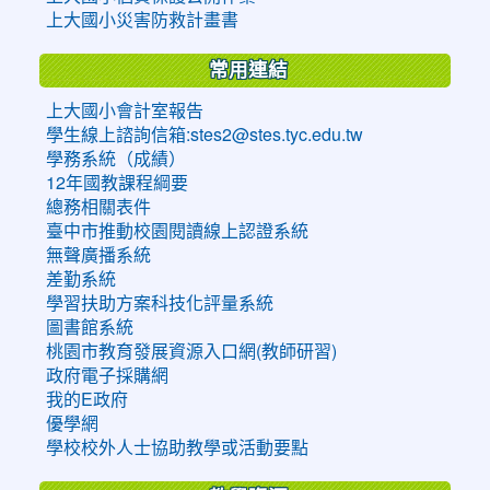
上大國小災害防救計畫書
常用連結
上大國小會計室報告
學生線上諮詢信箱:stes2@stes.tyc.edu.tw
學務系統（成績）
12年國教課程綱要
總務相關表件
臺中市推動校園閱讀線上認證系統
無聲廣播系統
差勤系統
學習扶助方案科技化評量系統
圖書館系統
桃園市教育發展資源入口網(教師研習)
政府電子採購網
我的E政府
優學網
學校校外人士協助教學或活動要點