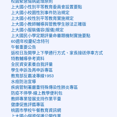
校園緊急傷病處理原則
上大國小性別平等教育委員會設置要點
上大國小校園性別事件防治規定
上大國小校性別平等教育實施規定
上大國小教師輔導與管教學生辦法正確版
上大國小服裝儀容(服儀)規定
上大國民小學定期評量命審題機制實施要點
60週年校慶紀念特刊
午餐重要公告
返校日及開學上下學通行方式、家長接送停車方式
特教輔導參考資料
全民資安素養自我評量
學生申訴及再申訴專區
教育部反霸凌專線1953
水痘防治宣導
疾病管制署嚴重特殊傳染性肺炎專區
防疫不停學-線上教學便利包
教師專業發展支持作業平臺
健康促進評鑑專區
桃園市學校午餐教育資訊網
上大國小個資保護公開作業