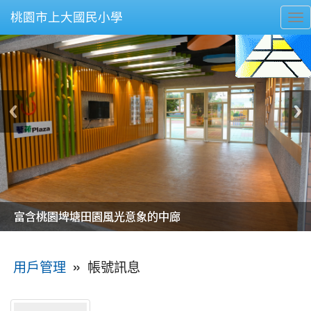
桃園市上大國民小學
To
nav
美麗的操場是我們活力的來源
美麗的操場是我們活力的來源
煥然一新的小司令台
煥然一新的小司令台
富含桃園埤塘田園風光意象的中廊
富含桃園埤塘田園風光意象的中廊
嶄新的中庭廣場
嶄新的中庭廣場
水生池生生不息
水生池生生不息
:::
»
帳號訊息
用戶管理