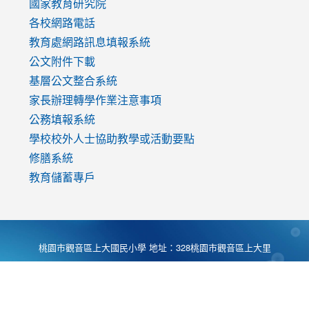
國家教育研究院
各校網路電話
教育處網路訊息填報系統
公文附件下載
基層公文整合系統
家長辦理轉學作業注意事項
公務填報系統
學校校外人士協助教學或活動要點
修膳系統
教育儲蓄專戶
桃園市觀音區上大國民小學 地址：328桃園市觀音區上大里
大湖路1段540號 電話:03-4901174 傳真:03-4900781 Desing
by
Zyinfo