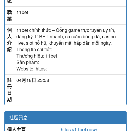
區
職
11bet
業
個
11bet chính thức – Cổng game trực tuyến uy tín,
人
đăng ký 11BET nhanh, cá cược bóng đá, casino
介
live, slot nổ hũ, khuyến mãi hấp dẫn mỗi ngày.
紹
Thông tin chi tiết:
Thương hiệu: 11bet
Sản phẩm:
Website: https:
註
04月18日 23:58
冊
日
期
社區訊息
個人主頁
https://11bet.now/