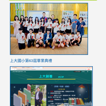
link
to
https://
上大國小第63屆畢業典禮
link
link
to
to
https://sites.google.com/stes.tyc.edu.tw/113school
https