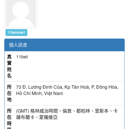
11betnow1
個人訊息
真
11bet
實
姓
名
所
73 Đ. Lương Định Của, Kp Tân Hoà, P, Đông Hòa,
在
Hồ Chí Minh, Việt Nam
地
所
(GMT) 格林威治時間、倫敦、都柏林、里斯本、卡
在
薩布蘭卡、蒙羅維亞
時