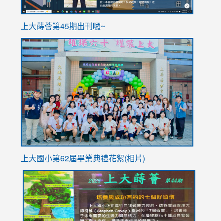
ink
上大蒔薈第45期出刊囉~
to
link
https://sites.google.com/stes.tyc.edu.tw/113school
to
https://
YfDQpp
usp=sha
上大國小第62屆畢
業典禮花絮(相片)
link
link
link
link
link
to
to
to
to
to
https://drive.google.com/file/d/1I-
https://sites.google.com/stes.tyc.edu.tw/113school
https:
https:
https:
YfDQppRvyMk686kIw6SBbssEIZ6WnT/view?
usp=sh
8M